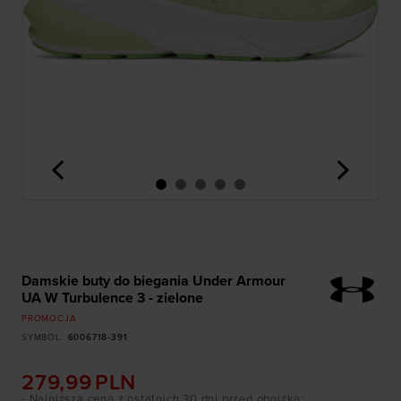
<
>
Damskie buty do biegania Under Armour
UA W Turbulence 3 - zielone
PROMOCJA
SYMBOL
:
6006718-391
279,99
PLN
- Najniższa cena z ostatnich 30 dni przed obniżką
: