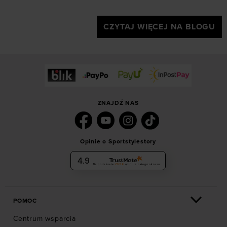
CZYTAJ WIĘCEJ NA BLOGU
ZNAJDŹ NAS
Opinie o Sportstylestory
4.9
Na podstawie
6036
opinii
z całego okresu
POMOC
Centrum wsparcia