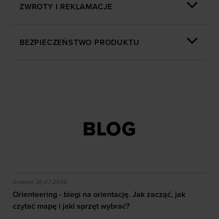
ZWROTY I REKLAMACJE
BEZPIECZEŃSTWO PRODUKTU
BLOG
akie efekty daje trening?
Orienteering - biegi na orientację. Jak zacząć, jak czy
Dodano:
28-07-2026
Orienteering - biegi na orientację. Jak zacząć, jak
czytać mapę i jaki sprzęt wybrać?