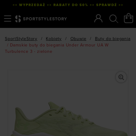
<< WYPRZEDAŻ >> RABATY DO 50% >> SPRAWDŹ >>
Menu
Szukaj
SportStyleStory
/
Kobiety
/
Obuwie
/
Buty do biegania
/
Damskie buty do biegania Under Armour UA W
Turbulence 3 - zielone