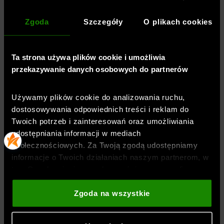
potrzebujących równowagi między
elastycznością a amortyzacją
Zgoda
Szczegóły
O plikach cookies
Cholewka zawierająca minimum 35%
materiałów z recyklingu
Ta strona używa plików cookie i umożliwia
Cholewka: 66% materiał tekstylny, 34%
przekazywanie danych osobowych do partnerów
materiał syntetyczny
Podeszwa: 100% guma
Używamy plików cookie do analizowania ruchu,
dostosowywania odpowiednich treści i reklam do
Twoich potrzeb i zainteresowań oraz umożliwiania
udostępniania informacji w mediach
Płeć
:
kobieta
społecznościowych. Za Twoją zgodą udostępniamy
Przeznaczenie
:
bieganie
informacje o Twoich działaniach naszym partnerom, w
tym Google, sieciom społecznościowym oraz firmom
Kolor
:
Zielony
zajmującym się reklamą i analityką internetową. Nasi
Marka
:
Under Armour
partnerzy mogą łączyć te informacje z innymi, które
Zgoda na wszystkie
Materiał dominujący
:
materiał syntetyczny
podajesz poza tą stroną internetową, a także z
Rodzaj zapięcia
:
sznurowane
danymi, które uzyskują w wyniku korzystania przez