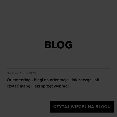
BLOG
akie efekty daje trening?
Orienteering - biegi na orientację. Jak zacząć, jak czy
Dodano:
28-07-2026
Orienteering - biegi na orientację. Jak zacząć, jak
czytać mapę i jaki sprzęt wybrać?
CZYTAJ WIĘCEJ NA BLOGU