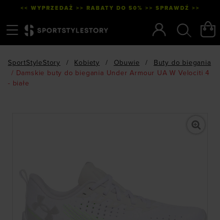
<< WYPRZEDAŻ >> RABATY DO 50% >> SPRAWDŹ >>
Menu
Szukaj
SportStyleStory
/
Kobiety
/
Obuwie
/
Buty do biegania
/
Damskie buty do biegania Under Armour UA W Velociti 4
- białe