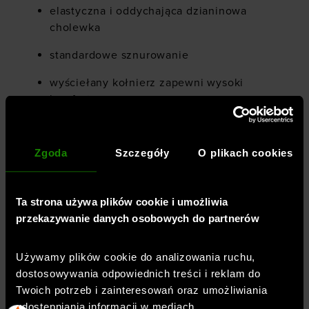
elastyczna i oddychająca dzianinowa
cholewka
standardowe sznurowanie
wyściełany kołnierz zapewni wysoki
komfort
uchwyt na pięcie
Zgoda
Szczegóły
O plikach cookies
jednoczęściowa podeszwa UA Flow
zapewnia elastyczną i długotrwałą
amortyzację, pozwala na płynniejszy ruch
Ta strona używa plików cookie i umożliwia
na każdej powierzchni i zapewnia
przekazywanie danych osobowych do partnerów
odpowiednie wsparcie przy zmniejszonej
wadze obuwia
Używamy plików cookie do analizowania ruchu,
wzór podeszwy zewnętrznej zwiększa
dostosowywania odpowiednich treści i reklam do
trwałość i przyczepność obuwia
Twoich potrzeb i zainteresowań oraz umożliwiania
udostępniania informacji w mediach