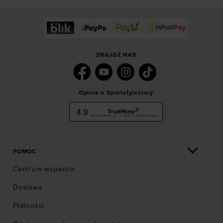
ZNAJDŹ NAS
Opinie o Sportstylestory
4.9
Na podstawie
6036
opinii
z całego okresu
POMOC
Centrum wsparcia
Dostawa
Płatności