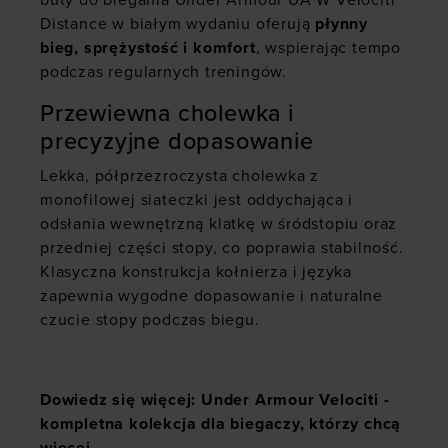
buty do biegania Under Armour UA W Velociti
Distance w białym wydaniu oferują
płynny
bieg, sprężystość i komfort
, wspierając tempo
podczas regularnych treningów.
Przewiewna cholewka i
precyzyjne dopasowanie
Lekka, półprzezroczysta cholewka z
monofilowej siateczki jest oddychająca i
odsłania wewnętrzną klatkę w śródstopiu oraz
przedniej części stopy, co poprawia stabilność.
Klasyczna konstrukcja kołnierza i języka
zapewnia wygodne dopasowanie i naturalne
czucie stopy podczas biegu.
Dowiedz się więcej:
Under Armour Velociti -
kompletna kolekcja dla biegaczy, którzy chcą