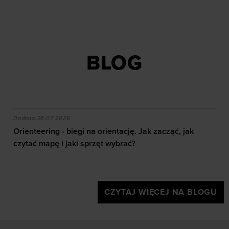
BLOG
akie efekty daje trening?
Orienteering - biegi na orientację. Jak zacząć, jak czy
Dodano:
28-07-2026
Orienteering - biegi na orientację. Jak zacząć, jak
czytać mapę i jaki sprzęt wybrać?
CZYTAJ WIĘCEJ NA BLOGU