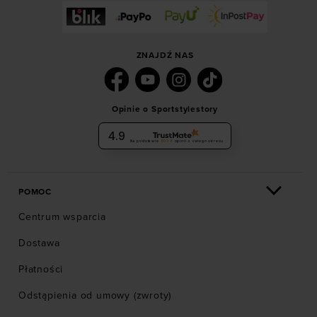
ZNAJDŹ NAS
Opinie o Sportstylestory
4.9
Na podstawie
6036
opinii
z całego okresu
POMOC
Centrum wsparcia
Dostawa
Płatności
Odstąpienia od umowy (zwroty)