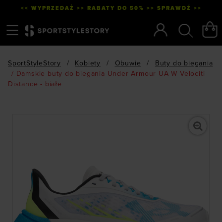
<< WYPRZEDAŻ >> RABATY DO 50% >> SPRAWDŹ >>
Menu
Szukaj
SportStyleStory
/
Kobiety
/
Obuwie
/
Buty do biegania
/
Damskie buty do biegania Under Armour UA W Velociti
Distance - białe