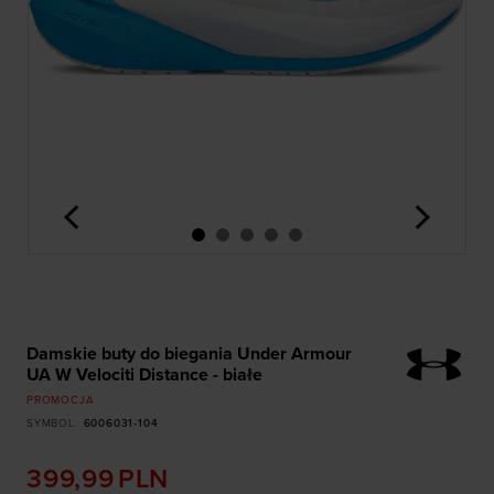
<
>
Damskie buty do biegania Under Armour
UA W Velociti Distance - białe
PROMOCJA
SYMBOL
:
6006031-104
399,99
PLN