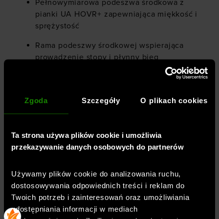
Pełnowymiarowa podeszwa środkowa z
pianki UA HOVR+ zapewniająca miękkość i
sprężystość
Rama podeszwy środkowej wspierająca
prowadzenie stopy i płynny bieg
Konstrukcja neutralna dla równowagi
między elastycznością a amortyzacją
Zgoda
Szczegóły
O plikach cookies
Wyjmowana wkładka i standardowe
sznurowanie
Ta strona używa plików cookie i umożliwia
Drop: 6 mm
przekazywanie danych osobowych do partnerów
Cholewka: 82% materiał tekstylny, 18%
materiał syntetyczny
Używamy plików cookie do analizowania ruchu,
dostosowywania odpowiednich treści i reklam do
Podeszwa: 100% guma
Twoich potrzeb i zainteresowań oraz umożliwiania
udostępniania informacji w mediach