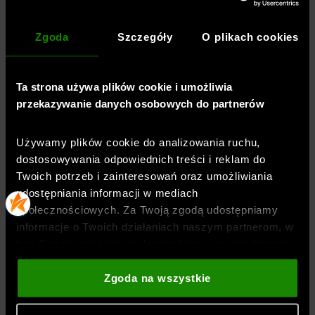
ZWROTY I REKLAMACJE
Zgoda
Szczegóły
O plikach cookies
BEZPIECZEŃSTWO PRODUKTU
Ta strona używa plików cookie i umożliwia
przekazywanie danych osobowych do partnerów
Używamy plików cookie do analizowania ruchu,
dostosowywania odpowiednich treści i reklam do
Twoich potrzeb i zainteresowań oraz umożliwiania
BLOG
udostępniania informacji w mediach
społecznościowych. Za Twoją zgodą udostępniamy
informacje o Twoich działaniach naszym partnerom, w
tym Google, sieciom społecznościowym oraz firmom
zajmującym się reklamą i analityką internetową. Nasi
akie efekty daje trening?
Orienteering - biegi na orientację. Jak zacząć, jak czy
Dodano:
28-07-2026
partnerzy mogą łączyć te informacje z innymi, które
Zgoda na wszystkie
Orienteering - biegi na orientację. Jak zacząć, jak
podajesz poza tą stroną internetową, a także z
czytać mapę i jaki sprzęt wybrać?
danymi, które uzyskują w wyniku korzystania przez