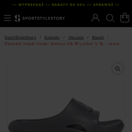
<< WYPRZEDAŻ >> RABATY DO 50% >> SPRAWDŹ >>
Menu
Szukaj
SportStyleStory
/
Kobiety
/
Obuwie
/
Klapki
/
Damskie klapki Under Armour UA W Locker V SL - szare