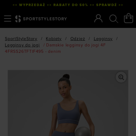
<< WYPRZEDAŻ >> RABATY DO 50% >> SPRAWDŹ >>
Menu
Szukaj
SportStyleStory
/
Kobiety
/
Odzież
/
Legginsy
/
Legginsy do jogi
/
Damskie legginsy do jogi 4F
4FRSS26TFTIF495 - denim