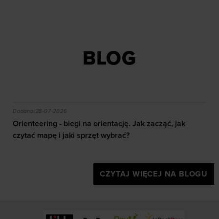
BLOG
akie efekty daje trening?
Orienteering - biegi na orientację. Jak zacząć, jak czy
Dodano:
28-07-2026
Orienteering - biegi na orientację. Jak zacząć, jak
czytać mapę i jaki sprzęt wybrać?
CZYTAJ WIĘCEJ NA BLOGU