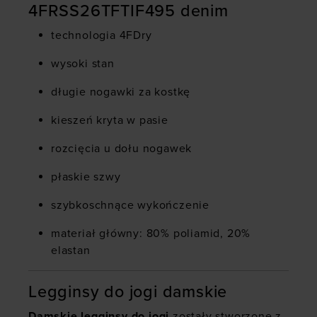
4FRSS26TFTIF495 denim
technologia 4FDry
wysoki stan
długie nogawki za kostkę
kieszeń kryta w pasie
rozcięcia u dołu nogawek
płaskie szwy
szybkoschnące wykończenie
materiał główny: 80% poliamid, 20%
elastan
Legginsy do jogi damskie
Damskie legginsy do jogi
zostały stworzone z