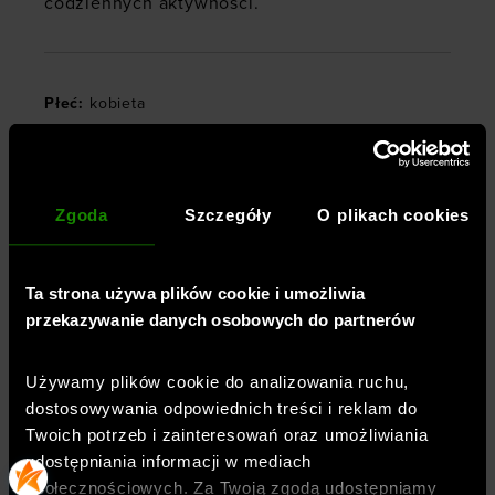
codziennych aktywności.
Płeć
:
kobieta
Przeznaczenie
:
joga
Kolor
:
Denim
Marka
:
4F
Zgoda
Szczegóły
O plikach cookies
Długość
:
długa
Kieszenie
:
kryta kieszonka w pasie
Materiał dominujący
:
materiał syntetyczny
Ta strona używa plików cookie i umożliwia
przekazywanie danych osobowych do partnerów
Stan
:
wysoki
Nogawki
:
dzwony
Używamy plików cookie do analizowania ruchu,
Styl legginsów
:
sportowe
dostosowywania odpowiednich treści i reklam do
Właściwości legginsów
:
Twoich potrzeb i zainteresowań oraz umożliwiania
szeroki pas
,
szybkoschnące
,
wpuszczane kieszonki
udostępniania informacji w mediach
w pasie
społecznościowych. Za Twoją zgodą udostępniamy
Materiał główny
:
80% poliamid, 20% elastan