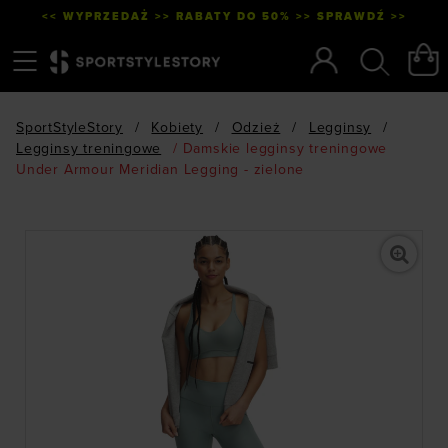
<< WYPRZEDAŻ >> RABATY DO 50% >> SPRAWDŹ >>
Menu
Szukaj
SportStyleStory
/
Kobiety
/
Odzież
/
Legginsy
/
Legginsy treningowe
/
Damskie legginsy treningowe
Under Armour Meridian Legging - zielone