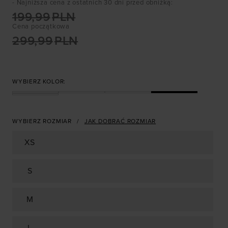
- Najniższa cena z ostatnich 30 dni przed obniżką
:
199,99
PLN
Cena początkowa
299,99
PLN
WYBIERZ KOLOR:
WYBIERZ ROZMIAR
JAK DOBRAĆ ROZMIAR
XS
S
M