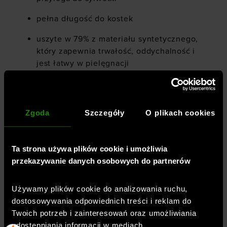
pełna długość do kostek
uszyte w 79% z materiału syntetycznego,
który zapewnia trwałość, oddychalność i
jest łatwy w pielęgnacji
elastyczny materiał z dodatkiem elastanu
(21%)
Zgoda
Szczegóły
O plikach cookies
boczna wpuszczana kieszeń
bez zapięcia
Ta strona używa plików cookie i umożliwia
materiał o właściwościach
przekazywanie danych osobowych do partnerów
szybkoschnących
szeroki, elastyczny pas
Używamy plików cookie do analizowania ruchu,
dostosowywania odpowiednich treści i reklam do
elastyczny materiał 4Way Stretch
Twoich potrzeb i zainteresowań oraz umożliwiania
swobodnie rozciąga się we wszystkich
udostępniania informacji w mediach