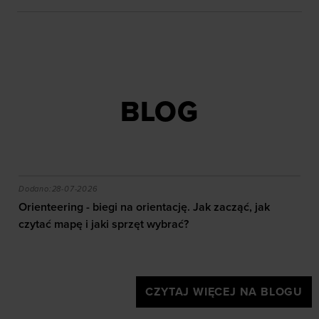
BLOG
akie efekty daje trening?
Orienteering - biegi na orientację. Jak zacząć, jak czy
Dodano:
28-07-2026
Orienteering - biegi na orientację. Jak zacząć, jak
czytać mapę i jaki sprzęt wybrać?
CZYTAJ WIĘCEJ NA BLOGU