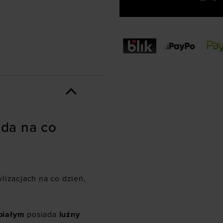
oda na co
lizacjach na co dzień,
białym
posiada
luźny