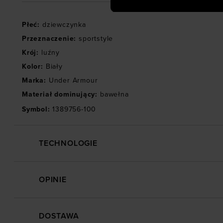
Płeć
:
dziewczynka
Przeznaczenie
:
sportstyle
Krój
:
luźny
Kolor
:
Biały
Marka
:
Under Armour
Materiał dominujący
:
bawełna
Symbol
:
1389756-100
TECHNOLOGIE
OPINIE
DOSTAWA