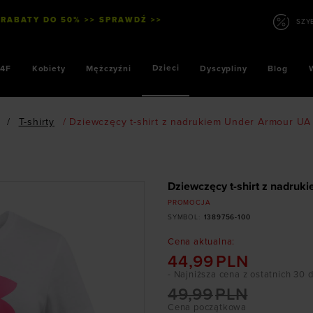
 RABATY DO 50% >> SPRAWDŹ >>
SZYBKIE PŁAT
Dzieci
4F
Kobiety
Mężczyźni
Dyscypliny
Blog
/
T-shirty
/
Dziewczęcy t-shirt z nadrukiem Under Armour UA 
Dziewczęcy t-shirt z nadruk
PROMOCJA
SYMBOL
:
1389756-100
Cena aktualna
:
44,99
PLN
- Najniższa cena z ostatnich 30 
49,99
PLN
Cena początkowa