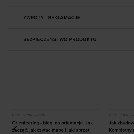
ZWROTY I REKLAMACJE
BEZPIECZEŃSTWO PRODUKTU
 z ab wheel i jakie efekty daje trening?
Orienteering - biegi na orientację. Jak zacząć, jak c
Jak zbudow
Dodano:
28-07-2026
Dodano:
03-07
Orienteering - biegi na orientację. Jak
Jak zbudowa
zacząć, jak czytać mapę i jaki sprzęt
Kompletny 