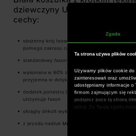
dziewczyny UA Big Logo SS - 
cechy:
Zgoda
obszerny krój loose dla zapewnienia komfortu 
pełnego zakresu ruchu
Ta strona używa plików coo
standardowy fason o długości do bioder
Używamy plików cookie do a
wykonana w 60% z bawełny, dzięki czemu jest w
zainteresowań oraz umożliw
przyjemna w dotyku
udostępniamy informacje o
dodatek poliestru (40%) sprawia, że materiał jes
firmom zajmującym się rekla
utrzymuje fason
podajesz poza tą stroną int
usług. Za Twoją zgodą moż
okrągły dekolt wykończony ściągaczem
dopasowanych reklam intern
analitycznych, dopasowywan
z przodu nadruk
Under Armour
społecznościowych). Szcze