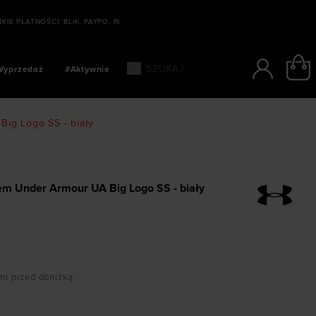
NOŚCI: BLIK, PAYPO, PAYU
Wyprzedaż
#Aktywnie
Big Logo SS - biały
iem Under Armour UA Big Logo SS - biały
dni przed obniżką
: