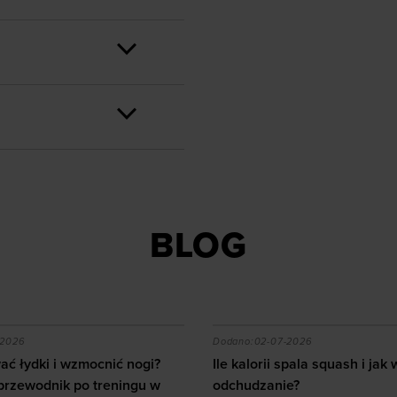
BLOG
zytać mapę i jaki sprzęt wybrać?
ać łydki i wzmocnić nogi? Kompletny przewodnik po tren
Ile kalorii spala squash i
-2026
Dodano:
02-07-2026
ć łydki i wzmocnić nogi?
Ile kalorii spala squash i ja
przewodnik po treningu w
odchudzanie?