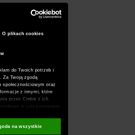
O plikach cookies
ów
klam do Twoich potrzeb i
h. Za Twoją zgodą
om społecznościowym oraz
formacje z innymi, które
nia przez Ciebie z ich
osobowe w celu kierowania
adzania badań
aszych partnerów (np. sieci
goda na wszystkie
i
oraz sekcji „Szczegóły”