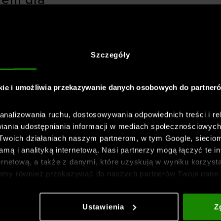
szczegółowe
Szczegóły
podczas aktywności oraz
kie i umożliwia przekazywanie danych osobowych do partner
nalizowania ruchu, dostosowywania odpowiednich treści i re
ytrzymała, miękka i
iania udostępniania informacji w mediach społecznościowyc
 Twoich działaniach naszym partnerom, w tym Google, sieci
t wytrzymały i lepiej
mą i analityką internetową. Nasi partnerzy mogą łączyć te in
ernetową, a także z danymi, które uzyskują w wyniku korzysta
emy również przekazywać do naszych partnerów Twoje dane 
etowych i usprawniania sposobu ich wyświetlania, przeprow
ia treści oraz udoskonalania rozwiązań oferowanych przez n
Ustawienia
Z
gółowe informacje znajdziesz w naszej
Polityce prywatnośc