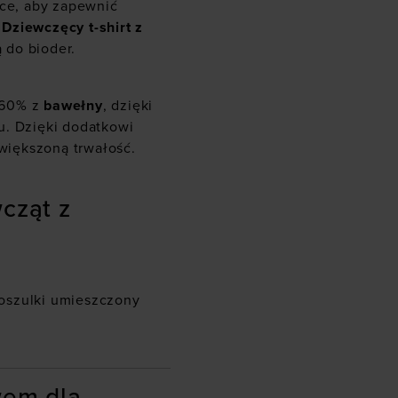
tce, aby zapewnić
.
Dziewczęcy t-shirt z
ą do bioder.
 60% z
bawełny
, dzięki
u. Dzięki dodatkowi
zwiększoną trwałość.
cząt z
oszulki umieszczony
wem dla