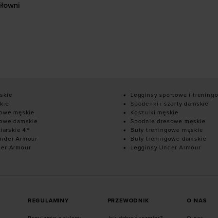
iłowni
10
skie
Legginsy sportowe i trening
kie
Spodenki i szorty damskie
mowe męskie
Koszulki męskie
mowe damskie
Spodnie dresowe męskie
ciarskie 4F
Buty treningowe męskie
nder Armour
Buty treningowe damskie
der Armour
Legginsy Under Armour
REGULAMINY
PRZEWODNIK
O NAS