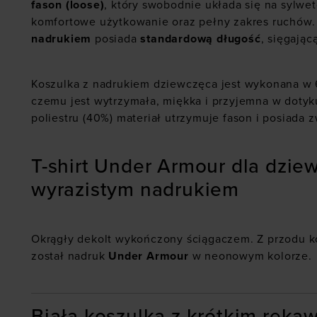
fason (loose)
, który swobodnie układa się na sylwe
komfortowe użytkowanie oraz pełny zakres ruchów
nadrukiem
posiada
standardową długość
, sięgając
Koszulka z nadrukiem dziewczęca jest wykonana w
czemu jest wytrzymała, miękka i przyjemna w dotyk
poliestru (40%) materiał utrzymuje fason i posiada 
T-shirt Under Armour dla dziew
wyrazistym nadrukiem
Okrągły dekolt wykończony ściągaczem. Z przodu k
został nadruk
Under Armour
w neonowym kolorze.
Biała koszulka z krótkim ręka