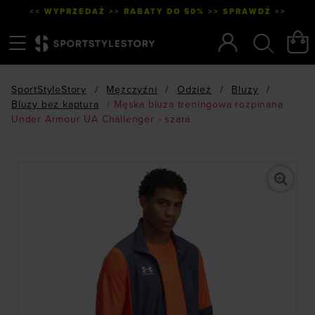
<< WYPRZEDAŻ >> RABATY DO 50% >> SPRAWDŹ >>
Menu
Szukaj
SportStyleStory
/
Mężczyźni
/
Odzież
/
Bluzy
/
Bluzy bez kaptura
/
Męska bluza treningowa rozpinana
Under Armour UA Challenger - szara