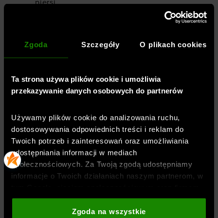
piersi
Dzięki technologii UA i dbałości o detale,
Zgoda
Szczegóły
O plikach cookies
bluza dresowa UA Challenger to nieodłączny
element sportowej garderoby, który sprawdzi
się zarówno podczas treningu, jak i
Ta strona używa plików cookie i umożliwia
codziennych aktywności.
przekazywanie danych osobowych do partnerów
Używamy plików cookie do analizowania ruchu,
dostosowywania odpowiednich treści i reklam do
Płeć
:
mężczyzna
Twoich potrzeb i zainteresowań oraz umożliwiania
Przeznaczenie
:
fitness / trening
,
piłka nożna
udostępniania informacji w mediach
Krój
:
dopasowany
społecznościowych. Za Twoją zgodą udostępniamy
Kolor
:
Szary
informacje o Twoich działaniach naszym partnerom, w
Marka
:
Under Armour
tym Google, sieciom społecznościowym oraz firmom
Długość
:
standardowa
zajmującym się reklamą i analityką internetową. Nasi
partnerzy mogą łączyć te informacje z innymi, które
Zgoda na wszystkie
Dekolt
:
stójka