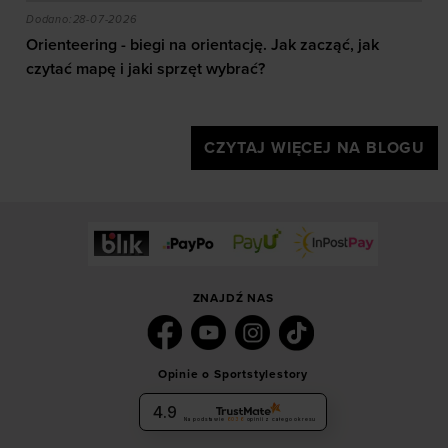
akie efekty daje trening?
Orienteering - biegi na orientację. Jak zacząć, jak czy
Dodano:
28-07-2026
Orienteering - biegi na orientację. Jak zacząć, jak
czytać mapę i jaki sprzęt wybrać?
CZYTAJ WIĘCEJ NA BLOGU
ZNAJDŹ NAS
Opinie o Sportstylestory
4.9
Na podstawie
6036
opinii
z całego okresu