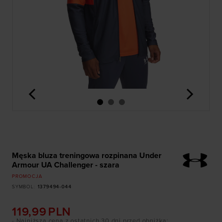
<
>
Męska bluza treningowa rozpinana Under
Armour UA Challenger - szara
PROMOCJA
SYMBOL
:
1379494-044
119,99
PLN
- Najniższa cena z ostatnich 30 dni przed obniżką
: