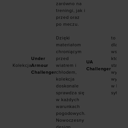
zarówno na
treningi, jak i
przed oraz
po meczu.
Dzięki
to wybó
materiałom
dla
chroniącym
wszystk
Under
przed
którzy
UA
Kolekcja
Armour
wiatrem i
stawiaj
Challenger
Challenger
chłodem,
wygodę
kolekcja
wydajn
doskonale
w każd
sprawdza się
sytuacji
w każdych
warunkach
pogodowych.
Nowoczesny
design