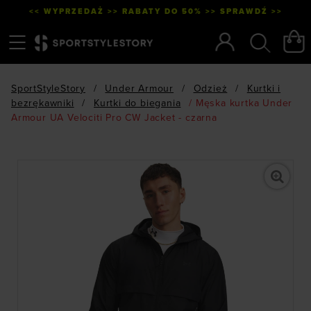
<< WYPRZEDAŻ >> RABATY DO 50% >> SPRAWDŹ >>
Menu
Szukaj
SportStyleStory
/
Under Armour
/
Odzież
/
Kurtki i
bezrękawniki
/
Kurtki do biegania
/
Męska kurtka Under
Armour UA Velociti Pro CW Jacket - czarna