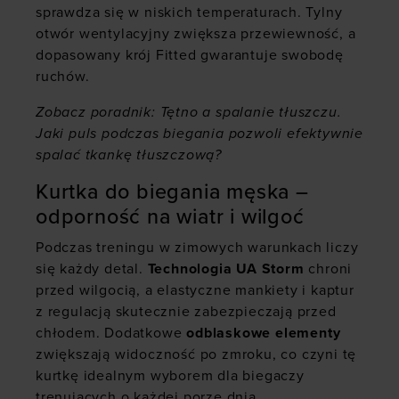
sprawdza się w niskich temperaturach. Tylny
otwór wentylacyjny zwiększa przewiewność, a
dopasowany krój Fitted gwarantuje swobodę
ruchów.
Zobacz poradnik:
Tętno a spalanie tłuszczu.
Jaki puls podczas biegania pozwoli efektywnie
spalać tkankę tłuszczową?
Kurtka do biegania męska –
odporność na wiatr i wilgoć
Podczas treningu w zimowych warunkach liczy
się każdy detal.
Technologia UA Storm
chroni
przed wilgocią, a elastyczne mankiety i kaptur
z regulacją skutecznie zabezpieczają przed
chłodem. Dodatkowe
odblaskowe elementy
zwiększają widoczność po zmroku, co czyni tę
kurtkę idealnym wyborem dla biegaczy
trenujących o każdej porze dnia.