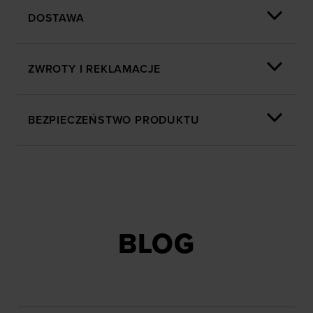
znajdziesz w naszej
Polityce prywatności
oraz sekcji
DOSTAWA
„Szczegóły”
ZWROTY I REKLAMACJE
BEZPIECZEŃSTWO PRODUKTU
BLOG