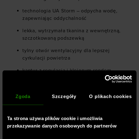
technologia UA Storm – odpycha wodę,
zapewniając oddychalność
lekka, wytrzymała tkanina z wewnętrzną,
szczotkowaną podszewką
tylny otwór wentylacyjny dla lepszej
cyrkulacji powietrza
kaptur z regulacją i klejonym rondem –
stabilny podczas biegu
zapinane kieszenie boczne na zamek
Zgoda
Szczegóły
O plikach cookies
elastyczne mankiety i elementy
odblaskowe zwiększające widoczność
Ta strona używa plików cookie i umożliwia
przeznaczenie: kurtka biegowa męska,
przekazywanie danych osobowych do partnerów
idealna na zimowe treningi