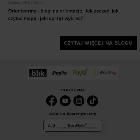
akie efekty daje trening?
Orienteering - biegi na orientację. Jak zacząć, jak czy
Dodano:
28-07-2026
Orienteering - biegi na orientację. Jak zacząć, jak
czytać mapę i jaki sprzęt wybrać?
CZYTAJ WIĘCEJ NA BLOGU
ZNAJDŹ NAS
Opinie o Sportstylestory
4.9
Na podstawie
6036
opinii
z całego okresu