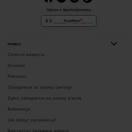
Opinie o Sportstylestory
4.9
Na podstawie
6036
opinii
z całego okresu
POMOC
Centrum wsparcia
Dostawa
Płatności
Odstąpienia od umowy (zwroty)
Zgłoś odstąpienie od umowy (zwrot)
Reklamacje
Jak złożyć zamówienie?
Najczęściej zadawane pytania