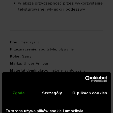
większa przyczepność przez wykorzystanie
teksturowanej wkładki i podeszwy
Płeć
:
mężczyzna
Przeznaczenie
:
sportstyle
,
pływanie
Kolor
:
Szary
Marka
:
Under Armour
Materiał dominujący
:
materiał syntetyczny
Rodzaj zapięcia
:
wsuwane
Styl obuwia
:
klapki
Rodzaj obcasa
:
płaski
Zgoda
Szczegóły
O plikach cookies
Właściwości obuwia
:
wysoka amortyzacja
,
odprowadzanie wody
Ta strona używa plików cookie i umożliwia