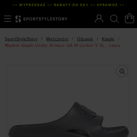
<< WYPRZEDAŻ >> RABATY DO 50% >> SPRAWDŹ >>
Menu
Szukaj
SportStyleStory
/
Mężczyźni
/
Obuwie
/
Klapki
/
Męskie klapki Under Armour UA M Locker V SL - szare