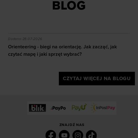
BLOG
dopasowywania treści oraz udoskonalania rozwiązań
oferowanych przez naszych partnerów (np. sieci
społecznościowych). Szczegółowe informacje
znajdziesz w naszej
Polityce prywatności
oraz sekcji
„Szczegóły”
akie efekty daje trening?
Orienteering - biegi na orientację. Jak zacząć, jak czy
Dodano:
28-07-2026
Orienteering - biegi na orientację. Jak zacząć, jak
czytać mapę i jaki sprzęt wybrać?
CZYTAJ WIĘCEJ NA BLOGU
ZNAJDŹ NAS