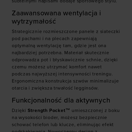
subtelnymi napisami dodaje sportowego stylu.
Zaawansowana wentylacja i
wytrzymałość
Strategicznie rozmieszczone panele z siateczki
pod pachami i na plecach zapewniają
optymalną wentylację tam, gdzie jest ona
najbardziej potrzebna. Materiał skutecznie
odprowadza pot i błyskawicznie schnie, dzięki
czemu możesz utrzymać komfort nawet
podczas najwyższej intensywności treningu.
Ergonomiczna konstrukcja szwów minimalizuje
otarcia i zwiększa trwałość legginsów.
Funkcjonalność dla aktywnych
Dzięki
Strength Pocket™
umieszczonej z boku
na wysokości bioder, możesz bezpiecznie
schować telefon lub klucze, eliminując efekt
podskakiwania. Nowoczesny design z