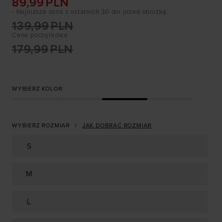
89,99
PLN
- Najniższa cena z ostatnich 30 dni przed obniżką
:
139,99
PLN
Cena początkowa
179,99
PLN
WYBIERZ KOLOR:
WYBIERZ ROZMIAR
JAK DOBRAĆ ROZMIAR
S
M
L