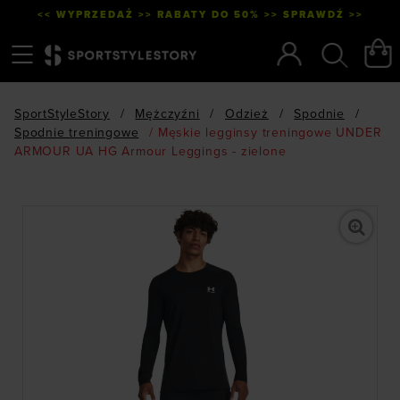
<< WYPRZEDAŻ >> RABATY DO 50% >> SPRAWDŹ >>
Menu
Szukaj
SportStyleStory
/
Mężczyźni
/
Odzież
/
Spodnie
/
Spodnie treningowe
/
Męskie legginsy treningowe UNDER
ARMOUR UA HG Armour Leggings - zielone