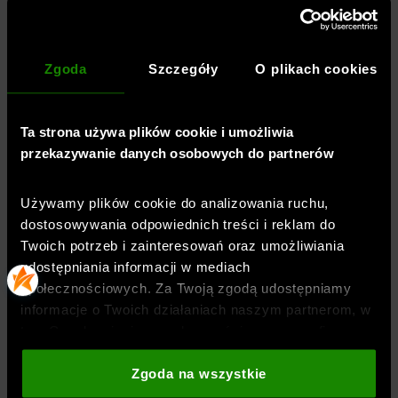
elastan
siateczka: 92% poliester, 8% elastan
Zgoda
Szczegóły
O plikach cookies
Ta strona używa plików cookie i umożliwia
Płeć
:
mężczyzna
przekazywanie danych osobowych do partnerów
Przeznaczenie
:
fitness / trening
,
crossfit
Krój
:
kompresyjny
Używamy plików cookie do analizowania ruchu,
Kolor
:
Khaki
dostosowywania odpowiednich treści i reklam do
Marka
:
Under Armour
Twoich potrzeb i zainteresowań oraz umożliwiania
Długość
:
standardowa
,
długa
udostępniania informacji w mediach
Kieszenie
:
bez kieszeni
społecznościowych. Za Twoją zgodą udostępniamy
Materiał dominujący
:
materiał syntetyczny
informacje o Twoich działaniach naszym partnerom, w
tym Google, sieciom społecznościowym oraz firmom
Rodzaj zapięcia
:
bez zapięcia
zajmującym się reklamą i analityką internetową. Nasi
Styl spodni
:
techniczne
partnerzy mogą łączyć te informacje z innymi, które
Zgoda na wszystkie
Stan
:
średni
podajesz poza tą stroną internetową, a także z