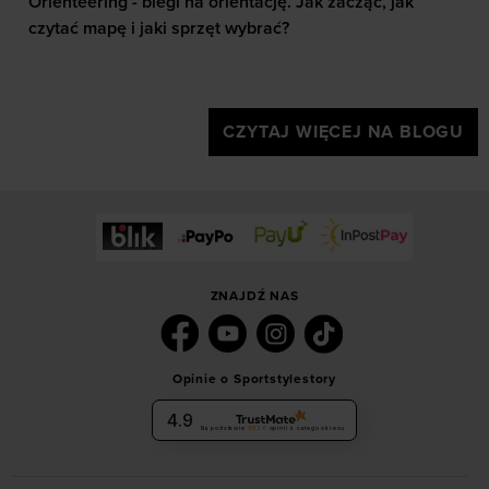
Orienteering - biegi na orientację. Jak zacząć, jak
czytać mapę i jaki sprzęt wybrać?
CZYTAJ WIĘCEJ NA BLOGU
ZNAJDŹ NAS
Opinie o Sportstylestory
4.9
Na podstawie
6036
opinii
z całego okresu