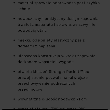
materiał sprawnie odprowadza pot i szybko
schnie
nowoczesny i praktyczny design zapewnia
trwałość materiału i sprawia, że szwy nie
powodują otarć
miękki, odsłonięty elastyczny pas z
detalami z napisami
ulepszona konstrukcja w kroku zapewnia
doskonałe wsparcie i wygodę
otwarta kieszeń Strength Pocket™ po
prawej stronie pozwala na łatwiejsze
przechowywanie podręcznych
przedmiotów
wewnętrzna długość nogawki: 71 cm
materiał główny: 79% poliester, 21%