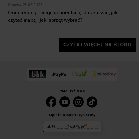
akie efekty daje trening?
Orienteering - biegi na orientację. Jak zacząć, jak czy
Dodano:
28-07-2026
Orienteering - biegi na orientację. Jak zacząć, jak
czytać mapę i jaki sprzęt wybrać?
CZYTAJ WIĘCEJ NA BLOGU
ZNAJDŹ NAS
Opinie o Sportstylestory
4.9
Na podstawie
6036
opinii
z całego okresu