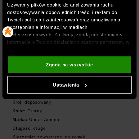
rozszerzalna kieszeń w pasie z tyłu jest
Używamy plików cookie do analizowania ruchu,
wodoodporna i zabezpiecza telefon przed
dostosowywania odpowiednich treści i reklam do
wstrząsami
Twoich potrzeb i zainteresowań oraz umożliwiania
udostępniania informacji w mediach
zamki na kostkach umożliwiają
społecznościowych. Za Twoją zgodą udostępniamy
indywidualne dopasowanie i łatwe
informacje o Twoich działaniach naszym partnerom, w
zakładanie/zdejmowanie
tym Google, sieciom społecznościowym oraz firmom
zajmującym się reklamą i analityką internetową. Nasi
partnerzy mogą łączyć te informacje z innymi, które
Zgoda na wszystkie
podajesz poza tą stroną internetową, a także z
danymi, które uzyskują w wyniku korzystania przez
Ustawienia
Płeć
:
mężczyzna
Ciebie z ich usług. Za Twoją zgodą możemy również
Przeznaczenie
:
bieganie
przekazywać do naszych partnerów Twoje dane
osobowe w celu kierowania dopasowanych reklam
Krój
:
dopasowany
internetowych i usprawniania sposobu ich
Kolor
:
Czarny
wyświetlania, przeprowadzania badań analitycznych,
Marka
:
Under Armour
dopasowywania treści oraz udoskonalania rozwiązań
Długość
:
długa
oferowanych przez naszych partnerów (np. sieci
Kieszenie
:
zewnętrzne
,
na zamek
społecznościowych). Szczegółowe informacje