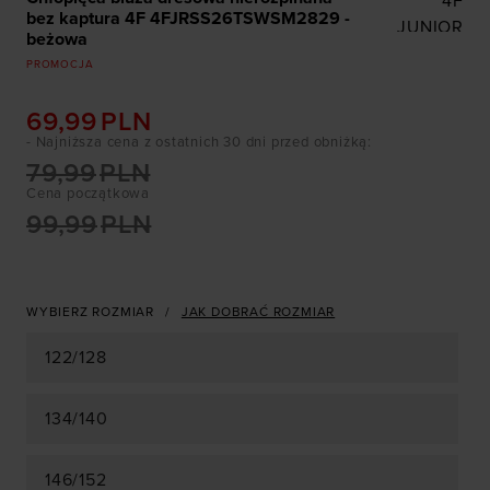
4F
bez kaptura 4F 4FJRSS26TSWSM2829 -
JUNIOR
beżowa
PROMOCJA
69,99
PLN
- Najniższa cena z ostatnich 30 dni przed obniżką
:
79,99
PLN
Cena początkowa
99,99
PLN
WYBIERZ ROZMIAR
JAK DOBRAĆ ROZMIAR
122/128
134/140
146/152