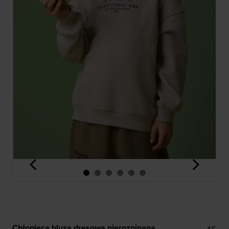
<
>
Chłopięca bluza dresowa nierozpinana