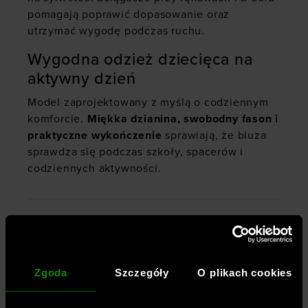
pomagają poprawić dopasowanie oraz
utrzymać wygodę podczas ruchu.
Wygodna odzież dziecięca na
aktywny dzień
Model zaprojektowany z myślą o codziennym
komforcie.
Miękka dzianina, swobodny fason i
praktyczne wykończenie
sprawiają, że bluza
sprawdza się podczas szkoły, spacerów i
codziennych aktywności.
Płeć
:
chłopiec
Przeznaczenie
:
sportstyle
Kolor
:
Beżowy
Zgoda
Szczegóły
O plikach cookies
Marka
:
4F JUNIOR
Materiał dominujący
:
bawełna