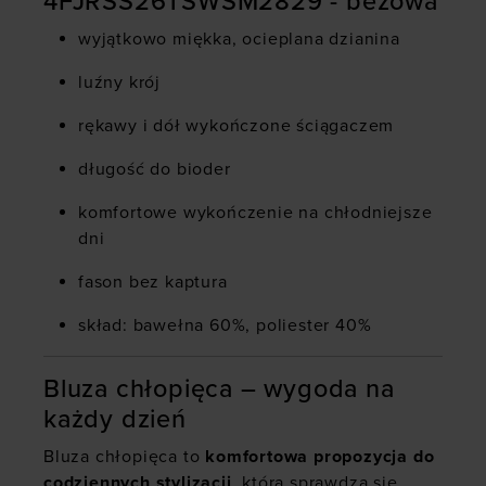
4FJRSS26TSWSM2829 - beżowa
wyjątkowo miękka, ocieplana dzianina
luźny krój
rękawy i dół wykończone ściągaczem
długość do bioder
komfortowe wykończenie na chłodniejsze
dni
fason bez kaptura
skład: bawełna 60%, poliester 40%
Bluza chłopięca – wygoda na
każdy dzień
Bluza chłopięca to
komfortowa propozycja do
codziennych stylizacji
, która sprawdza się