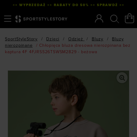
<< WYPRZEDAŻ >> RABATY DO 50% >> SPRAWDŹ >>
Menu
Szukaj
SportStyleStory
/
Dzieci
/
Odzież
/
Bluzy
/
Bluzy
nierozpinane
/
Chłopięca bluza dresowa nierozpinana bez
kaptura 4F 4FJRSS26TSWSM2829 - beżowa