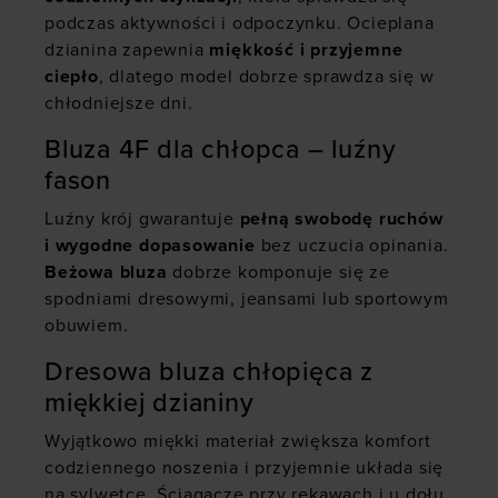
podczas aktywności i odpoczynku. Ocieplana
dzianina zapewnia
miękkość i przyjemne
ciepło
, dlatego model dobrze sprawdza się w
chłodniejsze dni.
Bluza 4F dla chłopca – luźny
fason
Luźny krój gwarantuje
pełną swobodę ruchów
i wygodne dopasowanie
bez uczucia opinania.
Beżowa bluza
dobrze komponuje się ze
spodniami dresowymi, jeansami lub sportowym
obuwiem.
Dresowa bluza chłopięca z
miękkiej dzianiny
Wyjątkowo miękki materiał zwiększa komfort
codziennego noszenia i przyjemnie układa się
na sylwetce. Ściągacze przy rękawach i u dołu