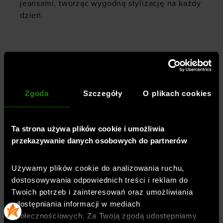
jeansami, tworząc wygodną stylizację na każdy
dzień.
Płeć
:
kobieta
Przeznaczenie
:
sportstyle
Zgoda
Szczegóły
O plikach cookies
Krój
:
regularny
Kolor
:
Czarny
Ta strona używa plików cookie i umożliwia
Marka
:
4F
przekazywanie danych osobowych do partnerów
Długość
:
standardowa
Kieszenie
:
bez kieszeni
Używamy plików cookie do analizowania ruchu,
Rękaw
:
długi
dostosowywania odpowiednich treści i reklam do
Materiał dominujący
:
bawełna
Twoich potrzeb i zainteresowań oraz umożliwiania
Kaptur
:
bez kaptura
udostępniania informacji w mediach
społecznościowych. Za Twoją zgodą udostępniamy
Rodzaj zapięcia
:
bez zapięcia