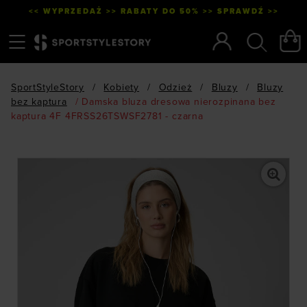
<< WYPRZEDAŻ >> RABATY DO 50% >> SPRAWDŹ >>
Menu
Szukaj
SportStyleStory
/
Kobiety
/
Odzież
/
Bluzy
/
Bluzy
bez kaptura
/
Damska bluza dresowa nierozpinana bez
kaptura 4F 4FRSS26TSWSF2781 - czarna