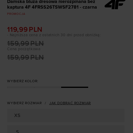
Damska bluza dresowa nierozpinana bez
kaptura 4F 4FRSS26TSWSF2781 - czarna
PROMOCJA
119,99
PLN
- Najniższa cena z ostatnich 30 dni przed obniżką
:
159,99
PLN
Cena początkowa
159,99
PLN
WYBIERZ KOLOR:
WYBIERZ ROZMIAR
JAK DOBRAĆ ROZMIAR
XS
S