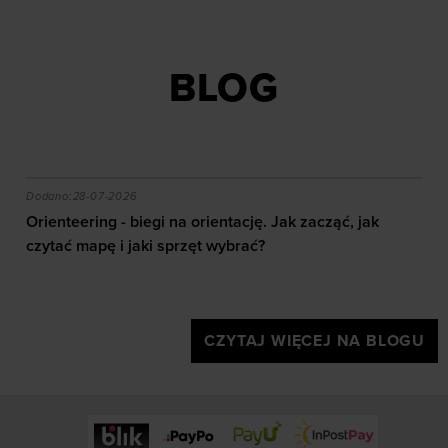
BLOG
akie efekty daje trening?
Orienteering - biegi na orientację. Jak zacząć, jak czy
Dodano:
28-07-2026
Orienteering - biegi na orientację. Jak zacząć, jak
czytać mapę i jaki sprzęt wybrać?
CZYTAJ WIĘCEJ NA BLOGU