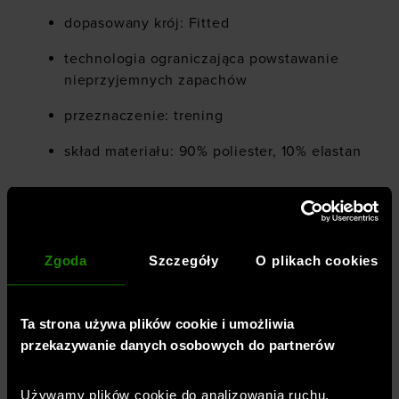
dopasowany krój: Fitted
technologia ograniczająca powstawanie
nieprzyjemnych zapachów
przeznaczenie: trening
skład materiału: 90% poliester, 10% elastan
Płeć
:
kobieta
Przeznaczenie
:
fitness / trening
Zgoda
Szczegóły
O plikach cookies
Krój
:
dopasowany
Kolor
:
Biały
Ta strona używa plików cookie i umożliwia
Marka
:
Under Armour
przekazywanie danych osobowych do partnerów
Styl koszulki
:
z krótkim rękawem
Długość
:
standardowa
Używamy plików cookie do analizowania ruchu,