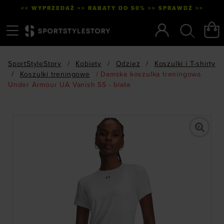
<< WYPRZEDAŻ >> RABATY DO 50% >> SPRAWDŹ >>
Menu
Szukaj
SportStyleStory
/
Kobiety
/
Odzież
/
Koszulki i T-shirty
/
Koszulki treningowe
/
Damska koszulka treningowa
Under Armour UA Vanish SS - biała