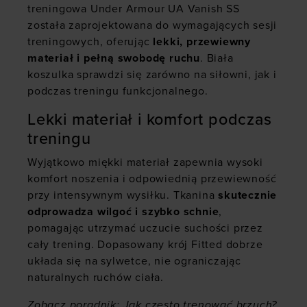
treningowa Under Armour UA Vanish SS
została zaprojektowana do wymagających sesji
treningowych, oferując
lekki, przewiewny
materiał i pełną swobodę ruchu
. Biała
koszulka sprawdzi się zarówno na siłowni, jak i
podczas treningu funkcjonalnego.
Lekki materiał i komfort podczas
treningu
Wyjątkowo miękki materiał zapewnia wysoki
komfort noszenia i odpowiednią przewiewność
przy intensywnym wysiłku. Tkanina
skutecznie
odprowadza wilgoć i szybko schnie
,
pomagając utrzymać uczucie suchości przez
cały trening. Dopasowany krój Fitted dobrze
układa się na sylwetce, nie ograniczając
naturalnych ruchów ciała.
Zobacz poradnik:
Jak często trenować brzuch?