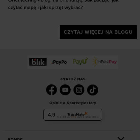
Orienteering - biegi na orientację. Jak zacząć, jak
czytać mapę i jaki sprzęt wybrać?
CZYTAJ WIĘCEJ NA BLOGU
ZNAJDŹ NAS
Opinie o Sportstylestory
4.9
Na podstawie
6036
opinii
z całego okresu
POMOC