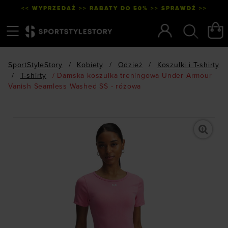
<< WYPRZEDAŻ >> RABATY DO 50% >> SPRAWDŹ >>
Menu
Szukaj
SportStyleStory
/
Kobiety
/
Odzież
/
Koszulki i T-shirty
/
T-shirty
/
Damska koszulka treningowa Under Armour
Vanish Seamless Washed SS - różowa