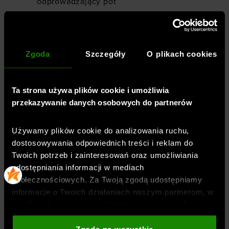
odprowadzający pot
prawie bezszwowa konstrukcja eliminuje
ryzyko otarć
Zgoda
Szczegóły
O plikach cookies
zastosowano specjalny proces barwienia,
aby stworzyć efekt sprania i zużycia, więc
nie ma dwóch identycznych modeli
Ta strona używa plików cookie i umożliwia
elastyczny materiał 4Way Stretch
przekazywanie danych osobowych do partnerów
swobodnie rozciąga się we wszystkich
kierunkach
Używamy plików cookie do analizowania ruchu,
dostosowywania odpowiednich treści i reklam do
Twoich potrzeb i zainteresowań oraz umożliwiania
udostępniania informacji w mediach
Płeć
:
kobieta
społecznościowych. Za Twoją zgodą udostępniamy
Przeznaczenie
:
fitness / trening
,
crossfit
,
joga
informacje o Twoich działaniach naszym partnerom, w
Krój
:
dopasowany
tym Google, sieciom społecznościowym oraz firmom
Kolor
:
Rożowy
zajmującym się reklamą i analityką internetową. Nasi
Marka
:
Under Armour
partnerzy mogą łączyć te informacje z innymi, które
Zgoda na wszystkie