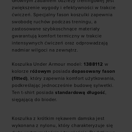
Głównym zadaniem odzieży treningowej jest
zwiększenie wygody i efektywności w trakcie
ćwiczeń. Specjalny fason koszulki zapewnia
swobodę ruchów podczas treningu, a
zastosowane szybkoschnące materiały
gwarantują komfort termiczny w trakcie
intensywnych ćwiczeń oraz odprowadzają
nadmiar wilgoci na zewnątrz.
Koszulka Under Armour model:
1388112
w
kolorze
różowym
posiada
dopasowany fason
(fitted)
, który zapewnia komfort użytkowania,
podkreślając jednocześnie budowę sylwetki.
Ten t-shirt posiada
standardową długość
,
sięgającą do bioder.
Koszulka z krótkim rękawem damska jest
wykonana z nylonu, który charakteryzuje się