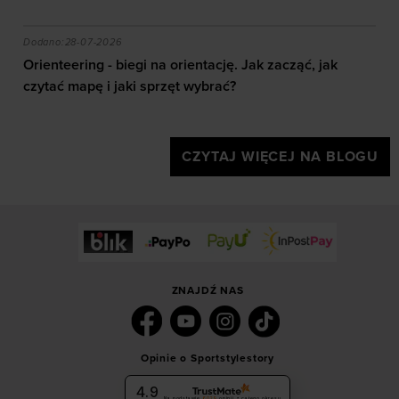
akie efekty daje trening?
Orienteering - biegi na orientację. Jak zacząć, jak czy
Dodano:
28-07-2026
Orienteering - biegi na orientację. Jak zacząć, jak
czytać mapę i jaki sprzęt wybrać?
CZYTAJ WIĘCEJ NA BLOGU
ZNAJDŹ NAS
Opinie o Sportstylestory
4.9
Na podstawie
6029
opinii
z całego okresu