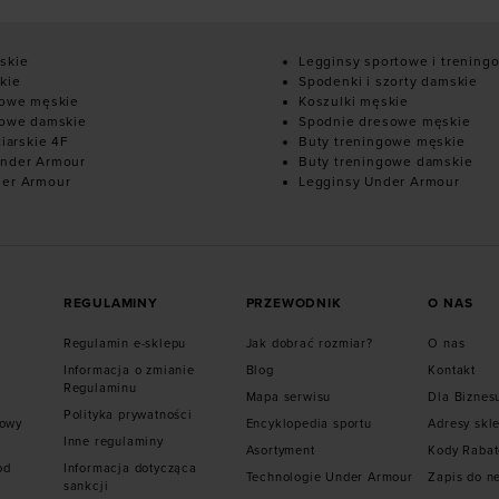
skie
Legginsy sportowe i trening
kie
Spodenki i szorty damskie
mowe męskie
Koszulki męskie
mowe damskie
Spodnie dresowe męskie
ciarskie 4F
Buty treningowe męskie
nder Armour
Buty treningowe damskie
der Armour
Legginsy Under Armour
REGULAMINY
PRZEWODNIK
O NAS
Regulamin e-sklepu
Jak dobrać rozmiar?
O nas
Informacja o zmianie
Blog
Kontakt
Regulaminu
Mapa serwisu
Dla Biznes
Polityka prywatności
mowy
Encyklopedia sportu
Adresy skl
Inne regulaminy
Asortyment
Kody Raba
od
Informacja dotycząca
Technologie Under Armour
Zapis do n
sankcji