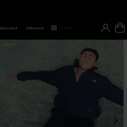
 KURIEREM W CIĄGU 24 GODZIN
Wyprzedaż
#Aktywnie
>