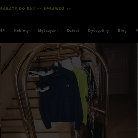
 RABATY DO 50% >> SPRAWDŹ >>
WYSYŁKA
4F
Kobiety
Mężczyźni
Dzieci
Dyscypliny
Blog