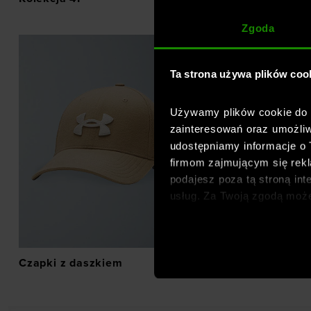
Zgoda
Ta strona używa plików coo
Używamy plików cookie do a
zainteresowań oraz umożliw
udostępniamy informacje o
firmom zajmującym się rekla
podajesz poza tą stroną int
usług. Za Twoją zgodą moż
dopasowanych reklam intern
analitycznych, dopasowywan
społecznościowych). Szcze
Czapki z daszkiem