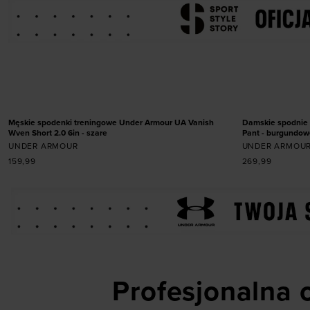
Dodaj produkt w rozmiarze
Dodaj
S
M
L
XL
XXL
XS
NOWOŚĆ
NOWOŚĆ
Męskie spodenki treningowe Under Armour UA Vanish
Damskie spodnie 
Wven Short 2.0 6in - szare
Pant - burgundow
UNDER ARMOUR
UNDER ARMOU
159,99
269,99
Profesjonalna o