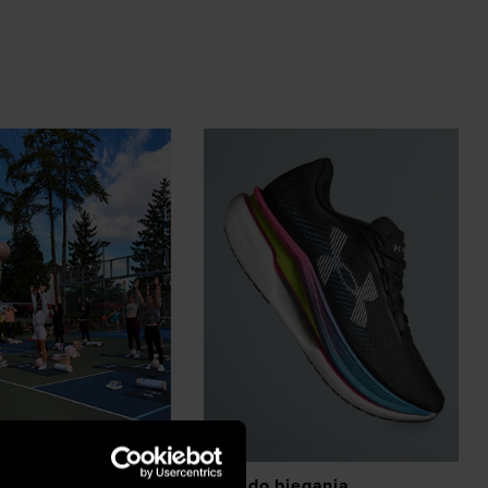
z eventów
Buty do biegania