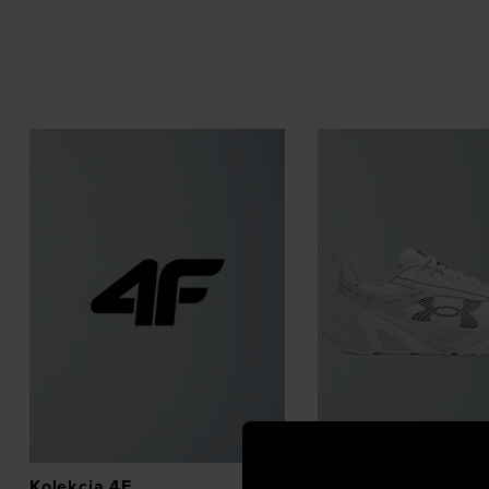
Kolekcja 4F
Buty treningowe