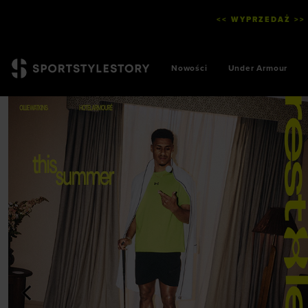
<< WYPRZEDAŻ >>
Nowości
Under Armour
<