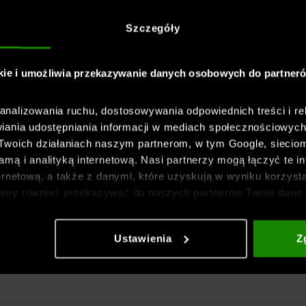
Szczegóły
kie i umożliwia przekazywanie danych osobowych do partner
nalizowania ruchu, dostosowywania odpowiednich treści i re
iania udostępniania informacji w mediach społecznościowyc
 Twoich działaniach naszym partnerom, w tym Google, sieci
mą i analityką internetową. Nasi partnerzy mogą łączyć te in
ernetową, a także z danymi, które uzyskują w wyniku korzysta
emy również przekazywać do naszych partnerów Twoje dane 
etowych i usprawniania sposobu ich wyświetlania, przeprow
ia treści oraz udoskonalania rozwiązań oferowanych przez n
Ustawienia
Z
gółowe informacje znajdziesz w naszej
Polityce prywatnośc