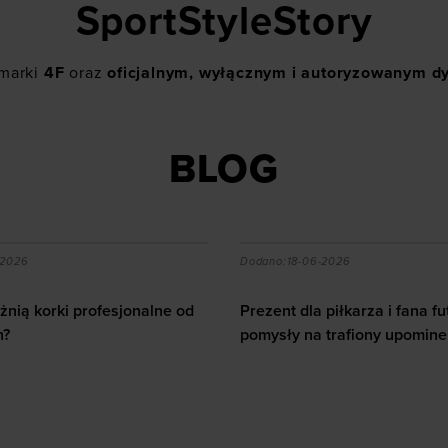
SportStyleStory
 marki
4F
oraz
oficjalnym, wyłącznym i autoryzowanym d
BLOG
a piłkarza i fana futbolu - pomysły na trafiony upominek
Jak dbać o serce u sporto
-2026
Dodano:
12-06-2026
piłkarza i fana futbolu -
 trafiony upominek
Jak dbać o serce u sportowc
10