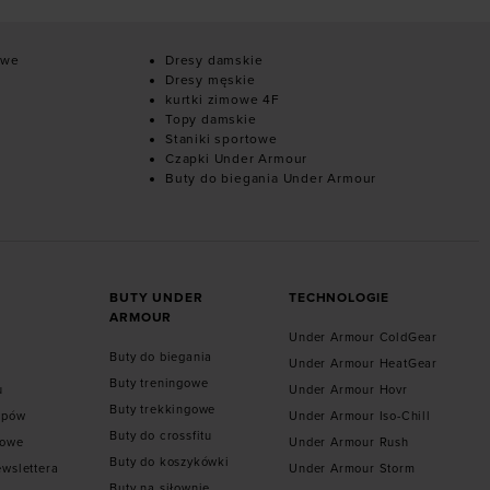
owe
Dresy damskie
Dresy męskie
kurtki zimowe 4F
Topy damskie
Staniki sportowe
Czapki Under Armour
Buty do biegania Under Armour
BUTY UNDER
TECHNOLOGIE
ARMOUR
Under Armour ColdGear
Buty do biegania
Under Armour HeatGear
Buty treningowe
u
Under Armour Hovr
Buty trekkingowe
epów
Under Armour Iso-Chill
Buty do crossfitu
towe
Under Armour Rush
Buty do koszykówki
ewslettera
Under Armour Storm
Buty na siłownie