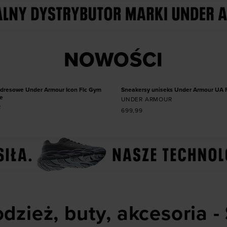
Dodaj produkt w roz
 produkt w rozmiarze
NOWOŚCI
41
42
42,5
43
44
S
M
L
XL
45,5
46
47
NOWOŚĆ
dresowe Under Armour Icon Flc Gym
Sneakersy uniseks Under Armour UA Fl
e
UNDER ARMOUR
R
699,99
dzież, buty, akcesoria -