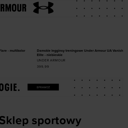
miarze
Dodaj produkt w rozmiarze
44,5
45
XS
S
M
L
XL
NOWOŚĆ
are - multikolor
Damskie legginsy treningowe Under Armour UA Vanish
Elite - niebieskie
UNDER ARMOUR
399,99
Sklep sportowy