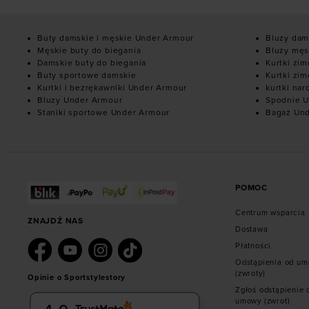
Buty damskie i męskie Under Armour
Bluzy dam
Męskie buty do biegania
Bluzy męs
Damskie buty do biegania
Kurtki zi
Buty sportowe damskie
Kurtki zi
Kurtki i bezrękawniki Under Armour
kurtki nar
Bluzy Under Armour
Spodnie U
Staniki sportowe Under Armour
Bagaż Un
POMOC
Centrum wsparcia
ZNAJDŹ NAS
Dostawa
Płatności
Odstąpienia od u
(zwroty)
Opinie o Sportstylestory
Zgłoś odstąpienie 
umowy (zwrot)