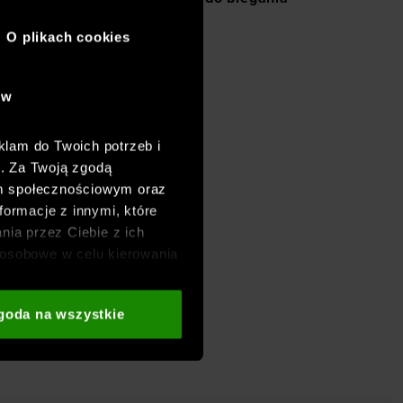
O plikach cookies
ów
klam do Twoich potrzeb i
h. Za Twoją zgodą
om społecznościowym oraz
formacje z innymi, które
nia przez Ciebie z ich
osobowe w celu kierowania
adzania badań
aszych partnerów (np. sieci
goda na wszystkie
i
oraz sekcji „Szczegóły”