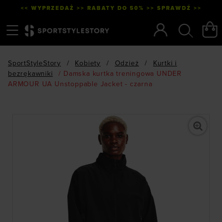
<< WYPRZEDAŻ >> RABATY DO 50% >> SPRAWDŹ >>
Menu
Szukaj
SportStyleStory
/
Kobiety
/
Odzież
/
Kurtki i
bezrękawniki
/
Damska kurtka treningowa UNDER
ARMOUR UA Unstoppable Jacket - czarna