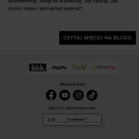
Orienteering - biegi na orientację. Jak zacząć, jak
czytać mapę i jaki sprzęt wybrać?
CZYTAJ WIĘCEJ NA BLOGU
ZNAJDŹ NAS
Opinie o Sportstylestory
4.9
Na podstawie
6036
opinii
z całego okresu