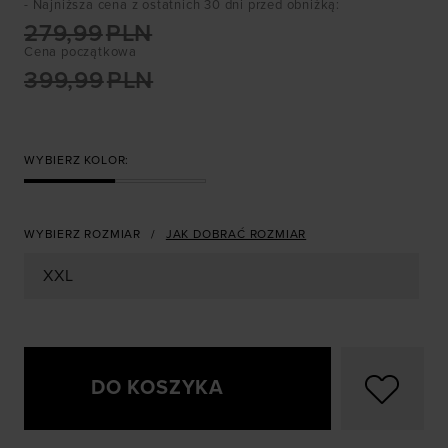
- Najniższa cena z ostatnich 30 dni przed obniżką
:
279,99
PLN
Cena początkowa
399,99
PLN
WYBIERZ KOLOR:
WYBIERZ ROZMIAR
JAK DOBRAĆ ROZMIAR
XXL
DO KOSZYKA