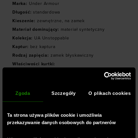
Marka
:
Under Armour
Długość
:
standardowa
Kieszenie
:
zewnętrzne
,
na zamek
Materiał dominujący
:
materiał syntetyczny
Kolekcja
:
UA Unstoppable
Kaptur
:
bez kaptura
Rodzaj zapięcia
:
zamek błyskawiczny
Właściwości kurtki
:
wodoodporna
,
wiatroodporna
,
regulacja obwodu
,
rozciągliwy materiał 4Way Stretch
Styl kurtki
:
wiatrówka
,
techniczna
Zgoda
Szczegóły
O plikach cookies
Właściwości bluzy
:
rozciągliwy materiał 4Way Stretch
Właściwości spodni
:
Ta strona używa plików cookie i umożliwia
rozciągliwy materiał 4Way Stretch
przekazywanie danych osobowych do partnerów
Właściwości legginsów
: