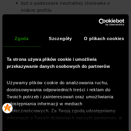
but o podeszwie neutralnej cholewka o
niskim profilu
elastyczna i oddychająca dzianinowa
cholewka
Zgoda
Szczegóły
O plikach cookies
standardowe sznurowanie
wyściełany, siateczkowy język dla
większego komfortu i oddychalności
Ta strona używa plików cookie i umożliwia
przekazywanie danych osobowych do partnerów
miękki, wyściełany kołnierz zapewni
wygodę w trakcie biegu
Używamy plików cookie do analizowania ruchu,
dostosowywania odpowiednich treści i reklam do
uchwyt na pięcie
Twoich potrzeb i zainteresowań oraz umożliwiania
perforacje w cholewce dla lepszej
udostępniania informacji w mediach
wentylacji
społecznościowych. Za Twoją zgodą udostępniamy
informacje o Twoich działaniach naszym partnerom, w
trwała, gumowa podeszwa zewnętrzna
tym Google, sieciom społecznościowym oraz firmom
zapewnia przyczepność, trwałość i