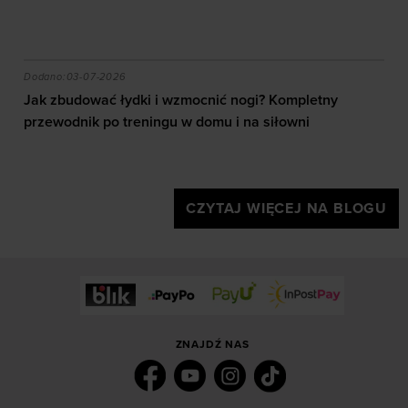
czytać mapę i jaki sprzęt wybrać?
Jak zbudować łydki i wzmocnić nogi? Kompletny przew
Dodano:
03-07-2026
Jak zbudować łydki i wzmocnić nogi? Kompletny
przewodnik po treningu w domu i na siłowni
CZYTAJ WIĘCEJ NA BLOGU
ZNAJDŹ NAS