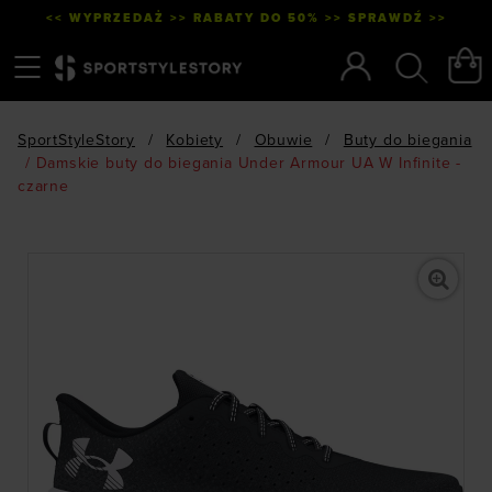
<< WYPRZEDAŻ >> RABATY DO 50% >> SPRAWDŹ >>
Menu
Szukaj
SportStyleStory
/
Kobiety
/
Obuwie
/
Buty do biegania
/
Damskie buty do biegania Under Armour UA W Infinite -
czarne