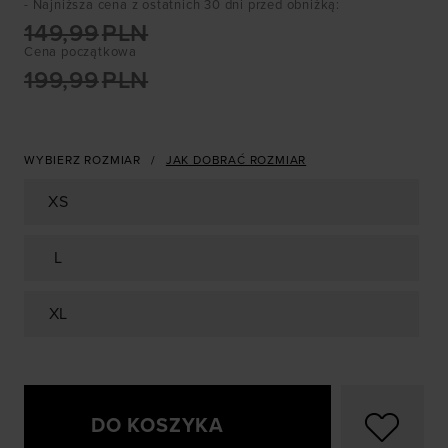
- Najniższa cena z ostatnich 30 dni przed obniżką
:
149,99
PLN
Cena początkowa
199,99
PLN
WYBIERZ ROZMIAR
JAK DOBRAĆ ROZMIAR
XS
L
XL
DO KOSZYKA