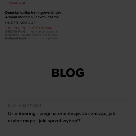
PROMOCJA
Damska kurtka treningowa Under
Armour Meridian Jacket - czarna
UNDER ARMOUR
199,99
PLN
- Cena aktualna
219,99
PLN
- Najniższa cena z
ostatnich 30 dni przed promocją
299,99
PLN
- Cena początkowa
Dodaj produkt w
rozmiarze
XS
S
M
XL
XXL
BLOG
akie efekty daje trening?
Orienteering - biegi na orientację. Jak zacząć, jak czy
Dodano:
28-07-2026
Orienteering - biegi na orientację. Jak zacząć, jak
czytać mapę i jaki sprzęt wybrać?