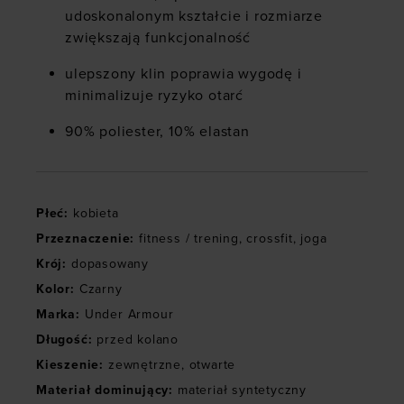
udoskonalonym kształcie i rozmiarze
zwiększają funkcjonalność
ulepszony klin poprawia wygodę i
minimalizuje ryzyko otarć
90% poliester, 10% elastan
Płeć
:
kobieta
Przeznaczenie
:
fitness / trening
,
crossfit
,
joga
Krój
:
dopasowany
Kolor
:
Czarny
Marka
:
Under Armour
Długość
:
przed kolano
Kieszenie
:
zewnętrzne
,
otwarte
Materiał dominujący
:
materiał syntetyczny