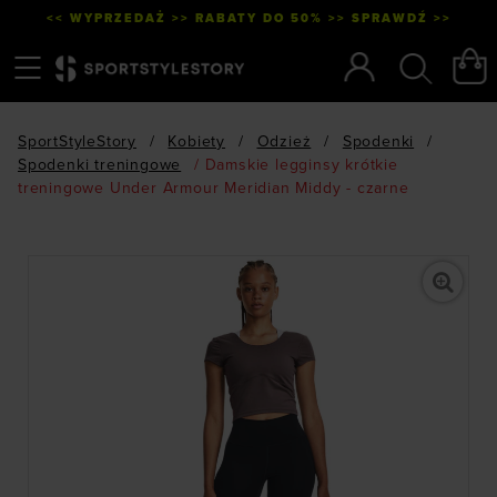
<< WYPRZEDAŻ >> RABATY DO 50% >> SPRAWDŹ >>
Menu
Szukaj
SportStyleStory
/
Kobiety
/
Odzież
/
Spodenki
/
Spodenki treningowe
/
Damskie legginsy krótkie
treningowe Under Armour Meridian Middy - czarne