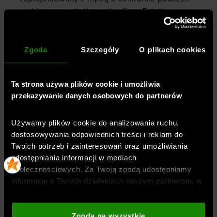
codziennego użytkowania. Drop
5 mm
,
klasyczne sznurowanie oraz lekka konstrukcja
zapewniają stabilne dopasowanie i wygodę
przez wiele godzin. To propozycja dla osób
Zgoda
Szczegóły
O plikach cookies
poszukujących nowoczesnych sneakersów
łączących sportowy charakter z
funkcjonalnością.
Ta strona używa plików cookie i umożliwia
przekazywanie danych osobowych do partnerów
Używamy plików cookie do analizowania ruchu,
Płeć
:
kobieta
dostosowywania odpowiednich treści i reklam do
Przeznaczenie
:
sportstyle
Twoich potrzeb i zainteresowań oraz umożliwiania
Kolor
:
Czarny
udostępniania informacji w mediach
Marka
:
Under Armour
społecznościowych. Za Twoją zgodą udostępniamy
Drop
:
5 mm
informacje o Twoich działaniach naszym partnerom, w
tym Google, sieciom społecznościowym oraz firmom
Materiał dominujący
:
materiał syntetyczny
zajmującym się reklamą i analityką internetową. Nasi
Kolekcja
:
UA Halo
partnerzy mogą łączyć te informacje z innymi, które
Zgoda na wszystkie