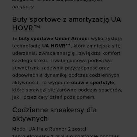
biegaczy
Buty sportowe z amortyzacją UA
HOVR™
Te
buty sportowe Under Armour
wykorzystują
technologię
UA HOVR™
, która zmniejsza siłę
uderzenia, zwraca energię i zwiększa komfort
każdego kroku. Trwała gumowa podeszwa
zewnętrzna zapewnia przyczepność oraz
odpowiednią dynamikę podczas codziennych
aktywności. To wygodne
obuwie sportstyle
,
które sprawdzi się zarówno podczas spacerów,
jak i przez cały dzień poza domem.
Codzienne sneakersy dla
aktywnych
Model UA Halo Runner 2 został
zaprojektowany z myślą o komforcie podczas