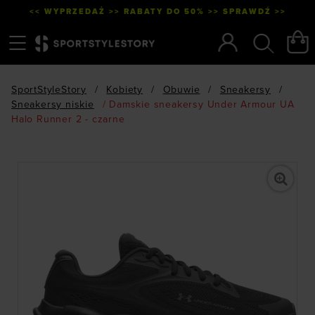
<< WYPRZEDAŻ >> RABATY DO 50% >> SPRAWDŹ >>
Menu
Szukaj
SportStyleStory
/
Kobiety
/
Obuwie
/
Sneakersy
/
Sneakersy niskie
/
Damskie sneakersy Under Armour UA
Halo Runner 2 - czarne