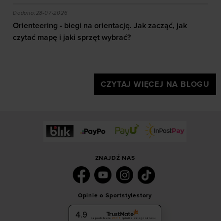
akie efekty daje trening?
Orienteering - biegi na orientację. Jak zacząć, jak czy
Dodano:
28-07-2026
Orienteering - biegi na orientację. Jak zacząć, jak
czytać mapę i jaki sprzęt wybrać?
CZYTAJ WIĘCEJ NA BLOGU
ZNAJDŹ NAS
Opinie o Sportstylestory
4.9
Na podstawie
6036
opinii
z całego okresu