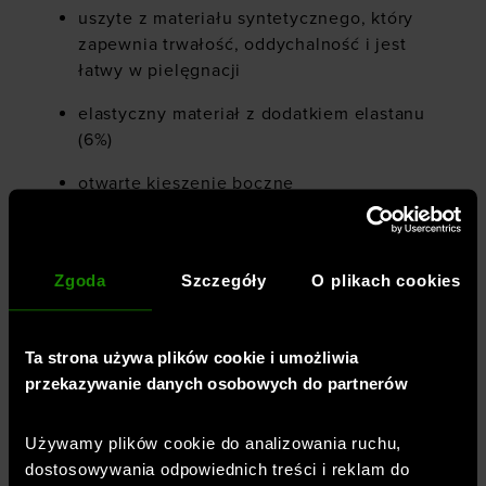
uszyte z materiału syntetycznego, który
zapewnia trwałość, oddychalność i jest
łatwy w pielęgnacji
elastyczny materiał z dodatkiem elastanu
(6%)
otwarte kieszenie boczne
zapinana kieszeń cargo na nogawce
średni stan
Zgoda
Szczegóły
O plikach cookies
małe logo z przodu
elastyczny pas z wewnętrzną regulacją za
Ta strona używa plików cookie i umożliwia
pomocą sznurka
przekazywanie danych osobowych do partnerów
miękka i oddychająca dzianina o
Używamy plików cookie do analizowania ruchu,
podwójnym splocie
dostosowywania odpowiednich treści i reklam do