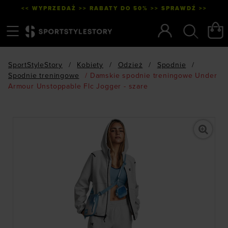
<< WYPRZEDAŻ >> RABATY DO 50% >> SPRAWDŹ >>
Menu
Szukaj
SportStyleStory
/
Kobiety
/
Odzież
/
Spodnie
/
Spodnie treningowe
/
Damskie spodnie treningowe Under
Armour Unstoppable Flc Jogger - szare