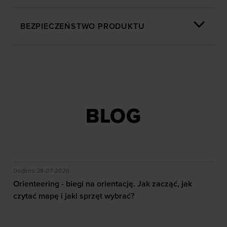
BEZPIECZEŃSTWO PRODUKTU
BLOG
akie efekty daje trening?
Orienteering - biegi na orientację. Jak zacząć, jak czy
Dodano:
28-07-2026
Orienteering - biegi na orientację. Jak zacząć, jak
czytać mapę i jaki sprzęt wybrać?