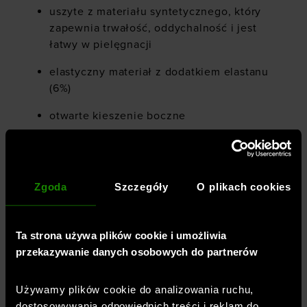
uszyte z materiału syntetycznego, który
zapewnia trwałość, oddychalność i jest
łatwy w pielęgnacji
elastyczny materiał z dodatkiem elastanu
(6%)
otwarte kieszenie boczne
zapinana kieszeń cargo na nogawce
średni stan
Zgoda
Szczegóły
O plikach cookies
małe logo z przodu
elastyczny pas z wewnętrzną regulacją za
Ta strona używa plików cookie i umożliwia
pomocą sznurka
przekazywanie danych osobowych do partnerów
miękka i oddychająca dzianina o
podwójnym splocie
Używamy plików cookie do analizowania ruchu,
dostosowywania odpowiednich treści i reklam do