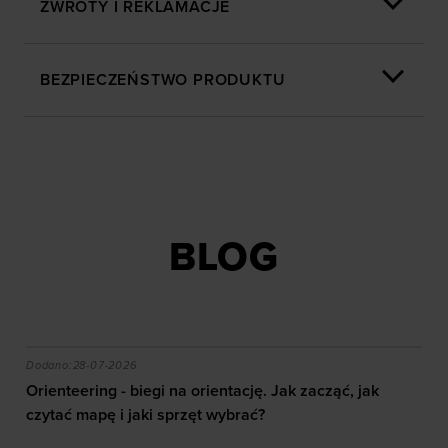
ZWROTY I REKLAMACJE
BEZPIECZEŃSTWO PRODUKTU
BLOG
akie efekty daje trening?
Orienteering - biegi na orientację. Jak zacząć, jak czy
Dodano:
28-07-2026
Orienteering - biegi na orientację. Jak zacząć, jak
czytać mapę i jaki sprzęt wybrać?