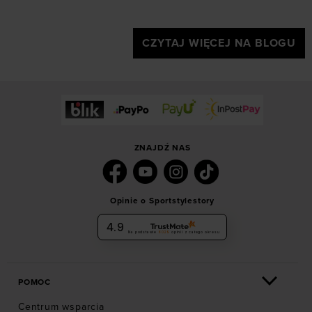
CZYTAJ WIĘCEJ NA BLOGU
ZNAJDŹ NAS
Opinie o Sportstylestory
4.9
Na podstawie
6029
opinii
z całego okresu
POMOC
Centrum wsparcia