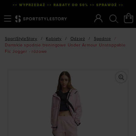
<< WYPRZEDAŻ >> RABATY DO 50% >> SPRAWDŹ >>
Menu
Szukaj
SportStyleStory
/
Kobiety
/
Odzież
/
Spodnie
/
Damskie spodnie treningowe Under Armour Unstoppable
Flc Jogger - różowe