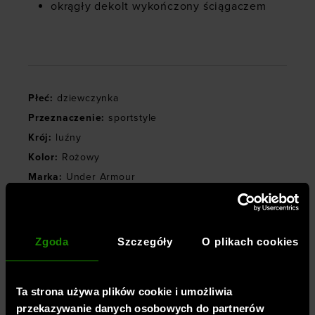
okrągły dekolt wykończony ściągaczem
Płeć
:
dziewczynka
Przeznaczenie
:
sportstyle
Krój
:
luźny
Kolor
:
Rożowy
Marka
:
Under Armour
Materiał dominujący
:
bawełna
Symbol
:
1389755-672
Zgoda
Szczegóły
O plikach cookies
TECHNOLOGIE
Ta strona używa plików cookie i umożliwia
przekazywanie danych osobowych do partnerów