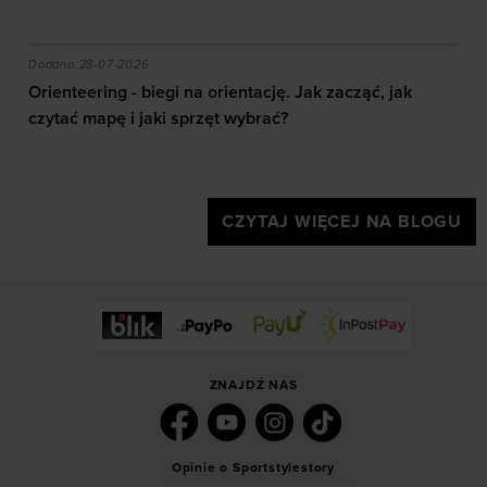
oferowanych przez naszych partnerów (np. sieci
społecznościowych). Szczegółowe informacje
akie efekty daje trening?
Orienteering - biegi na orientację. Jak zacząć, jak czy
znajdziesz w naszej
Polityce prywatności
oraz sekcji
Dodano:
28-07-2026
„Szczegóły”
Orienteering - biegi na orientację. Jak zacząć, jak
czytać mapę i jaki sprzęt wybrać?
CZYTAJ WIĘCEJ NA BLOGU
ZNAJDŹ NAS
Opinie o Sportstylestory