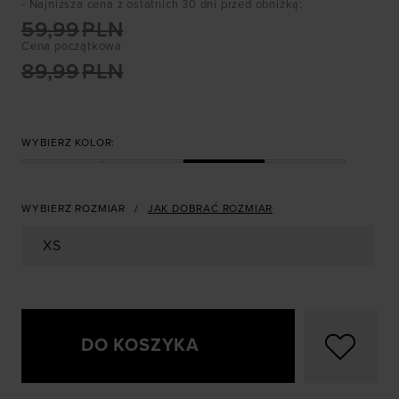
- Najniższa cena z ostatnich 30 dni przed obniżką
:
59,99
PLN
Cena początkowa
89,99
PLN
WYBIERZ KOLOR:
WYBIERZ ROZMIAR
JAK DOBRAĆ ROZMIAR
XS
DO KOSZYKA