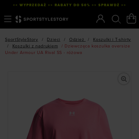
<< WYPRZEDAŻ >> RABATY DO 50% >> SPRAWDŹ >>
Menu
Szukaj
SportStyleStory
/
Dzieci
/
Odzież
/
Koszulki i T-shirty
/
Koszulki z nadrukiem
/
Dziewczęca koszulka oversize
Under Armour UA Rival SS - różowa