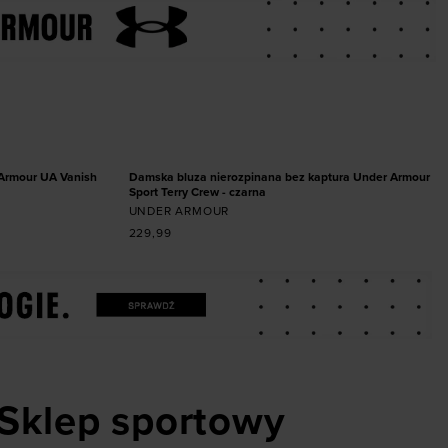
miarze
Dodaj produkt w rozmiarze
SM
XS
S
M
L
XL
NOWOŚĆ
Armour UA Vanish
Damska bluza nierozpinana bez kaptura Under Armour
Sport Terry Crew - czarna
UNDER ARMOUR
229,99
Sklep sportowy