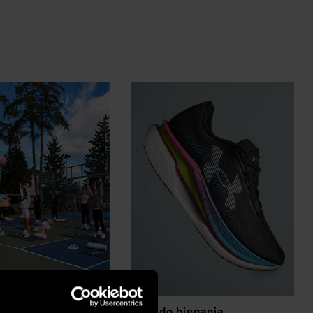
z eventów
Buty do biegania