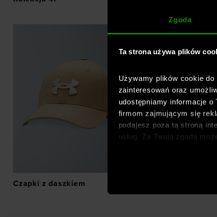
Zgoda
Ta strona używa plików coo
Używamy plików cookie do a
zainteresowań oraz umożliw
udostępniamy informacje o
firmom zajmującym się rekla
podajesz poza tą stroną int
usług. Za Twoją zgodą moż
dopasowanych reklam intern
analitycznych, dopasowywan
społecznościowych). Szcze
Czapki z daszkiem