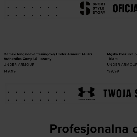
Dodaj produkt w rozmiarze
Dodaj
XS
S
M
L
XL
S
NOWOŚĆ
NOWOŚĆ
Damski longsleeve treningowy Under Armour UA HG
Męska koszulka p
Authentics Comp LS - czarny
- biała
UNDER ARMOUR
UNDER ARMOU
149,99
199,99
Profesjonalna o