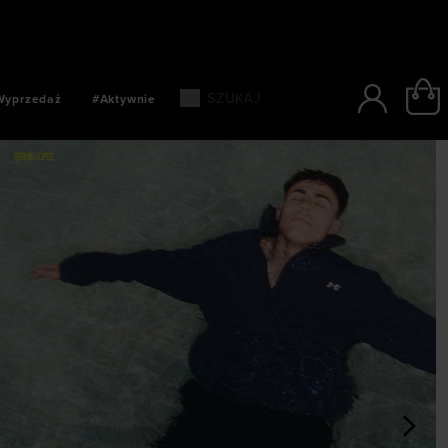
RIEREM W CIĄGU 24 GODZIN
Wyprzedaż
#Aktywnie
>