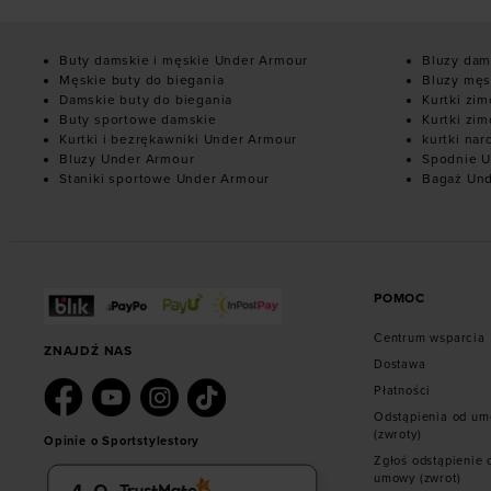
Buty damskie i męskie Under Armour
Bluzy dam
Męskie buty do biegania
Bluzy męs
Damskie buty do biegania
Kurtki zi
Buty sportowe damskie
Kurtki zi
Kurtki i bezrękawniki Under Armour
kurtki nar
Bluzy Under Armour
Spodnie U
Staniki sportowe Under Armour
Bagaż Un
POMOC
Centrum wsparcia
ZNAJDŹ NAS
Dostawa
Płatności
Odstąpienia od u
(zwroty)
Opinie o Sportstylestory
Zgłoś odstąpienie 
umowy (zwrot)