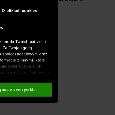
O plikach cookies
ów
klam do Twoich potrzeb i
h. Za Twoją zgodą
om społecznościowym oraz
formacje z innymi, które
nia przez Ciebie z ich
osobowe w celu kierowania
adzania badań
aszych partnerów (np. sieci
goda na wszystkie
i
oraz sekcji „Szczegóły”