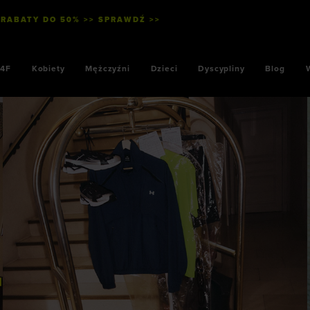
 RABATY DO 50% >> SPRAWDŹ >>
WYSYŁKA KU
4F
Kobiety
Mężczyźni
Dzieci
Dyscypliny
Blog