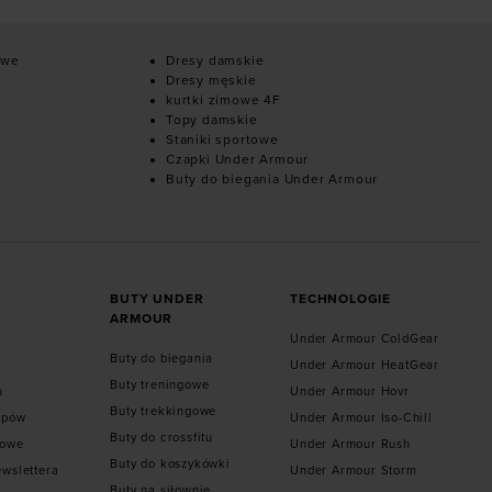
owe
Dresy damskie
Dresy męskie
kurtki zimowe 4F
Topy damskie
Staniki sportowe
Czapki Under Armour
Buty do biegania Under Armour
BUTY UNDER
TECHNOLOGIE
ARMOUR
Under Armour ColdGear
Buty do biegania
Under Armour HeatGear
Buty treningowe
u
Under Armour Hovr
Buty trekkingowe
epów
Under Armour Iso-Chill
Buty do crossfitu
towe
Under Armour Rush
Buty do koszykówki
ewslettera
Under Armour Storm
Buty na siłownie