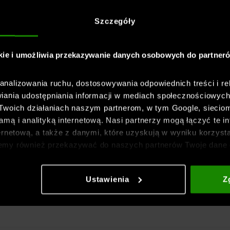
Szczegóły
kie i umożliwia przekazywanie danych osobowych do partner
nalizowania ruchu, dostosowywania odpowiednich treści i re
iania udostępniania informacji w mediach społecznościowyc
 Twoich działaniach naszym partnerom, w tym Google, sieci
mą i analityką internetową. Nasi partnerzy mogą łączyć te in
ernetową, a także z danymi, które uzyskują w wyniku korzysta
emy również przekazywać do naszych partnerów Twoje dane 
etowych i usprawniania sposobu ich wyświetlania, przeprow
ia treści oraz udoskonalania rozwiązań oferowanych przez n
Ustawienia
Z
gółowe informacje znajdziesz w naszej
Polityce prywatnośc