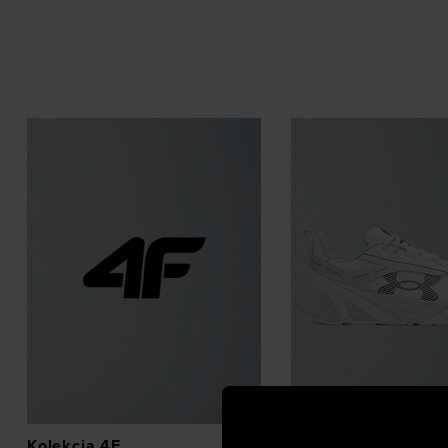
Kolekcja 4F
Buty treningowe