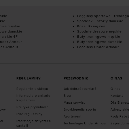
skie
Legginsy sportowe i trening
kie
Spodenki i szorty damskie
mowe męskie
Koszulki męskie
mowe damskie
Spodnie dresowe męskie
ciarskie 4F
Buty treningowe męskie
nder Armour
Buty treningowe damskie
der Armour
Legginsy Under Armour
REGULAMINY
PRZEWODNIK
O NAS
Regulamin e-sklepu
Jak dobrać rozmiar?
O nas
Informacja o zmianie
Blog
Kontakt
Regulaminu
Mapa serwisu
Dla Biznes
Polityka prywatności
mowy
Encyklopedia sportu
Adresy skl
Inne regulaminy
Asortyment
Kody Raba
od
Informacja dotycząca
Technologie Under Armour
Zapis do n
sankcji