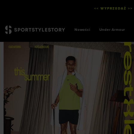
<< WYPRZEDAŻ >>
Nowości
Under Armour
<