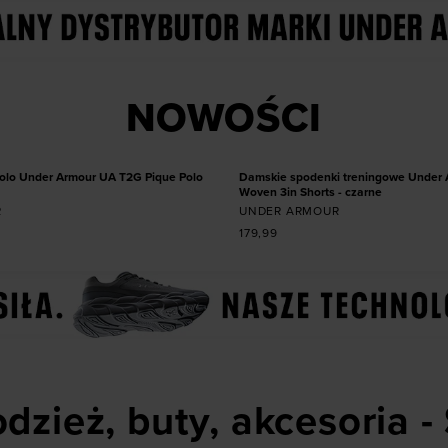
 produkt w rozmiarze
Dodaj produkt w roz
NOWOŚCI
M
L
XL
XXL
XS
XL
LG
MD
NOWOŚĆ
olo Under Armour UA T2G Pique Polo
Damskie spodenki treningowe Under 
Woven 3in Shorts - czarne
R
UNDER ARMOUR
179,99
dzież, buty, akcesoria -