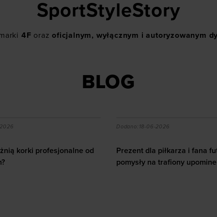
SportStyleStory
 marki
4F
oraz
oficjalnym, wyłącznym i autoryzowanym d
BLOG
a piłkarza i fana futbolu - pomysły na trafiony upominek
Jak dbać o serce u sporto
-2026
Dodano:
12-06-2026
piłkarza i fana futbolu -
 trafiony upominek
Jak dbać o serce u sportowc
10