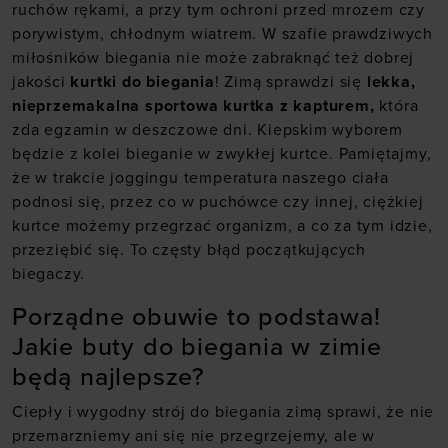
ruchów rękami, a przy tym ochroni przed mrozem czy
porywistym, chłodnym wiatrem. W szafie prawdziwych
miłośników biegania nie może zabraknąć też dobrej
jakości
kurtki do biegania
! Zimą sprawdzi się
lekka,
nieprzemakalna sportowa kurtka z kapturem,
która
zda egzamin w deszczowe dni. Kiepskim wyborem
będzie z kolei bieganie w zwykłej kurtce. Pamiętajmy,
że w trakcie joggingu temperatura naszego ciała
podnosi się, przez co w puchówce czy innej, ciężkiej
kurtce możemy przegrzać organizm, a co za tym idzie,
przeziębić się. To częsty błąd początkujących
biegaczy.
Porządne obuwie to podstawa!
Jakie buty do biegania w zimie
będą najlepsze?
Ciepły i wygodny strój do biegania zimą sprawi, że nie
przemarzniemy ani się nie przegrzejemy, ale w