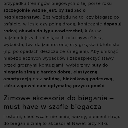
przypadku treningów biegowych o tej porze roku
szczególnie ważne jest, by zadbać o
bezpieczeństwo
. Bez względu na to, czy biegasz po
asfalcie, w lesie czy polną drogą, koniecznie
dopasuj
rodzaj obuwia do typu nawierzchni,
która w
najzimniejszych miesiącach roku bywa śliska,
wyboista, twarda (zamrożona) czy grząska i błotnista
(np. po opadach deszczu ze śniegiem). Aby uniknąć
niebezpiecznych wypadków i zabezpieczyć stawy
przed groźnymi kontuzjami, wybierzmy
buty do
biegania zimą z bardzo dobrą, elastyczną
amortyzacją
oraz
solidną, bieżnikową podeszwą,
która zapewni nam optymalną przyczepność
.
Zimowe akcesoria do biegania –
must have w szafie biegacza
I ostatni, choć wcale nie mniej ważny, element stroju
do biegania zimą to akcesoria! Nawet przy kilku