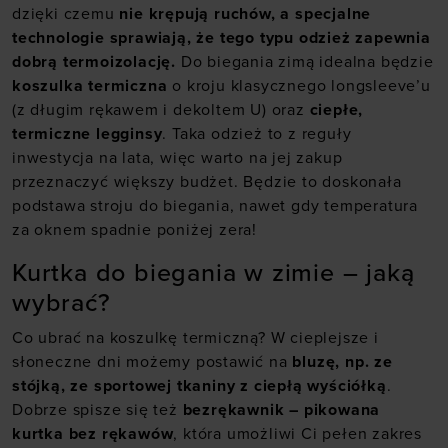
dzięki czemu
nie krępują ruchów, a specjalne
technologie sprawiają, że tego typu odzież zapewnia
dobrą termoizolację.
Do biegania zimą idealna będzie
koszulka termiczna
o kroju klasycznego longsleeve’u
(z długim rękawem i dekoltem U) oraz
ciepłe,
termiczne legginsy
. Taka odzież to z reguły
inwestycja na lata, więc warto na jej zakup
przeznaczyć większy budżet. Będzie to doskonała
podstawa stroju do biegania, nawet gdy temperatura
za oknem spadnie poniżej zera!
Kurtka do biegania w zimie – jaką
wybrać?
Co ubrać na koszulkę termiczną? W cieplejsze i
słoneczne dni możemy postawić na
bluzę, np. ze
stójką, ze sportowej tkaniny z ciepłą wyściółką
.
Dobrze spisze się też
bezrękawnik – pikowana
kurtka bez rękawów
, która umożliwi Ci pełen zakres