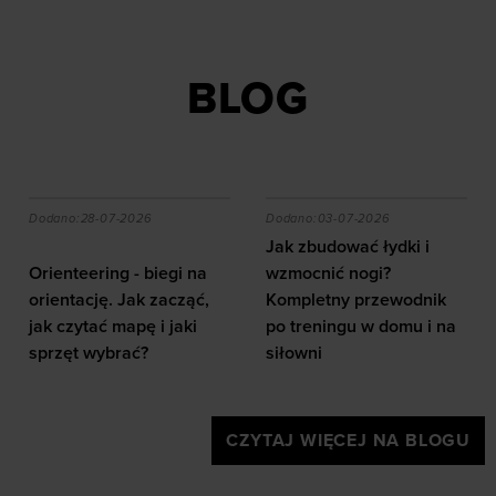
BLOG
 formy po urazie
a jak ćwiczyć z ab wheel i jakie efekty daje trening?
Orienteering - biegi na orientację. Jak zacząć, jak czy
Jak zbudować łydki i wzmo
Dodano:
28-07-2026
Dodano:
03-07-2026
Jak zbudować łydki i
Orienteering - biegi na
wzmocnić nogi?
orientację. Jak zacząć,
Kompletny przewodnik
jak czytać mapę i jaki
po treningu w domu i na
sprzęt wybrać?
siłowni
CZYTAJ WIĘCEJ NA BLOGU