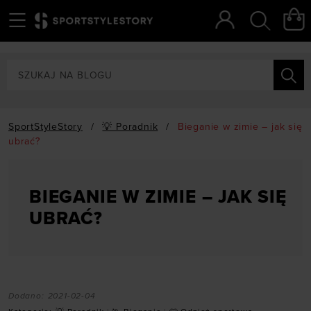
Menu
Szukaj
SportStyleStory
/
💡 Poradnik
/
Bieganie w zimie – jak się
ubrać?
BIEGANIE W ZIMIE – JAK SIĘ
UBRAĆ?
Dodano:
2021-02-04