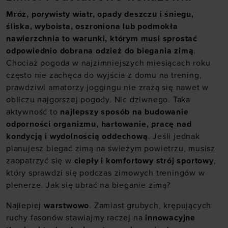
Mróz, porywisty wiatr, opady deszczu i śniegu,
śliska, wyboista, oszroniona lub podmokła
nawierzchnia to warunki, którym musi sprostać
odpowiednio dobrana odzież do biegania zimą
.
Chociaż pogoda w najzimniejszych miesiącach roku
często nie zachęca do wyjścia z domu na trening,
prawdziwi amatorzy joggingu nie zrażą się nawet w
obliczu najgorszej pogody. Nic dziwnego. Taka
aktywność to
najlepszy sposób na budowanie
odporności organizmu, hartowanie, pracę nad
kondycją i wydolnością oddechową
. Jeśli jednak
planujesz biegać zimą na świeżym powietrzu, musisz
zaopatrzyć się w
ciepły i komfortowy strój sportowy
,
który sprawdzi się podczas zimowych treningów w
plenerze. Jak się ubrać na bieganie zimą?
Najlepiej
warstwowo
. Zamiast grubych, krępujących
ruchy fasonów stawiajmy raczej na
innowacyjne