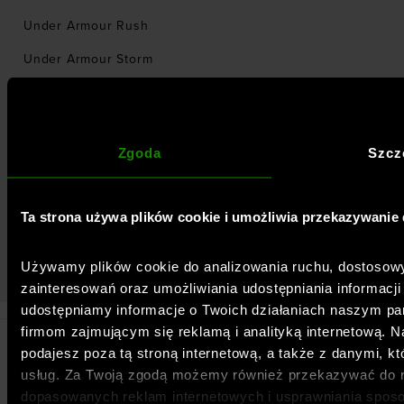
Under Armour Rush
Under Armour Storm
Wszystkie prawa zastrzeżone © 2026 sportstylestory.com:
Odzież,
Zgoda
Szcz
obuwie i akcesoria sportowe
Ta strona używa plików cookie i umożliwia przekazywani
Używamy plików cookie do analizowania ruchu, dostosowyw
zainteresowań oraz umożliwiania udostępniania informac
udostępniamy informacje o Twoich działaniach naszym p
firmom zajmującym się reklamą i analityką internetową. Na
podajesz poza tą stroną internetową, a także z danymi, kt
usług. Za Twoją zgodą możemy również przekazywać do n
dopasowanych reklam internetowych i usprawniania sposo