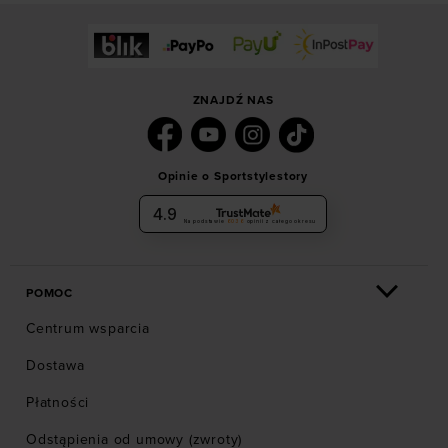
ZNAJDŹ NAS
Opinie o Sportstylestory
4.9
Na podstawie
6036
opinii
z całego okresu
POMOC
Centrum wsparcia
Dostawa
Płatności
Odstąpienia od umowy (zwroty)