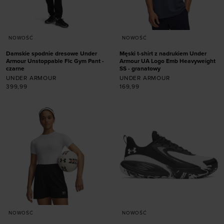
NOWOŚĆ
NOWOŚĆ
Damskie spodnie dresowe Under
Męski t-shirt z nadrukiem Under
Armour Unstoppable Flc Gym Pant -
Armour UA Logo Emb Heavyweight
czarne
SS - granatowy
UNDER ARMOUR
UNDER ARMOUR
399,99
169,99
Dodaj produkt w
Dodaj produkt w
rozmiarze
rozmiarze
XS
S
M
L
XL
S
M
L
XL
XXL
NOWOŚĆ
NOWOŚĆ