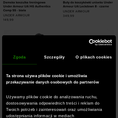
Damska koszulka treningowa
Buty do koszykówki uniseks Under
Under Armour UA HG Authentics
Armour UA Lockdown 8 - czarne
Comp SS - biała
UNDER ARMOUR
UNDER ARMOUR
349,99
149,99
Dodaj produkt w
rozmiarze
Dodaj produkt w
41
42
42,5
43
rozmiarze
44
44,5
45
45,5
XS
S
M
L
XL
46
47
47,5
Zgoda
Szczegóły
O plikach cookies
Ta strona używa plików cookie i umożliwia
przekazywanie danych osobowych do partnerów
Profesjonalna odzież, buty,
akcesoria -
Sklep sportowy
Używamy plików cookie do analizowania ruchu,
SportStyleStory
dostosowywania odpowiednich treści i reklam do
Twoich potrzeb i zainteresowań oraz umożliwiania
Jesteśmy częścią spółki
OTCF
– właściciela
udostępniania informacji w mediach