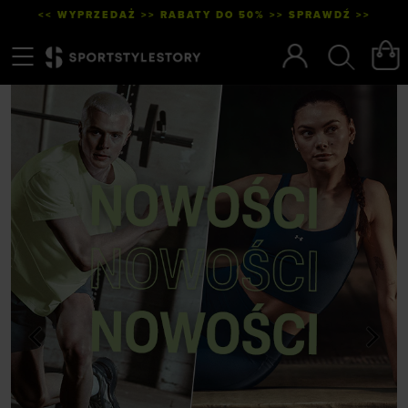
<< WYPRZEDAŻ >> RABATY DO 50% >> SPRAWDŹ >>
Menu
Szukaj
<
>