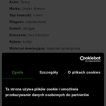
Kolor
:
Szary
Marka
:
Under Armour
Styl koszulki
:
t-shirt
Długość
:
standardowa
Dekolt
:
okrągły
Kieszenie
:
bez kieszeni
Rękaw
:
krótki
Materiał dominujący
:
materiał syntetyczny
Właściwości koszulki
:
szybkoschnąca
Właściwości kurtki
:
rozciągliwy materiał 4Way Stretch
Zgoda
Szczegóły
O plikach cookies
Właściwości bluzy
:
rozciągliwy materiał 4Way Stretch
Właściwości spodni
:
Ta strona używa plików cookie i umożliwia
przekazywanie danych osobowych do partnerów
rozciągliwy materiał 4Way Stretch
Właściwości legginsów
: