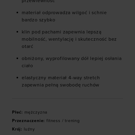
przewiewność
materiał odprowadza wilgoć i schnie
bardzo szybko
klin pod pachami zapewnia lepszą
mobilność, wentylację i skuteczność bez
otarć
obniżony, wyprofilowany dół lepiej osłania
ciało
elastyczny materiał 4-way stretch
zapewnia pełną swobodę ruchów
Płeć
:
mężczyzna
Przeznaczenie
:
fitness / trening
Krój
:
luźny