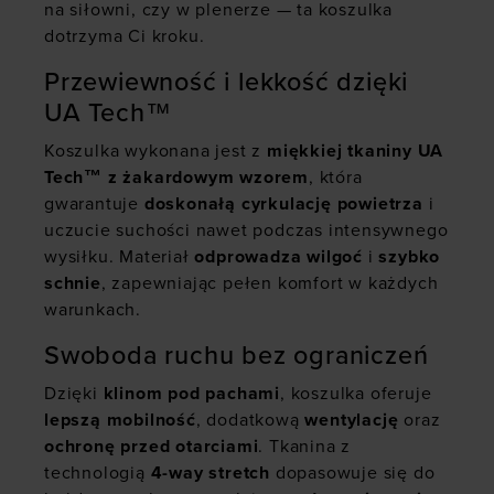
na siłowni, czy w plenerze — ta koszulka
dotrzyma Ci kroku.
Przewiewność i lekkość dzięki
UA Tech™
Koszulka wykonana jest z
miękkiej tkaniny UA
Tech™ z żakardowym wzorem
, która
gwarantuje
doskonałą cyrkulację powietrza
i
uczucie suchości nawet podczas intensywnego
wysiłku. Materiał
odprowadza wilgoć
i
szybko
schnie
, zapewniając pełen komfort w każdych
warunkach.
Swoboda ruchu bez ograniczeń
Dzięki
klinom pod pachami
, koszulka oferuje
lepszą mobilność
, dodatkową
wentylację
oraz
ochronę przed otarciami
. Tkanina z
technologią
4-way stretch
dopasowuje się do