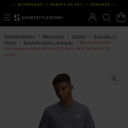
<< WYPRZEDAŻ >> RABATY DO 50% >> SPRAWDŹ >>
Menu
Szukaj
SportStyleStory
/
Mężczyźni
/
Odzież
/
Koszulki i T-
shirty
/
Koszulki luźne i oversize
/
Męska koszulka
treningowa Under Armour UA Tech Vent Jacquard SS -
szara