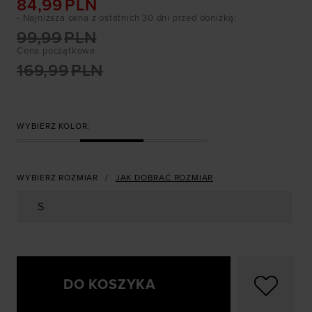
84,99
PLN
- Najniższa cena z ostatnich 30 dni przed obniżką
:
99,99
PLN
Cena początkowa
169,99
PLN
WYBIERZ KOLOR:
WYBIERZ ROZMIAR
JAK DOBRAĆ ROZMIAR
S
DO KOSZYKA