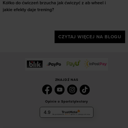
Orienteering - biegi na orientację. Jak zacząć, jak
czytać mapę i jaki sprzęt wybrać?
CZYTAJ WIĘCEJ NA BLOGU
ZNAJDŹ NAS
Opinie o Sportstylestory
4.9
Na podstawie
6036
opinii
z całego okresu