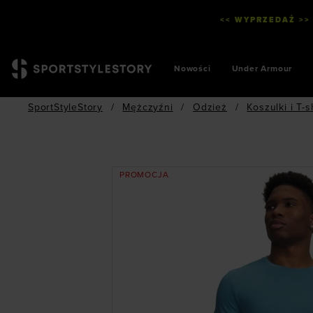
<< WYPRZEDAŻ >>
Nowości
Under Armour
SportStyleStory
/
Mężczyźni
/
Odzież
/
Koszulki i T-s
PROMOCJA