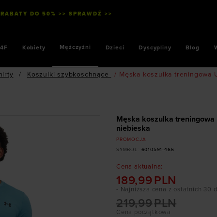
 RABATY DO 50% >> SPRAWDŹ >>
Mężczyźni
4F
Kobiety
Dzieci
Dyscypliny
Blog
hirty
/
Koszulki szybkoschnące
/
Męska koszulka treningowa U
Męska koszulka treningowa 
niebieska
PROMOCJA
SYMBOL
:
6010591-466
Cena aktualna
:
189,99
PLN
- Najniższa cena z ostatnich 30 
219,99
PLN
Cena początkowa