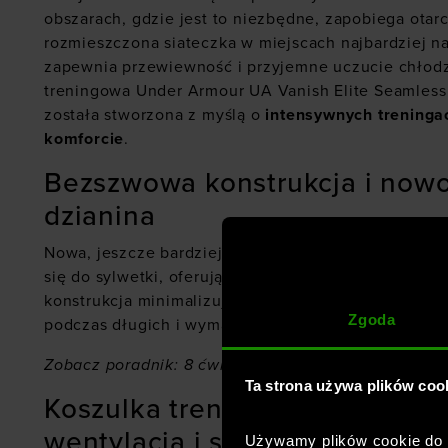
obszarach, gdzie jest to niezbędne, zapobiega otarc
rozmieszczona siateczka w miejscach najbardziej n
zapewnia przewiewność i przyjemne uczucie chłodz
treningowa Under Armour UA Vanish Elite Seamles
została stworzona z myślą o
intensywnych trening
komforcie
.
Bezszwowa konstrukcja i now
dzianina
Nowa, jeszcze bardziej miękka i elastyczna dzianin
się do sylwetki, oferując wygodę bez uczucia ucis
konstrukcja minimalizuje ryzyko podrażnień, co ma
Zgoda
podczas długich i wymagających sesji treningowych
Zobacz poradnik:
8 ćwiczeń na brzuch
Ta strona używa plików coo
Koszulka treningowa Under A
wentylacja i szybkie schnięcie
Używamy plików cookie do a