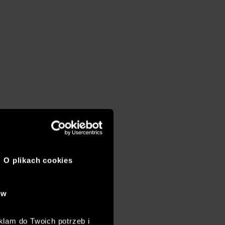
O plikach cookies
ów
klam do Twoich potrzeb i