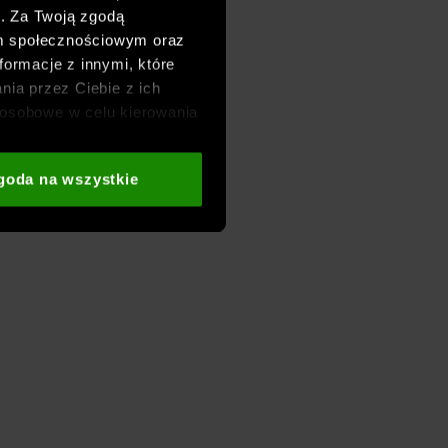
h. Za Twoją zgodą
om społecznościowym oraz
formacje z innymi, które
nia przez Ciebie z ich
osobowe w celu kierowania
adzania badań
aszych partnerów (np. sieci
goda na wszystkie
i
oraz sekcji „Szczegóły”