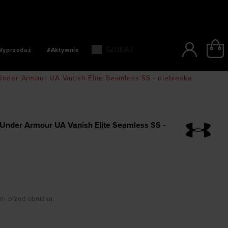
SZYBKIE PŁATNOŚCI: BLIK, PAYPO, PAYU
Wyprzedaż
#Aktywnie
nder Armour UA Vanish Elite Seamless SS - niebieska
Under Armour UA Vanish Elite Seamless SS -
dni przed obniżką
: