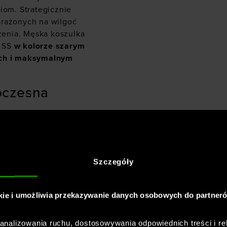
iom. Strategicznie
arażonych na wilgoć
enia. Męska koszulka
s SS
w kolorze szarym
ach i maksymalnym
oczesna
a idealnie dopasowuje
ku. Prawie bezszwowa
 kluczowe znaczenie
Szczegóły
.
kie i umożliwia przekazywanie danych osobowych do partner
rmour –
nalizowania ruchu, dostosowywania odpowiednich treści i re