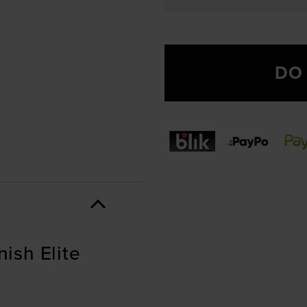
DO
ish Elite