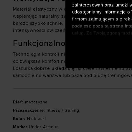
zainteresowań oraz umożliw
Materiał elastyczny w czterech kierunkach porusza 
udostępniamy informacje o
wspierając naturalny zakres ruchów. Tkanina skutec
firmom zajmującym się rekla
bardzo szybko schnie, pomagając utrzymać świeżoś
podajesz poza tą stroną int
intensywności ćwiczeń.
usług. Za Twoją zgodą moż
dopasowanych reklam intern
Funkcjonalność, która wspiera
analitycznych, dopasowywan
Technologia kontroli nieprzyjemnych zapachów ogr
społecznościowych). Szcze
co zwiększa komfort noszenia. Dopasowany krój typu
koszulka dobrze układa się na ciele i świetnie spraw
samodzielna warstwa lub baza pod bluzę treningow
Płeć
:
mężczyzna
Przeznaczenie
:
fitness / trening
Kolor
:
Niebieski
Marka
:
Under Armour