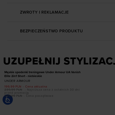
ZWROTY I REKLAMACJE
BEZPIECZEŃSTWO PRODUKTU
Dodaj produkt w rozmiarze
UZUPEŁNIJ STYLIZAC
S
M
L
XL
XXL
PROMOCJA
Męskie spodenki treningowe Under Armour UA Vanish
Elite 2in1 Short - niebieskie
UNDER ARMOUR
199,99
PLN
- Cena aktualna
239,99
PLN
- Najniższa cena z ostatnich 30 dni
przed promocją
299,99
PLN
- Cena początkowa