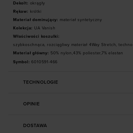
Dekolt
:
okrągły
Rękaw
:
krótki
Materiał dominujący
:
materiał syntetyczny
Kolekcja
:
UA Vanish
Właściwości koszulki
:
szybkoschnąca
,
rozciągliwy materiał 4Way Stretch
,
technol
Materiał główny
:
50% nylon,43% poliester,7% elastan
Symbol
:
6010591-466
TECHNOLOGIE
OPINIE
DOSTAWA