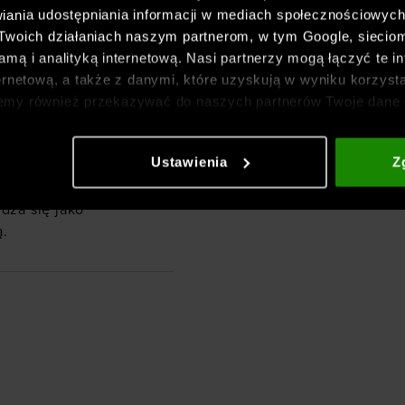
iania udostępniania informacji w mediach społecznościowyc
się razem z ciałem,
 Twoich działaniach naszym partnerom, w tym Google, sieci
znie odprowadza pot i
mą i analityką internetową. Nasi partnerzy mogą łączyć te in
ć nawet przy wysokiej
ernetową, a także z danymi, które uzyskują w wyniku korzysta
emy również przekazywać do naszych partnerów Twoje dane 
etowych i usprawniania sposobu ich wyświetlania, przeprow
 każdy trening
ia treści oraz udoskonalania rozwiązań oferowanych przez n
Ustawienia
Z
anicza ich powstawanie,
gółowe informacje znajdziesz w naszej
Polityce prywatnośc
 fitted sprawia, że
dza się jako
ą.