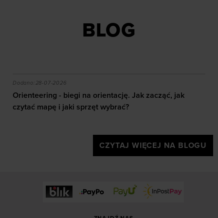
BLOG
akie efekty daje trening?
Orienteering - biegi na orientację. Jak zacząć, jak czy
Dodano:
28-07-2026
Orienteering - biegi na orientację. Jak zacząć, jak
czytać mapę i jaki sprzęt wybrać?
CZYTAJ WIĘCEJ NA BLOGU