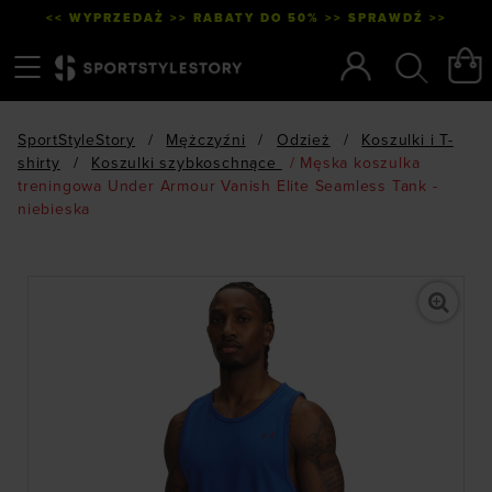
<< WYPRZEDAŻ >> RABATY DO 50% >> SPRAWDŹ >>
Menu
Szukaj
SportStyleStory
/
Mężczyźni
/
Odzież
/
Koszulki i T-
shirty
/
Koszulki szybkoschnące
/
Męska koszulka
treningowa Under Armour Vanish Elite Seamless Tank -
niebieska