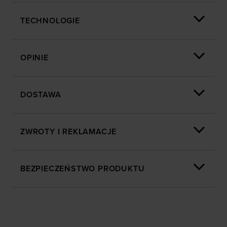
wyświetlania, przeprowadzania badań analitycznych,
dopasowywania treści oraz udoskonalania rozwiązań
TECHNOLOGIE
oferowanych przez naszych partnerów (np. sieci
społecznościowych). Szczegółowe informacje
znajdziesz w naszej
Polityce prywatności
oraz sekcji
OPINIE
„Szczegóły”
DOSTAWA
ZWROTY I REKLAMACJE
BEZPIECZEŃSTWO PRODUKTU