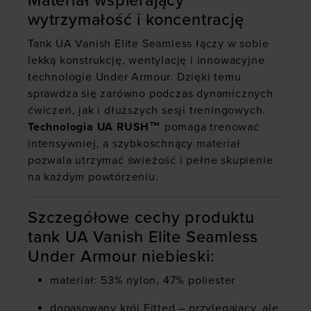
Materiał wspierający
wytrzymałość i koncentrację
Tank UA Vanish Elite Seamless łączy w sobie
lekką konstrukcję, wentylację i innowacyjne
technologie Under Armour. Dzięki temu
sprawdza się zarówno podczas dynamicznych
ćwiczeń, jak i dłuższych sesji treningowych.
Technologia UA RUSH™
pomaga trenować
intensywniej, a szybkoschnący materiał
pozwala utrzymać świeżość i pełne skupienie
na każdym powtórzeniu.
Szczegółowe cechy produktu
tank UA Vanish Elite Seamless
Under Armour niebieski:
materiał: 53% nylon, 47% poliester
dopasowany krój Fitted – przylegający, ale