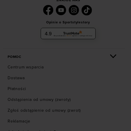
ZNAJDŹ NAS
Opinie o Sportstylestory
4.9
Na podstawie
6036
opinii
z całego okresu
POMOC
Centrum wsparcia
Dostawa
Płatności
Odstąpienia od umowy (zwroty)
Zgłoś odstąpienie od umowy (zwrot)
Reklamacje