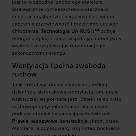
jest to niezbędne, zapobiega otarciom.
Strategicznie rozmieszczona siateczka w
miejscach najbardziej narażonych na wilgoć
zapewnia przewiewność i przyjemne uczucie
chłodzenia.
Technologia UA RUSH™
odbija
energię cieplną z ciała, wspierając intensywny
wysiłek i przyspieszając regenerację po
zakończonym treningu.
Wentylacja i pełna swoboda
ruchów
Tank został wykonany z miękkiej, lekkiej
dzianiny z siateczkową wentylacją tam, gdzie
najbardziej jej potrzebujesz. Dzięki temu ciało
zachowuje optymalną temperaturę nawet
podczas długich i wymagających ćwiczeń.
Prawie bezszwowa konstrukcja
chroni przed
otarciami, a dopasowany krój Fitted podkreśla
sportowy charakter produktu.