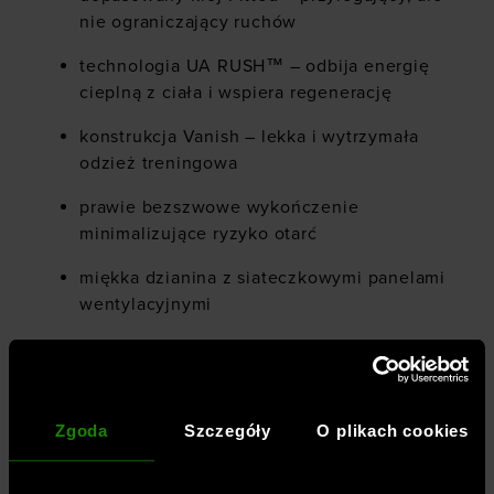
nie ograniczający ruchów
technologia UA RUSH™ – odbija energię
cieplną z ciała i wspiera regenerację
konstrukcja Vanish – lekka i wytrzymała
odzież treningowa
prawie bezszwowe wykończenie
minimalizujące ryzyko otarć
miękka dzianina z siateczkowymi panelami
wentylacyjnymi
elastyczny materiał 4-Way Stretch rozciąga
się w każdym kierunku
szybkoschnący materiał odprowadzający
Zgoda
Szczegóły
O plikach cookies
wilgoć
przeznaczenie: intensywne treningi