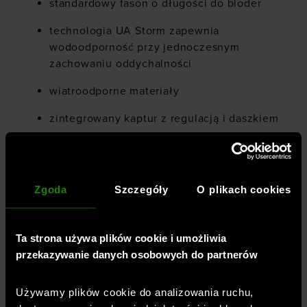
standardowy fason o długości do bioder
technologia UA Storm zapewnia
wodoodporność przy jednoczesnym
zachowaniu oddychalności
wiatroodporne materiały
zintegrowany kaptur z regulacją i daszkiem
mankiety wykończone lamówką
na piersi kieszonka zapinana na zamek
Zgoda
Szczegóły
O plikach cookies
boczne kieszenie otwarte
jednokierunkowy zamek główny
Ta strona używa plików cookie i umożliwia
przekazywanie danych osobowych do partnerów
dół z elastyczną lamówką
możliwość spakowania do kieszeni na
Używamy plików cookie do analizowania ruchu,
piersi