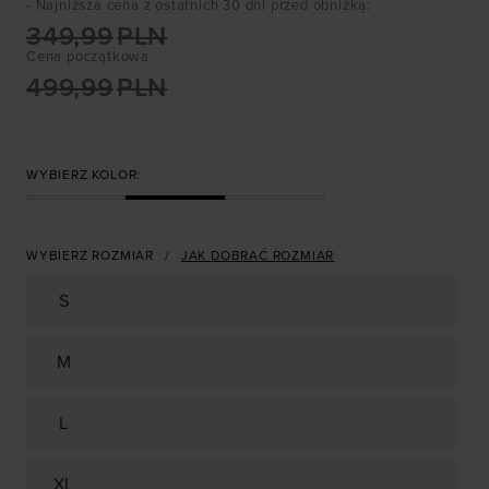
- Najniższa cena z ostatnich 30 dni przed obniżką
:
349,99
PLN
Cena początkowa
499,99
PLN
WYBIERZ KOLOR:
WYBIERZ ROZMIAR
JAK DOBRAĆ ROZMIAR
S
M
L
XL