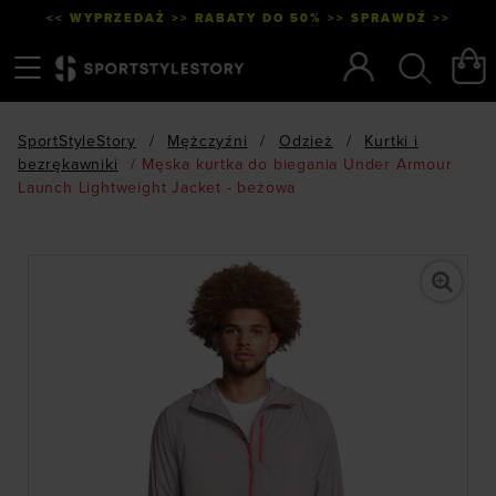
<< WYPRZEDAŻ >> RABATY DO 50% >> SPRAWDŹ >>
Menu
Szukaj
SportStyleStory
/
Mężczyźni
/
Odzież
/
Kurtki i
bezrękawniki
/
Męska kurtka do biegania Under Armour
Launch Lightweight Jacket - beżowa