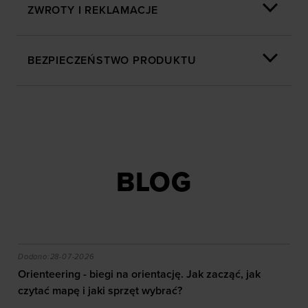
ZWROTY I REKLAMACJE
BEZPIECZEŃSTWO PRODUKTU
BLOG
akie efekty daje trening?
Orienteering - biegi na orientację. Jak zacząć, jak czy
Dodano:
28-07-2026
Orienteering - biegi na orientację. Jak zacząć, jak
czytać mapę i jaki sprzęt wybrać?