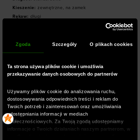
Kieszenie
:
zewnętrzne
,
na zamek
Rękaw
:
długi
Materiał dominujący
:
materiał syntetyczny
Kolekcja
:
UA Unstoppable
Kaptur
:
bez kaptura
Zgoda
Szczegóły
O plikach cookies
Rodzaj zapięcia
:
zamek błyskawiczny
Właściwości kurtki
:
Ta strona używa plików cookie i umożliwia
wodoodporna
,
wiatroodporna
,
szybkoschnąca
,
przekazywanie danych osobowych do partnerów
hydrofobowa impregnacja
,
filtr UV
Styl kurtki
:
Używamy plików cookie do analizowania ruchu,
przejściowa
,
wiatrówka
,
techniczna
,
przeciwdeszowa
dostosowywania odpowiednich treści i reklam do
Twoich potrzeb i zainteresowań oraz umożliwiania
Materiał główny
:
55% elasterell, 45% poliester
udostępniania informacji w mediach
Symbol
:
6003087-465
społecznościowych. Za Twoją zgodą udostępniamy
informacje o Twoich działaniach naszym partnerom, w
tym Google, sieciom społecznościowym oraz firmom
TECHNOLOGIE