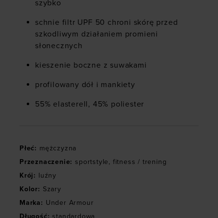
szybko
schnie filtr UPF 50 chroni skórę przed
szkodliwym działaniem promieni
słonecznych
kieszenie boczne z suwakami
profilowany dół i mankiety
55% elasterell, 45% poliester
Płeć
:
mężczyzna
Przeznaczenie
:
sportstyle
,
fitness / trening
Krój
:
luźny
Kolor
:
Szary
Marka
:
Under Armour
Długość
:
standardowa