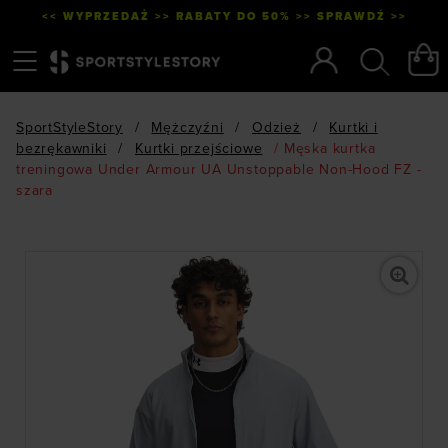
<< WYPRZEDAŻ >> RABATY DO 50% >> SPRAWDŹ >>
Menu
Szukaj
SportStyleStory
/
Mężczyźni
/
Odzież
/
Kurtki i
bezrękawniki
/
Kurtki przejściowe
/
Męska kurtka
treningowa Under Armour UA Unstoppable Non-Hood FZ -
szara