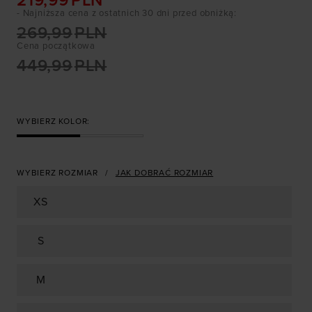
219,99
PLN
- Najniższa cena z ostatnich 30 dni przed obniżką
:
269,99
PLN
Cena początkowa
449,99
PLN
WYBIERZ KOLOR:
WYBIERZ ROZMIAR
JAK DOBRAĆ ROZMIAR
XS
S
M