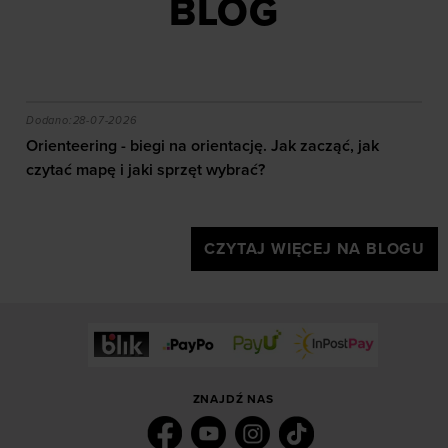
BLOG
akie efekty daje trening?
Orienteering - biegi na orientację. Jak zacząć, jak czy
Dodano:
28-07-2026
Orienteering - biegi na orientację. Jak zacząć, jak
czytać mapę i jaki sprzęt wybrać?
CZYTAJ WIĘCEJ NA BLOGU
ZNAJDŹ NAS