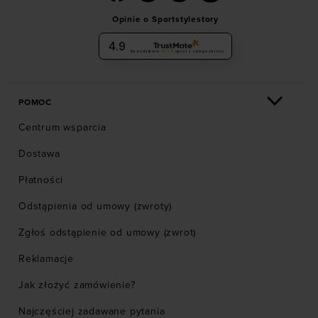
Opinie o Sportstylestory
4.9
Na podstawie
6036
opinii
z całego okresu
POMOC
Centrum wsparcia
Dostawa
Płatności
Odstąpienia od umowy (zwroty)
Zgłoś odstąpienie od umowy (zwrot)
Reklamacje
Jak złożyć zamówienie?
Najczęściej zadawane pytania