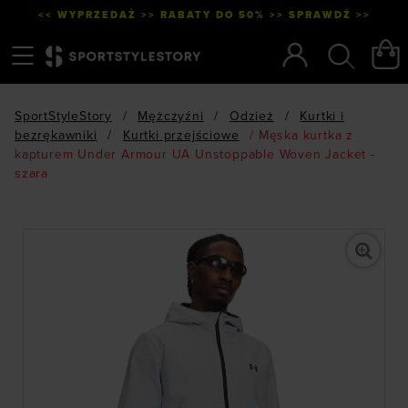
<< WYPRZEDAŻ >> RABATY DO 50% >> SPRAWDŹ >>
Menu
Szukaj
SportStyleStory
/
Mężczyźni
/
Odzież
/
Kurtki i
bezrękawniki
/
Kurtki przejściowe
/
Męska kurtka z
kapturem Under Armour UA Unstoppable Woven Jacket -
szara