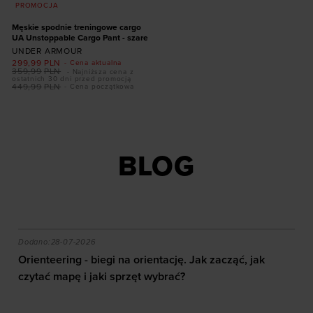
PROMOCJA
Męskie spodnie treningowe cargo
UA Unstoppable Cargo Pant - szare
UNDER ARMOUR
299,99
PLN
- Cena aktualna
359,99
PLN
- Najniższa cena z
ostatnich 30 dni przed promocją
449,99
PLN
- Cena początkowa
Dodaj produkt w
rozmiarze
XS
S
M
L
XL
XXL
3XL
BLOG
akie efekty daje trening?
Orienteering - biegi na orientację. Jak zacząć, jak czy
Dodano:
28-07-2026
Orienteering - biegi na orientację. Jak zacząć, jak
czytać mapę i jaki sprzęt wybrać?