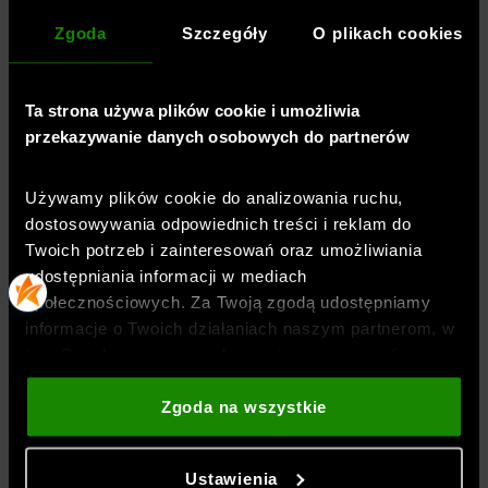
Kolor
:
Szary
Zgoda
Szczegóły
O plikach cookies
Marka
:
Under Armour
Materiał dominujący
:
materiał syntetyczny
Ta strona używa plików cookie i umożliwia
Kolekcja
:
UA Unstoppable
przekazywanie danych osobowych do partnerów
Materiał główny
:
90% poliester,10% elastan
Symbol
:
6014621-014
Używamy plików cookie do analizowania ruchu,
dostosowywania odpowiednich treści i reklam do
TECHNOLOGIE
Twoich potrzeb i zainteresowań oraz umożliwiania
udostępniania informacji w mediach
społecznościowych. Za Twoją zgodą udostępniamy
OPINIE
informacje o Twoich działaniach naszym partnerom, w
tym Google, sieciom społecznościowym oraz firmom
zajmującym się reklamą i analityką internetową. Nasi
partnerzy mogą łączyć te informacje z innymi, które
DOSTAWA
Zgoda na wszystkie
podajesz poza tą stroną internetową, a także z
danymi, które uzyskują w wyniku korzystania przez
Ustawienia
Ciebie z ich usług. Za Twoją zgodą możemy również
ZWROTY I REKLAMACJE