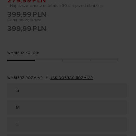
279,99
PLN
- Najniższa cena z ostatnich 30 dni przed obniżką
:
399,99
PLN
Cena początkowa
399,99
PLN
WYBIERZ KOLOR:
WYBIERZ ROZMIAR
JAK DOBRAĆ ROZMIAR
S
M
L