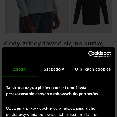
Kiedy zdecydować się na kurtkę
kompatybilną z plecakiem
biegowym?
Dłuższe dystanse wymagają od nas zabrania ze sobą
Zgoda
Szczegóły
O plikach cookies
bagażu. Biegacze w swoim plecaku często
umieszczają dodatkowe ubrania na zmianę, telefon
oraz przekąski, które pozwalają w trakcie wysiłku
Ta strona używa plików cookie i umożliwia
fizycznego uzupełnić poziom protein i węglowodanów
przekazywanie danych osobowych do partnerów
w organizmie. Dlatego producenci odzieży
outdoorowej stworzyli specjalistyczne kurtki do
Używamy plików cookie do analizowania ruchu,
biegania kompatybilne z plecakami, co znacząco
dostosowywania odpowiednich treści i reklam do