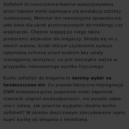
Softshell
to nowoczesna tkanina wykorzystywana
przez topowe marki zajmujące się produkcją odzieży
outdoorowej. Materiał ten rewelacyjnie sprawdza się
jako baza dla ubrań przeznaczonych do trekkingu czy
wspinaczki. Chętnie sięgają po niego także
producenci artykułów dla biegaczy. Składa się on z
dwóch warstw, dzięki którym użytkownik zyskuje
optymalną ochronę przed wiatrem bez utraty
nienagannej wentylacji, co jest niezwykle ważne w
przypadku intensywnego wysiłku fizycznego.
Kurtki softshell do biegania to
świetny wybór na
bezdeszczowe dni
. Co prawda fabryczna impregnacja
DWR stosowana przez popularne marki zapewnia
niewielki stopień wodoodporności, nie poradzi sobie
ona z ulewą. Jak powinna wyglądać idealna kurtka
softshell? W okresie deszczowym zdecydowanie lepiej
kupić
kurtkę do biegania z membraną
.