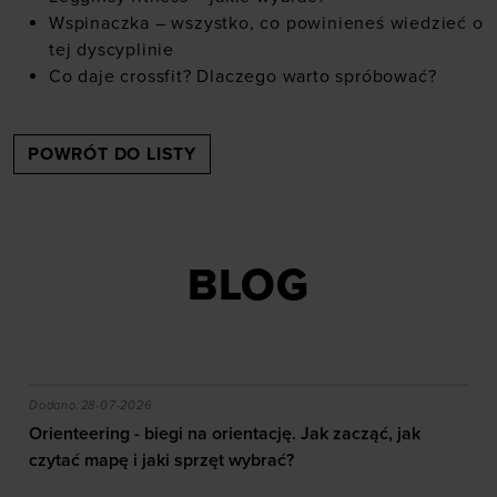
Wspinaczka – wszystko, co powinieneś wiedzieć o
tej dyscyplinie
Co daje crossfit? Dlaczego warto spróbować?
POWRÓT DO LISTY
BLOG
akie efekty daje trening?
Orienteering - biegi na orientację. Jak zacząć, jak czy
Dodano:
28-07-2026
Orienteering - biegi na orientację. Jak zacząć, jak
czytać mapę i jaki sprzęt wybrać?