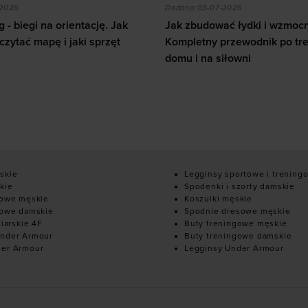
zytać mapę i jaki sprzęt wybrać?
ać łydki i wzmocnić nogi? Kompletny przewodnik po tren
Ile kalorii spala squash i
-2026
Dodano:
02-07-2026
ć łydki i wzmocnić nogi?
przewodnik po treningu w
Ile kalorii spala squash i ja
iłowni
odchudzanie?
10
skie
Legginsy sportowe i trening
kie
Spodenki i szorty damskie
mowe męskie
Koszulki męskie
mowe damskie
Spodnie dresowe męskie
ciarskie 4F
Buty treningowe męskie
nder Armour
Buty treningowe damskie
der Armour
Legginsy Under Armour