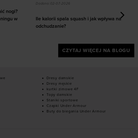
ingu w domu i na siłowni
 jak wpływa na odchudzanie?
[Recenzja] Under Armour UA Explor Trail
C
Dodano:
26-06-2026
D
k wpływa na
C
[Recenzja] Under Armour UA Explor Trail
a
CZYTAJ WIĘCEJ NA BLOGU
owe
Dresy damskie
Dresy męskie
kurtki zimowe 4F
Topy damskie
Staniki sportowe
Czapki Under Armour
Buty do biegania Under Armour