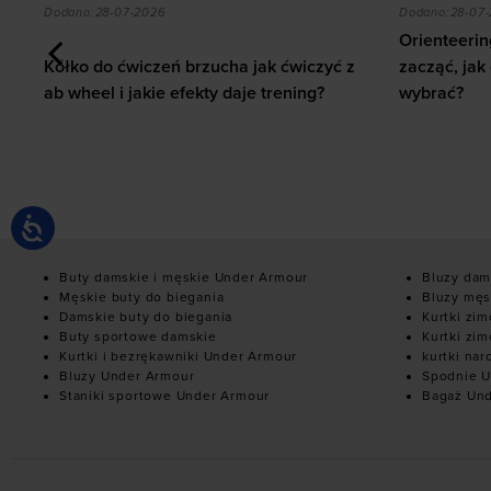
 z ab wheel i jakie efekty daje trening?
Orienteering - biegi na orientację. Jak zacząć, jak c
Jak zbudow
Dodano:
28-07-2026
Dodano:
03-07
Orienteering - biegi na orientację. Jak
Jak zbudowa
zacząć, jak czytać mapę i jaki sprzęt
Kompletny 
wybrać?
domu i na s
Buty damskie i męskie Under Armour
Bluzy dam
Męskie buty do biegania
Bluzy męs
Damskie buty do biegania
Kurtki zi
Buty sportowe damskie
Kurtki zi
Kurtki i bezrękawniki Under Armour
kurtki nar
Bluzy Under Armour
Spodnie U
Staniki sportowe Under Armour
Bagaż Un