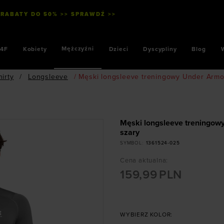
 RABATY DO 50% >> SPRAWDŹ >>
Mężczyźni
4F
Kobiety
Dzieci
Dyscypliny
Blog
hirty
/
Longsleeve
/
Męski longsleeve treningowy Under Armo
Męski longsleeve treningow
szary
SYMBOL
:
1361524-025
Cena aktualna
:
159,99
PLN
WYBIERZ KOLOR: