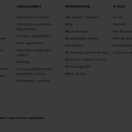
REGULAMINY
PRZEWODNIK
O NAS
Regulamin e-sklepu
Jak dobrać rozmiar?
O nas
Informacja o zmianie
Blog
Kontakt
Regulaminu
Mapa serwisu
Dla Biznes
Polityka prywatności
mowy
Encyklopedia sportu
Adresy skl
Inne regulaminy
Asortyment
Kody Raba
od
Informacja dotycząca
Technologie Under Armour
Zapis do n
sankcji
Aktywnie z Under Armour
Hosting
Technologie 4F
enie?
Zasady publikowania i
weryfikacji opinii
Mapa sklepu
ane
Dostępność cyfrowa
wie i akcesoria sportowe