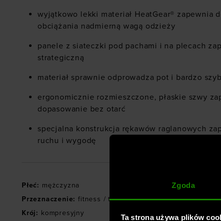
wyjątkowo lekki materiał HeatGear® zapewnia d
obciążania nadmierną wagą odzieży
panele z siateczki pod pachami i na plecach za
strategiczną
materiał sprawnie odprowadza pot i bardzo szy
ergonomicznie rozmieszczone, płaskie szwy z
dopasowanie bez otarć
specjalna konstrukcja rękawów raglanowych za
ruchu i wygodę
Zgoda
Płeć
:
mężczyzna
Przeznaczenie
:
fitness / trening
,
crossfit
Krój
:
kompresyjny
Ta strona używa plików coo