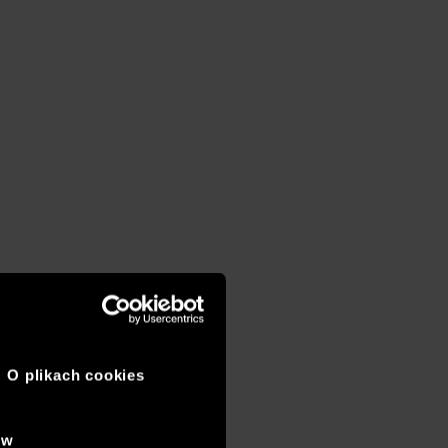
O plikach cookies
ów