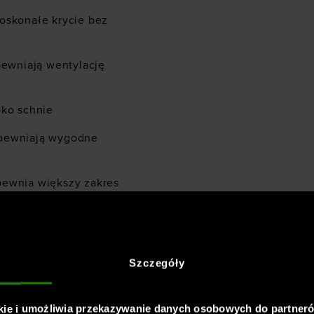
oskonałe krycie bez
pewniają wentylację
bko schnie
apewniają wygodne
pewnia większy zakres
Szczegóły
kie i umożliwia przekazywanie danych osobowych do partner