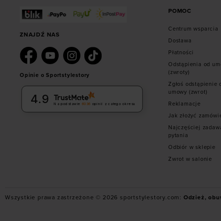
POMOC
Centrum wsparcia
ZNAJDŹ NAS
Dostawa
Płatności
Odstąpienia od u
(zwroty)
Opinie o Sportstylestory
Zgłoś odstąpienie 
umowy (zwrot)
4.9
Reklamacje
Na podstawie
6036
opinii
z całego okresu
Jak złożyć zamówi
Najczęściej zadaw
pytania
Odbiór w sklepie
Zwrot w salonie
Wszystkie prawa zastrzeżone © 2026 sportstylestory.com:
Odzież, obu