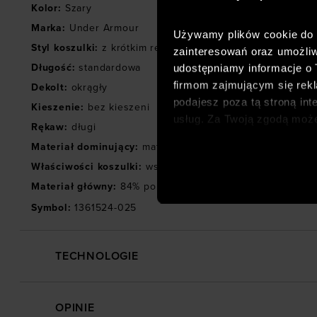
Kolor
:
Szary
Marka
:
Under Armour
Używamy plików cookie do a
Styl koszulki
:
z krótkim rękawem
,
sportowa
zainteresowań oraz umożliw
udostępniamy informacje o
Długość
:
standardowa
firmom zajmującym się rekla
Dekolt
:
okrągły
podajesz poza tą stroną int
Kieszenie
:
bez kieszeni
usług. Za Twoją zgodą moż
Rękaw
:
długi
dopasowanych reklam intern
Materiał dominujący
:
materiał syntetyczny
analitycznych, dopasowywan
Właściwości koszulki
:
wstawki z siateczki
,
kompresyjna
,
p
społecznościowych). Szcze
Materiał główny
:
84% poliester, 16% elastan
Symbol
:
1361524-025
TECHNOLOGIE
OPINIE