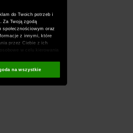
klam do Twoich potrzeb i
h. Za Twoją zgodą
om społecznościowym oraz
formacje z innymi, które
nia przez Ciebie z ich
osobowe w celu kierowania
adzania badań
aszych partnerów (np. sieci
goda na wszystkie
i
oraz sekcji „Szczegóły”