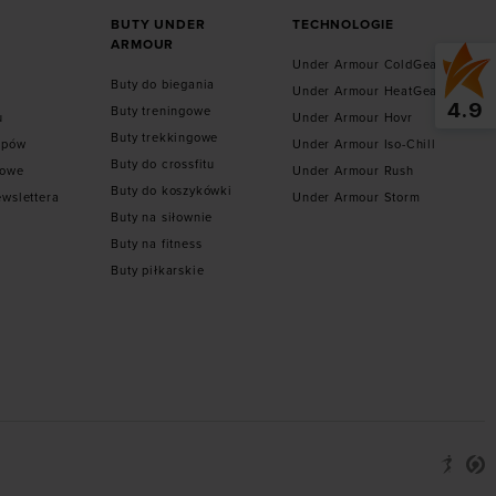
BUTY UNDER
TECHNOLOGIE
ARMOUR
Under Armour ColdGear
Buty do biegania
Under Armour HeatGear
4.9
Buty treningowe
u
Under Armour Hovr
Buty trekkingowe
epów
Under Armour Iso-Chill
Buty do crossfitu
towe
Under Armour Rush
Buty do koszykówki
ewslettera
Under Armour Storm
Buty na siłownie
Buty na fitness
Buty piłkarskie