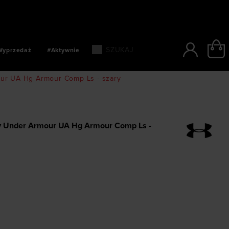
SZYBKIE PŁATNOŚCI: BLIK, PAYPO, PAYU
Wyprzedaż
#Aktywnie
ur UA Hg Armour Comp Ls - szary
y Under Armour UA Hg Armour Comp Ls -