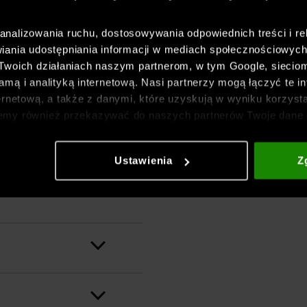
nalizowania ruchu, dostosowywania odpowiednich treści i re
iania udostępniania informacji w mediach społecznościowyc
 Twoich działaniach naszym partnerom, w tym Google, sieci
mą i analityką internetową. Nasi partnerzy mogą łączyć te in
ernetową, a także z danymi, które uzyskują w wyniku korzysta
emy również przekazywać do naszych partnerów Twoje dane 
etowych i usprawniania sposobu ich wyświetlania, przeprow
ia treści oraz udoskonalania rozwiązań oferowanych przez n
Ustawienia
Z
łaskie szwy
gółowe informacje znajdziesz w naszej
Polityce prywatnośc