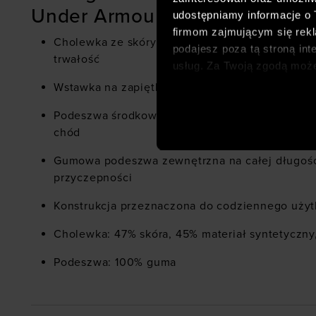
Under Armour UA Flex białe:
udostępniamy informacje o
firmom zajmującym się rekla
Cholewka ze skóry licowej ze skórzanymi powł
podajesz poza tą stroną int
trwałość
usług. Za Twoją zgodą moż
dopasowanych reklam intern
Wstawka na zapiętku ze ściągaczem i wytłacza
analitycznych, dopasowywan
Podeszwa środkowa z pianki EVA zapewniająca 
społecznościowych). Szcze
chód
Gumowa podeszwa zewnętrzna na całej długości
przyczepności
Konstrukcja przeznaczona do codziennego uży
Cholewka: 47% skóra, 45% materiał syntetyczny,
Podeszwa: 100% guma