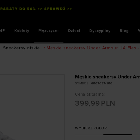
 RABATY DO 50% >> SPRAWDŹ >>
Mężczyźni
4F
Kobiety
Dzieci
Dyscypliny
Blog
Sneakersy niskie
/
Męskie sneakersy Under Armour UA Flex - 
Męskie sneakersy Under Arm
SYMBOL
:
6007037-100
Cena aktualna
:
399,99
PLN
WYBIERZ KOLOR: