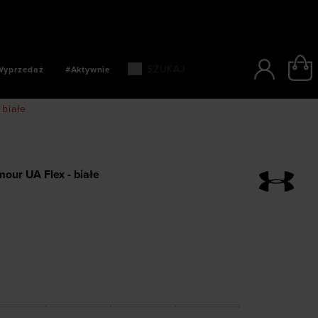
SZYBKIE PŁATNOŚCI: BLIK, PAYPO, PAYU
Wyprzedaż
#Aktywnie
białe
our UA Flex - białe