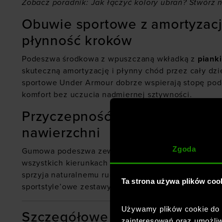
Zobacz poradnik:
Jak łączyć kolory ubrań? Stwórz 
Obuwie sportowe z amortyzac
płynność kroków
Podeszwa środkowa z wpuszczaną wkładką z
piank
skuteczną amortyzację i płynny chód przez cały dzi
sportowe Under Armour dobrze wspierają stopę pod
komfort bez uczucia nadmiernej sztywności.
Przyczepność i trwałość na ka
nawierzchni
Zgoda
Gumowa podeszwa zewnętrzna na całej długości z
wszystkich kierunkach i poprawia odporność na zuży
sprzyja naturalnemu ruchowi stopy, a całość dobrze
Ta strona używa plików coo
sportstyle’owe zestawy.
Używamy plików cookie do a
Szczegółowe cechy produktu 
zainteresowań oraz umożliw