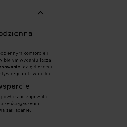
codzienna
odziennym komforcie i
w białym wydaniu łączą
pasowanie
, dzięki czemu
aktywnego dnia w ruchu.
wsparcie
 powłokami zapewnia
u ze ściągaczem i
ia zakładanie,