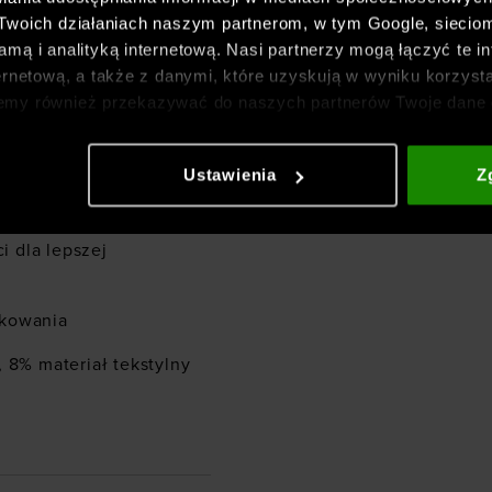
 Twoich działaniach naszym partnerom, w tym Google, sieci
mą i analityką internetową. Nasi partnerzy mogą łączyć te in
okami zwiększającymi
ernetową, a także z danymi, które uzyskują w wyniku korzysta
emy również przekazywać do naszych partnerów Twoje dane 
etowych i usprawniania sposobu ich wyświetlania, przeprow
nym logo
ia treści oraz udoskonalania rozwiązań oferowanych przez n
Ustawienia
Z
amortyzację i płynny
gółowe informacje znajdziesz w naszej
Polityce prywatnośc
 dla lepszej
tkowania
 8% materiał tekstylny