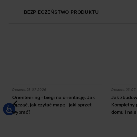
BEZPIECZEŃSTWO PRODUKTU
 z ab wheel i jakie efekty daje trening?
Orienteering - biegi na orientację. Jak zacząć, jak c
Jak zbudow
Dodano:
28-07-2026
Dodano:
03-07
Orienteering - biegi na orientację. Jak
Jak zbudowa
zacząć, jak czytać mapę i jaki sprzęt
Kompletny 
wybrać?
domu i na s