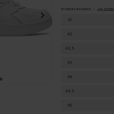
WYBIERZ ROZMIAR
JAK DOBR
>
41
42
42,5
43
44
44,5
45