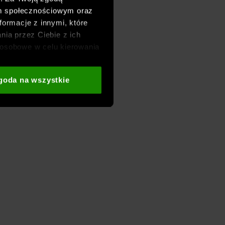
om społecznościowym oraz
formacje z innymi, które
nia przez Ciebie z ich
osobowe w celu kierowania
adzania badań
aszych partnerów (np. sieci
goda na wszystkie
i
oraz sekcji „Szczegóły”