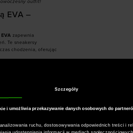
nowoczesny outfit!
ją EVA –
i EVA
zapewnia
eń. Te sneakersy
czas chodzenia, oferując
żdej
Szczegóły
większa przyczepność we
cie. Niska konstrukcja
 wpisuje się w
kie i umożliwia przekazywanie danych osobowych do partner
nalizowania ruchu, dostosowywania odpowiednich treści i re
sneakersy
iania udostępniania informacji w mediach społecznościowyc