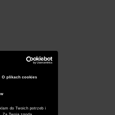
O plikach cookies
ów
klam do Twoich potrzeb i
h. Za Twoją zgodą