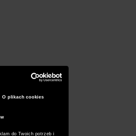
O plikach cookies
ów
klam do Twoich potrzeb i