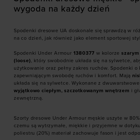
wygoda na każdy dzień
Spodenki dresowe UA doskonale się sprawdzą w ró
na co dzień, jak również jako element sportowej styl
Spodenki Under Armour
1380377
w kolorze
szarym
(loose)
, który swobodnie układa się na sylwetce, 
użytkowanie oraz pełny zakres ruchów. Spodenki o 
zapewniającym swobodę ruchów i komfort. Mają
nis
układa się na sylwetce. Wykonane z dwuwarstwowe
wyjątkowo ciepłym, szczotkowanym wnętrzem
i g
zewnętrzną.
Szorty dresowe Under Armour męskie uszyte w 80
czemu są wytrzymałe, miękkie i przyjemne w dotyku
poliestru (20%) materiał zachowuje fason i jest odp