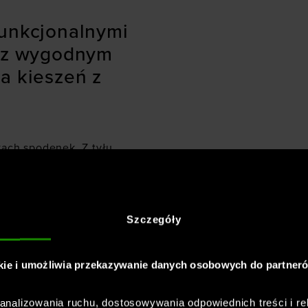
funkcjonalnymi
s z wygodnym
a kieszeń z
ach spodenek. Z tyłu
e umieszczono logo.
i w pasie. Elastyczny
zas aktywności.
Szczegóły
e dla
rt -
kie i umożliwia przekazywanie danych osobowych do partner
nalizowania ruchu, dostosowywania odpowiednich treści i re