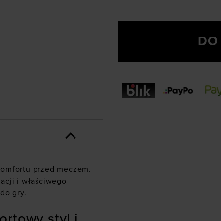
DO
komfortu przed meczem.
acji i właściwego
do gry.
rtowy styl i