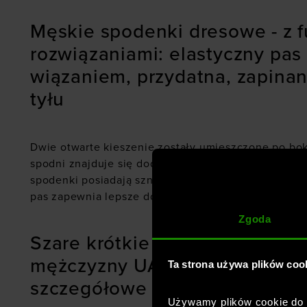
Męskie spodenki dresowe - z 
rozwiązaniami: elastyczny pa
wiązaniem, przydatna, zapinan
tyłu
Dwie otwarte kieszenie zostały umieszczone po bok
spodni znajduje się dodatkowa kieszeń. Na nogawc
spodenki posiadają sznurek do wewnętrznej regulacj
pas zapewnia lepsze dopasowanie do sylwetki podc
Zgoda
Szare krótkie spodenki dresow
mężczyzny UA Icon Fleece Sho
Ta strona używa plików coo
szczegółowe cechy:
Używamy plików cookie do a