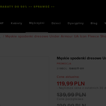
 RABATY DO 50% >> SPRAWDŹ >>
Mężczyźni
4F
Kobiety
Dzieci
Dyscypliny
Blog
e
/
Męskie spodenki dresowe Under Armour UA Icon Fleece Shor
Męskie spodenki dresowe Un
PROMOCJA
SYMBOL
:
1380377-011
Cena aktualna
:
119,99
PLN
- Najniższa cena z ostatnich 30 
139,99
PLN
Cena początkowa
199,99
PLN