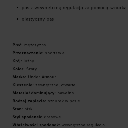
pas z wewnętrzną regulacją za pomocą sznurka
elastyczny pas
Płeć
:
mężczyzna
Przeznaczenie
:
sportstyle
Krój
:
luźny
Kolor
:
Szary
Marka
:
Under Armour
Kieszenie
:
zewnętrzne
,
otwarte
Materiał dominujący
:
bawełna
Rodzaj zapięcia
:
sznurek w pasie
Stan
:
niski
Styl spodenek
:
dresowe
Właściwości spodenek
:
wewnętrzna regulacja