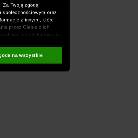
h. Za Twoją zgodą
om społecznościowym oraz
formacje z innymi, które
nia przez Ciebie z ich
osobowe w celu kierowania
adzania badań
aszych partnerów (np. sieci
goda na wszystkie
i
oraz sekcji „Szczegóły”