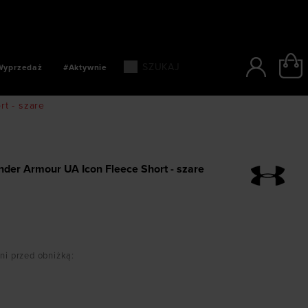
SZYBKIE PŁATNOŚCI: BLIK, PAYPO, PAYU
Wyprzedaż
#Aktywnie
t - szare
der Armour UA Icon Fleece Short - szare
dni przed obniżką
: