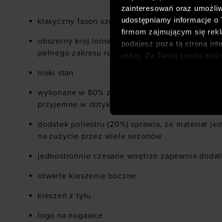
zainteresowań oraz umożliw
udostępniamy informacje o
klasyczny fason szortów sportowych
firmom zajmującym się rekla
obszerny krój loose dla zapewnienia komfortu 
podajesz poza tą stroną int
pełnego zakresu ruchu
usług. Za Twoją zgodą moż
dopasowanych reklam intern
niski stan
analitycznych, dopasowywan
społecznościowych). Szcze
wykonane w 80% z bawełny, dzięki czemu są wy
przyjemne w dotyku
dodatek poliestru (20%) sprawia, że materiał je
na zużycie przez wiele sezonów
jednostronnie czesane wnętrze zapewnia dodat
otwarte kieszenie boczne
kieszeń z tyłu
logo na nogawce