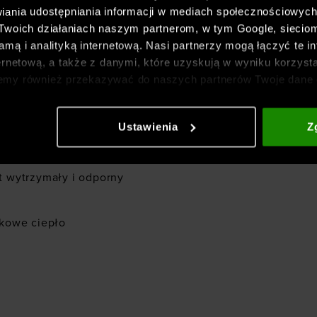
iania udostępniania informacji w mediach społecznościowyc
 Twoich działaniach naszym partnerom, w tym Google, sieci
mą i analityką internetową. Nasi partnerzy mogą łączyć te in
podczas aktywności oraz
ernetową, a także z danymi, które uzyskują w wyniku korzysta
emy również przekazywać do naszych partnerów Twoje dane 
etowych i usprawniania sposobu ich wyświetlania, przeprow
ia treści oraz udoskonalania rozwiązań oferowanych przez n
Ustawienia
Z
gółowe informacje znajdziesz w naszej
Polityce prywatnośc
trzymałe, miękkie i
st wytrzymały i odporny
kowe ciepło