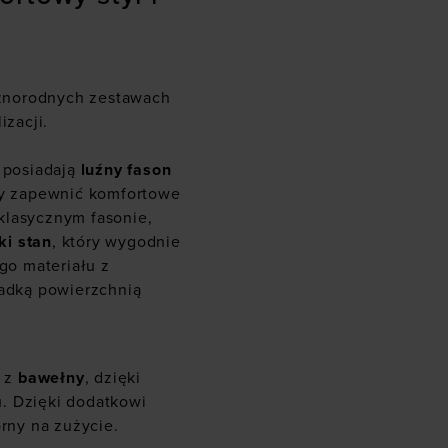
żnorodnych zestawach
izacji.
posiadają
luźny fason
aby zapewnić komfortowe
klasycznym fasonie,
ki stan
, który wygodnie
go materiału z
ładką powierzchnią
% z
bawełny
, dzięki
. Dzięki dodatkowi
orny na zużycie.