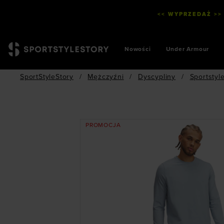
<< WYPRZEDAŻ >>
Nowości
Under Armour
SportStyleStory
/
Mężczyźni
/
Dyscypliny
/
Sportstyl
PROMOCJA