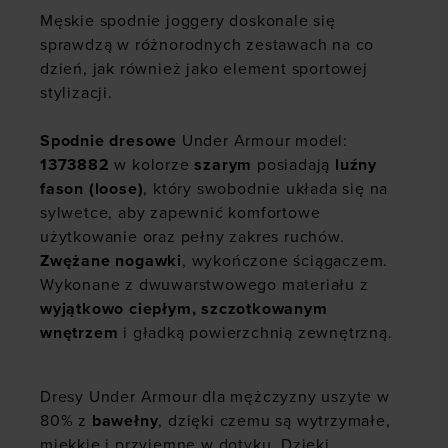
Męskie spodnie joggery doskonale się
sprawdzą w różnorodnych zestawach na co
dzień, jak również jako element sportowej
stylizacji.
Spodnie dresowe
Under Armour model:
1373882
w kolorze
szarym
posiadają
luźny
fason (loose)
, który swobodnie układa się na
sylwetce, aby zapewnić komfortowe
użytkowanie oraz pełny zakres ruchów.
Zwężane nogawki
, wykończone ściągaczem.
Wykonane z dwuwarstwowego materiału z
wyjątkowo ciepłym, szczotkowanym
wnętrzem
i gładką powierzchnią zewnętrzną.
Dresy Under Armour dla mężczyzny uszyte w
80% z
bawełny
, dzięki czemu są wytrzymałe,
miękkie i przyjemne w dotyku. Dzięki