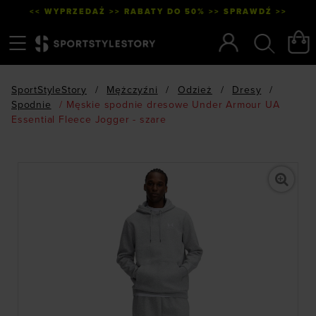
<< WYPRZEDAŻ >> RABATY DO 50% >> SPRAWDŹ >>
Menu
Szukaj
SportStyleStory
/
Mężczyźni
/
Odzież
/
Dresy
/
Spodnie
/
Męskie spodnie dresowe Under Armour UA
Essential Fleece Jogger - szare