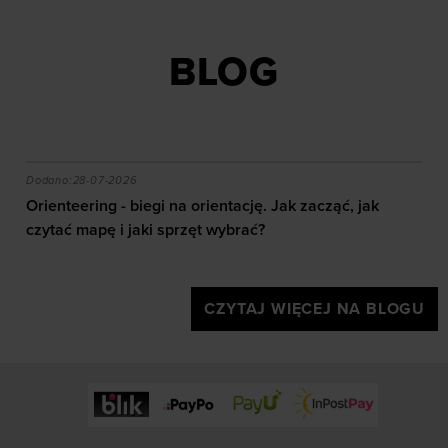
BLOG
akie efekty daje trening?
Orienteering - biegi na orientację. Jak zacząć, jak czy
Dodano:
28-07-2026
Orienteering - biegi na orientację. Jak zacząć, jak
czytać mapę i jaki sprzęt wybrać?
CZYTAJ WIĘCEJ NA BLOGU