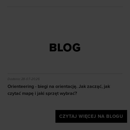
BLOG
akie efekty daje trening?
Orienteering - biegi na orientację. Jak zacząć, jak czy
Dodano:
28-07-2026
Orienteering - biegi na orientację. Jak zacząć, jak
czytać mapę i jaki sprzęt wybrać?
CZYTAJ WIĘCEJ NA BLOGU