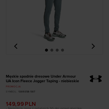
<
>
Męskie spodnie dresowe Under Armour
UA Icon Fleece Jogger Taping - niebieskie
PROMOCJA
SYMBOL
:
1389358-587
149,99
PLN
- Najniższa cena z ostatnich 30 dni przed obniżką
: