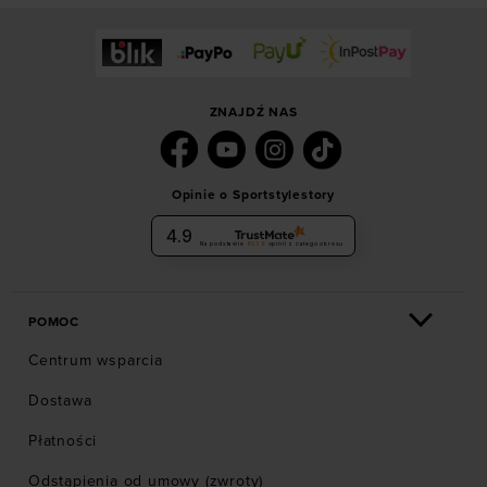
ZNAJDŹ NAS
Opinie o Sportstylestory
4.9
Na podstawie
6036
opinii
z całego okresu
POMOC
Centrum wsparcia
Dostawa
Płatności
Odstąpienia od umowy (zwroty)