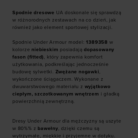
Spodnie dresowe
UA doskonale się sprawdzą
w różnorodnych zestawach na co dzień, jak
również jako element sportowej stylizacji.
Spodnie Under Armour model:
1389358
w
kolorze
niebieskim
posiadają
dopasowany
fason (fitted)
, który zapewnia komfort
użytkowania, podkreślając jednocześnie
budowę sylwetki.
Zwężane nogawki
,
wykończone ściągaczem. Wykonane z
dwuwarstwowego materiału z
wyjątkowo
ciepłym, szczotkowanym wnętrzem
i gładką
powierzchnią zewnętrzną.
Dresy Under Armour dla mężczyzny są uszyte
w 80%% z
bawełny
, dzięki czemu są
wytrzymałe, miękkie i przyjemne w dotyku.