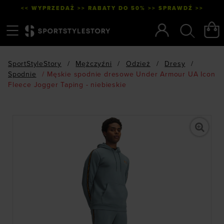
<< WYPRZEDAŻ >> RABATY DO 50% >> SPRAWDŹ >>
Menu
Szukaj
SportStyleStory
/
Mężczyźni
/
Odzież
/
Dresy
/
Spodnie
/
Męskie spodnie dresowe Under Armour UA Icon
Fleece Jogger Taping - niebieskie