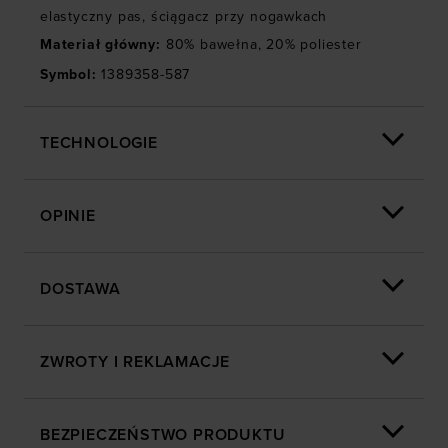
osobowe w celu kierowania dopasowanych reklam
elastyczny pas
,
ściągacz przy nogawkach
internetowych i usprawniania sposobu ich
Materiał główny
:
80% bawełna, 20% poliester
wyświetlania, przeprowadzania badań analitycznych,
Symbol
:
1389358-587
dopasowywania treści oraz udoskonalania rozwiązań
oferowanych przez naszych partnerów (np. sieci
społecznościowych). Szczegółowe informacje
TECHNOLOGIE
znajdziesz w naszej
Polityce prywatności
oraz sekcji
„Szczegóły”
OPINIE
DOSTAWA
ZWROTY I REKLAMACJE
BEZPIECZEŃSTWO PRODUKTU