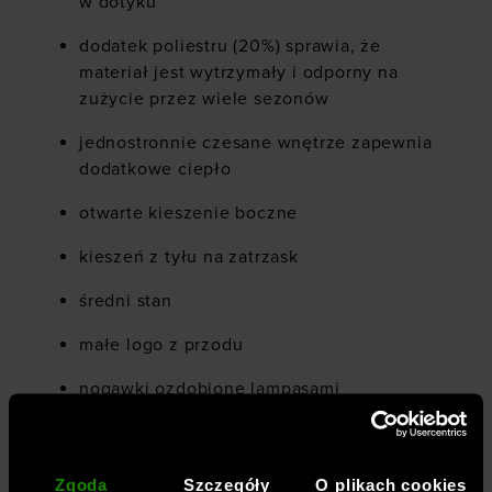
w dotyku
dodatek poliestru (20%) sprawia, że
materiał jest wytrzymały i odporny na
zużycie przez wiele sezonów
jednostronnie czesane wnętrze zapewnia
dodatkowe ciepło
otwarte kieszenie boczne
kieszeń z tyłu na zatrzask
średni stan
małe logo z przodu
nogawki ozdobione lampasami
elastyczny pas z zewnętrzną regulacją za
pomocą sznurka
Zgoda
Szczegóły
O plikach cookies