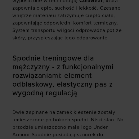
wyposażone w technologię
ColdGear
, która
zapewnia ciepło, suchość i lekkość. Czesane
wnętrze materiału zatrzymuje ciepło ciała,
zapewniając odpowiedni komfort termiczny.
System transportu wilgoci odprowadza pot ze
skóry, przyspieszając jego odparowanie.
Spodnie treningowe dla
mężczyzny - z funkcjonalnymi
rozwiązaniami: element
odblaskowy, elastyczny pas z
wygodną regulacją
Dwie zapinane na zamek kieszenie zostały
umieszczone po bokach spodni.
Niski stan. Na
przodzie umieszczono małe logo Under
Armour Spodnie posiadają sznurek do