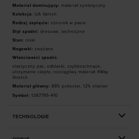
Materiał dominujący
:
materiał syntetyczny
społecznościowych). Szczegółowe informacje
znajdziesz w naszej
Polityce prywatności
oraz sekcji
Kolekcja
:
UA Vanish
„Szczegóły”
Rodzaj zapięcia
:
sznurek w pasie
Styl spodni
:
dresowe
,
techniczne
Stan
:
niski
Nogawki
:
zwężane
Właściwości spodni
:
elastyczny pas
,
odblaski
,
szybkoschnące
,
utrzymanie ciepła
,
rozciągliwy materiał 4Way
Stretch
Materiał główny
:
88% poliester, 12% elastan
Symbol
:
1387795-410
TECHNOLOGIE