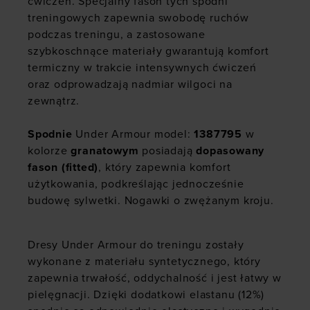
ćwiczeń. Specjalny fason tych spodni
treningowych zapewnia swobodę ruchów
podczas treningu, a zastosowane
szybkoschnące materiały gwarantują komfort
termiczny w trakcie intensywnych ćwiczeń
oraz odprowadzają nadmiar wilgoci na
zewnątrz.
Spodnie
Under Armour model:
1387795
w
kolorze
granatowym
posiadają
dopasowany
fason (fitted)
, który zapewnia komfort
użytkowania, podkreślając jednocześnie
budowę sylwetki. Nogawki o zwężanym kroju.
Dresy Under Armour do treningu zostały
wykonane z materiału syntetycznego, który
zapewnia trwałość, oddychalność i jest łatwy w
pielęgnacji. Dzięki dodatkowi elastanu (12%)