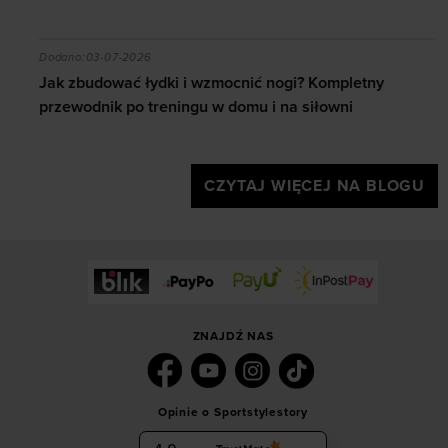
czytać mapę i jaki sprzęt wybrać?
Jak zbudować łydki i wzmocnić nogi? Kompletny przew
Dodano:
03-07-2026
Jak zbudować łydki i wzmocnić nogi? Kompletny
przewodnik po treningu w domu i na siłowni
CZYTAJ WIĘCEJ NA BLOGU
ZNAJDŹ NAS
Opinie o Sportstylestory