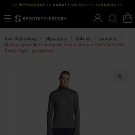
<< WYPRZEDAŻ >> RABATY DO 50% >> SPRAWDŹ >>
Menu
Szukaj
SportStyleStory
/
Mężczyźni
/
Odzież
/
Spodnie
/
Męskie spodnie treningowe Under Armour UA Vanish Cw
Fitted Pant - granatowe