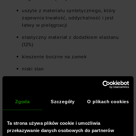
uszyte z materiału syntetycznego, który
zapewnia trwałość, oddychalność i jest
łatwy w pielęgnacji
elastyczny materiał z dodatkiem elastanu
(12%)
kieszenie boczne na zamek
niski stan
małe logo z przodu
pas z zewnętrzną regulacją za pomocą
sznurka
Zgoda
Szczegóły
O plikach cookies
element odblaskowy, poprawiający
widoczność
Ta strona używa plików cookie i umożliwia
przekazywanie danych osobowych do partnerów
elastyczny pas