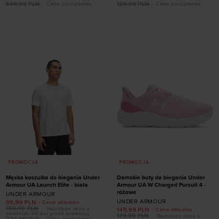
689,99
PLN
129,99
PLN
- Cena początkowa
- Cena początkowa
40
40,5
41
42
Dodaj produkt w
42,5
43
44
44,5
rozmiarze
45,5
45,5
46
47
47,5
XS
S
M
L
XL
PROMOCJA
PROMOCJA
Męska koszulka do biegania Under
Damskie buty do biegania Under
Armour UA Launch Elite - biała
Armour UA W Charged Pursuit 4 -
różowe
UNDER ARMOUR
UNDER ARMOUR
99,99
PLN
- Cena aktualna
159,99
PLN
- Najniższa cena z
149,99
PLN
- Cena aktualna
ostatnich 30 dni przed promocją
179,99
PLN
- Najniższa cena z