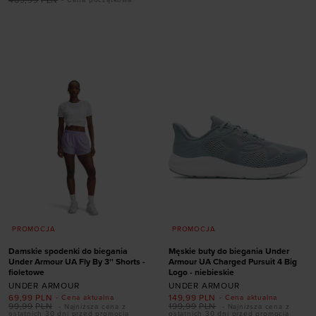
Dodaj produkt w
rozmiarze
rozmiarze
40,5
41
42
42,5
36
36,5
37,5
38
43
44
44,5
45
38,5
39
45,5
46
47
47,5
PROMOCJA
PROMOCJA
Damskie spodenki do biegania
Męskie buty do biegania Under
Under Armour UA Fly By 3'' Shorts -
Armour UA Charged Pursuit 4 Big
fioletowe
Logo - niebieskie
UNDER ARMOUR
UNDER ARMOUR
69,99
PLN
149,99
PLN
- Cena aktualna
- Cena aktualna
99,99
PLN
199,99
PLN
- Najniższa cena z
- Najniższa cena z
ostatnich 30 dni przed promocją
ostatnich 30 dni przed promocją