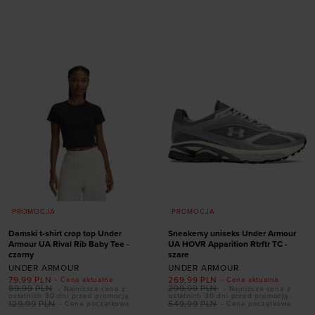
Dodaj produkt w
36
36,5
37,5
38
rozmiarze
38,5
39
40
40,5
S
XXL
41
42
PROMOCJA
PROMOCJA
Damski t-shirt crop top Under
Sneakersy uniseks Under Armour
Armour UA Rival Rib Baby Tee -
UA HOVR Apparition Rtrftr TC -
czarny
szare
UNDER ARMOUR
UNDER ARMOUR
79,99
PLN
269,99
PLN
- Cena aktualna
- Cena aktualna
Dodaj produkt w
89,99
PLN
299,99
PLN
- Najniższa cena z
- Najniższa cena z
ostatnich 30 dni przed promocją
ostatnich 30 dni przed promocją
rozmiarze
129,99
PLN
549,99
PLN
- Cena początkowa
- Cena początkowa