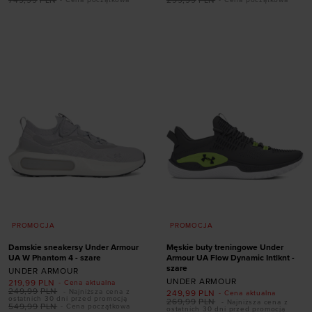
rozmiarze
rozmiarze
41
42
42,5
43
35,5
36
36,5
37,5
44
44,5
45
45,5
38
38,5
39
40
46
47
47,5
40,5
41
42
PROMOCJA
PROMOCJA
Damskie sneakersy Under Armour
Męskie buty treningowe Under
UA W Phantom 4 - szare
Armour UA Flow Dynamic Intlknt -
szare
UNDER ARMOUR
UNDER ARMOUR
219,99
PLN
- Cena aktualna
249,99
PLN
- Najniższa cena z
249,99
PLN
- Cena aktualna
ostatnich 30 dni przed promocją
269,99
PLN
- Najniższa cena z
549,99
PLN
- Cena początkowa
ostatnich 30 dni przed promocją