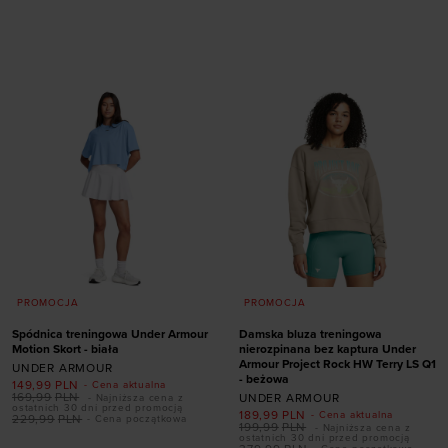
40
40,5
41
42
Dodaj produkt w
42,5
43
44
44,5
rozmiarze
45
45,5
46
47
47,5
50,5
39
41
PROMOCJA
PROMOCJA
Spódnica treningowa Under Armour
Damska bluza treningowa
Motion Skort - biała
nierozpinana bez kaptura Under
Armour Project Rock HW Terry LS Q1
UNDER ARMOUR
- beżowa
149,99
PLN
- Cena aktualna
169,99
PLN
UNDER ARMOUR
- Najniższa cena z
ostatnich 30 dni przed promocją
189,99
PLN
- Cena aktualna
229,99
PLN
- Cena początkowa
199,99
PLN
- Najniższa cena z
ostatnich 30 dni przed promocją