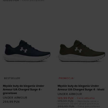
XS (A-C)
XS (D-DD)
129,99
PLN
- Cena początkowa
S (A-C)
S (D-DD)
Dodaj produkt w
M (A-C)
M (D-DD)
rozmiarze
L (A-C)
L (D-DD)
XS
S
M
L
XL
XL (A-C)
XL (D-DD)
BESTSELLER
PROMOCJA
Męskie buty do biegania Under
Męskie buty do biegania Under
Armour UA Charged Surge 4 -
Armour UA Charged Surge 4 - khaki
granatowe
UNDER ARMOUR
UNDER ARMOUR
149,99
PLN
- Cena aktualna
179,99
PLN
- Najniższa cena z
259,99
PLN
Dodaj produkt w
ostatnich 30 dni przed promocją
259,99
PLN
- Cena początkowa