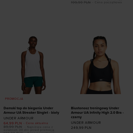
rozmiarze
Dodaj produkt w
199,99
PLN
- Cena początkowa
rozmiarze
40
41
42
42,5
43
44
44,5
45
S
M
L
XL
XXL
45,5
46
47
47,5
3XL
PROMOCJA
Damski top do biegania Under
Biustonosz treningowy Under
Armour UA Streaker Singlet - biały
Armour UA Infinity High 2.0 Bra -
Dodaj produkt w
czarny
UNDER ARMOUR
UNDER ARMOUR
rozmiarze
64,99
PLN
- Cena aktualna
89,99
PLN
- Najniższa cena z
249,99
PLN
ostatnich 30 dni przed promocją