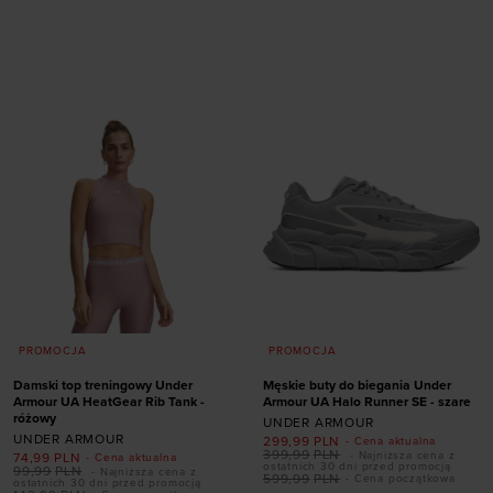
Dodaj produkt w
Dodaj produkt w
rozmiarze
rozmiarze
ONE SIZE
S
M
L
XL
XXL
PROMOCJA
PROMOCJA
Damski top treningowy Under
Męskie buty do biegania Under
Armour UA HeatGear Rib Tank -
Armour UA Halo Runner SE - szare
różowy
UNDER ARMOUR
UNDER ARMOUR
299,99
PLN
- Cena aktualna
399,99
PLN
- Najniższa cena z
74,99
PLN
- Cena aktualna
Dodaj produkt w
ostatnich 30 dni przed promocją
99,99
PLN
- Najniższa cena z
599,99
PLN
- Cena początkowa
ostatnich 30 dni przed promocją