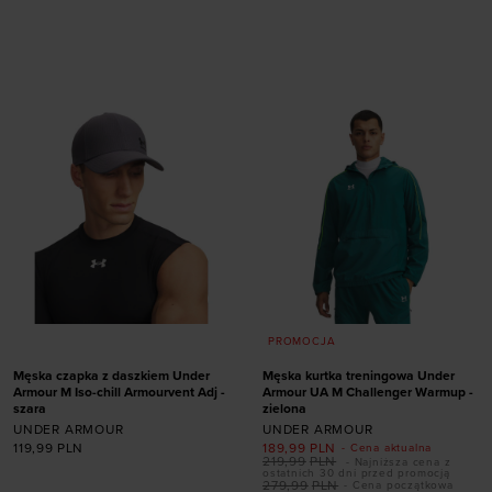
rozmiarze
Dodaj produkt w
rozmiarze
40
41
42,5
44
45
46
48,5
49,5
40
41
42,5
44
50,5
45
50,5
PROMOCJA
Męska czapka z daszkiem Under
Męska kurtka treningowa Under
Armour M Iso-chill Armourvent Adj -
Armour UA M Challenger Warmup -
szara
zielona
UNDER ARMOUR
UNDER ARMOUR
119,99
PLN
189,99
PLN
- Cena aktualna
219,99
PLN
- Najniższa cena z
ostatnich 30 dni przed promocją
279,99
PLN
- Cena początkowa