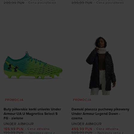
rozmiarze
299,99
PLN
399,99
PLN
- Cena początkowa
- Cena początkowa
Dodaj produkt w
41
42
42,5
43
rozmiarze
44
44,5
45,5
46
32
35
37,5
46,5
47,5
PROMOCJA
PROMOCJA
Buty piłkarskie korki uniseks Under
Damski płaszcz puchowy pikowany
Armour UA U Magnetico Select 5
Under Armour Legend Down -
FG - zielone
czarna
UNDER ARMOUR
UNDER ARMOUR
169,99
PLN
499,99
PLN
- Cena aktualna
- Cena aktualna
Dodaj produkt w
199,99
PLN
599,99
PLN
- Najniższa cena z
- Najniższa cena z