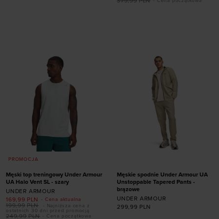
379,99
PLN
- Cena początkowa
Dodaj produkt w
Dodaj produkt w
rozmiarze
rozmiarze
L
XL
M
PROMOCJA
Męski top treningowy Under Armour
Męskie spodnie Under Armour UA
UA Halo Vent SL - szary
Unstoppable Tapered Pants -
brązowe
UNDER ARMOUR
UNDER ARMOUR
169,99
PLN
- Cena aktualna
199,99
PLN
- Najniższa cena z
299,99
PLN
ostatnich 30 dni przed promocją
249,99
PLN
- Cena początkowa