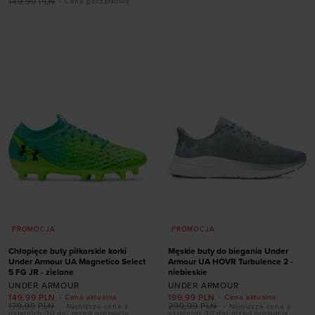
rozmiarze
149,99
PLN
- Cena początkowa
Dodaj produkt w
41
42
42,5
43
rozmiarze
44
44,5
45
45,5
XS
L
XL
46
47
47,5
PROMOCJA
PROMOCJA
Chłopięce buty piłkarskie korki
Męskie buty do biegania Under
Under Armour UA Magnetico Select
Armour UA HOVR Turbulence 2 -
5 FG JR - zielone
niebieskie
UNDER ARMOUR
UNDER ARMOUR
149,99
PLN
199,99
PLN
- Cena aktualna
- Cena aktualna
Dodaj produkt w
179,99
PLN
299,99
PLN
- Najniższa cena z
- Najniższa cena z
ostatnich 30 dni przed promocją
ostatnich 30 dni przed promocją