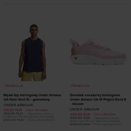
PROMOCJA
PROMOCJA
Męski top treningowy Under Armour
Damskie sneakersy treningowe
UA Halo Vent SL - granatowy
Under Armour UA W Project Rock 8
- różowe
UNDER ARMOUR
UNDER ARMOUR
119,99
PLN
- Cena aktualna
169,99
PLN
- Najniższa cena z
349,99
PLN
- Cena aktualna
Dodaj produkt w
ostatnich 30 dni przed promocją
399,99
PLN
- Najniższa cena z
249,99
PLN
- Cena początkowa
ostatnich 30 dni przed promocją
rozmiarze
699,99
PLN
- Cena początkowa