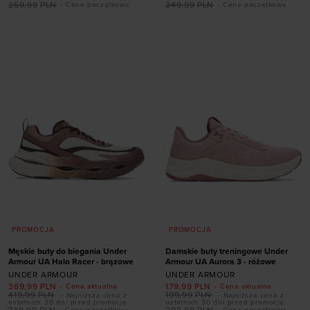
rozmiarze
259,99
PLN
249,99
PLN
- Cena początkowa
- Cena początkowa
Dodaj produkt w
36
36,5
37,5
38
rozmiarze
38,5
39
40
40,5
41
42
S
M
L
PROMOCJA
PROMOCJA
Męskie buty do biegania Under
Damskie buty treningowe Under
Armour UA Halo Racer - brązowe
Armour UA Aurora 3 - różowe
UNDER ARMOUR
UNDER ARMOUR
369,99
PLN
179,99
PLN
- Cena aktualna
- Cena aktualna
419,99
PLN
199,99
PLN
- Najniższa cena z
- Najniższa cena z
Dodaj produkt w
Dodaj produkt w
ostatnich 30 dni przed promocją
ostatnich 30 dni przed promocją
749,99
PLN
299,99
PLN
- Cena początkowa
- Cena początkowa