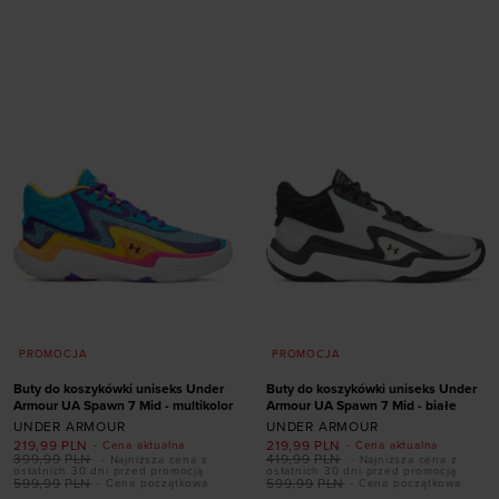
Dodaj produkt w
Dodaj produkt w
rozmiarze
rozmiarze
S
M
L
XL
XXL
XS
S
M
L
XL
PROMOCJA
PROMOCJA
Buty do koszykówki uniseks Under
Buty do koszykówki uniseks Under
Armour UA Spawn 7 Mid - multikolor
Armour UA Spawn 7 Mid - białe
UNDER ARMOUR
UNDER ARMOUR
219,99
PLN
219,99
PLN
- Cena aktualna
- Cena aktualna
399,99
PLN
419,99
PLN
- Najniższa cena z
- Najniższa cena z
Dodaj produkt w
ostatnich 30 dni przed promocją
ostatnich 30 dni przed promocją
599,99
PLN
599,99
PLN
- Cena początkowa
- Cena początkowa