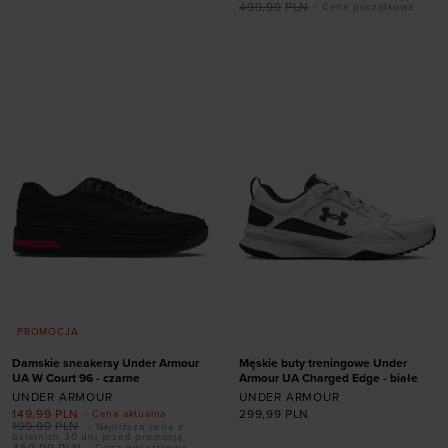
Dodaj produkt w
Dodaj produkt w
499,99
PLN
- Cena początkowa
rozmiarze
rozmiarze
36
37,5
38
38,5
41
44
44,5
45
39
41
42
45,5
46
47
PROMOCJA
Damskie sneakersy Under Armour
Męskie buty treningowe Under
UA W Court 96 - czarne
Armour UA Charged Edge - białe
UNDER ARMOUR
UNDER ARMOUR
149,99
PLN
299,99
PLN
- Cena aktualna
199,99
PLN
- Najniższa cena z
Dodaj produkt w
ostatnich 30 dni przed promocją
469,99
PLN
- Cena początkowa