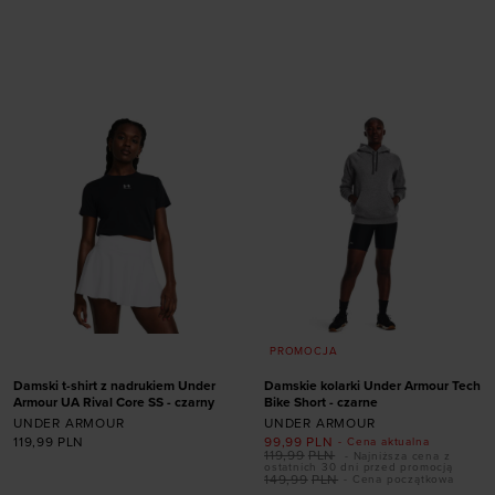
rozmiarze
Dodaj produkt w
rozmiarze
41
42
43
44
44,5
45
45,5
46
44
45,5
46
47
47
47,5
47,5
PROMOCJA
Damski t-shirt z nadrukiem Under
Damskie kolarki Under Armour Tech
Armour UA Rival Core SS - czarny
Bike Short - czarne
UNDER ARMOUR
UNDER ARMOUR
119,99
PLN
99,99
PLN
- Cena aktualna
119,99
PLN
- Najniższa cena z
ostatnich 30 dni przed promocją
149,99
PLN
- Cena początkowa