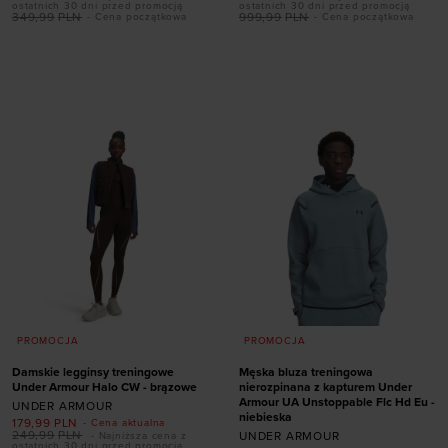
ostatnich 30 dni przed promocją
ostatnich 30 dni przed promocją
rozmiarze
349,99
PLN
999,99
PLN
- Cena początkowa
- Cena początkowa
Dodaj produkt w
41
42
42,5
43
rozmiarze
44
44,5
45
45,5
46
47
47,5
XS
S
M
L
XL
PROMOCJA
PROMOCJA
Damskie legginsy treningowe
Męska bluza treningowa
Under Armour Halo CW - brązowe
nierozpinana z kapturem Under
Armour UA Unstoppable Flc Hd Eu -
UNDER ARMOUR
niebieska
179,99
PLN
- Cena aktualna
249,99
PLN
UNDER ARMOUR
- Najniższa cena z
ostatnich 30 dni przed promocją