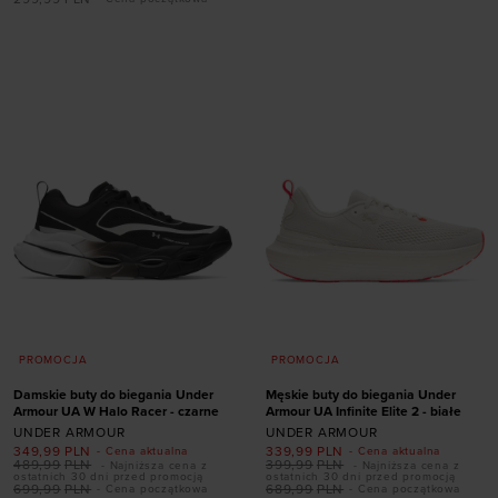
rozmiarze
41
42
42,5
43
36
36,5
37,5
38
44
44,5
45
45,5
42
46
47
PROMOCJA
PROMOCJA
Damskie buty do biegania Under
Męskie buty do biegania Under
Armour UA W Halo Racer - czarne
Armour UA Infinite Elite 2 - białe
UNDER ARMOUR
UNDER ARMOUR
349,99
PLN
339,99
PLN
- Cena aktualna
- Cena aktualna
489,99
PLN
399,99
PLN
- Najniższa cena z
- Najniższa cena z
Dodaj produkt w
Dodaj produkt w
ostatnich 30 dni przed promocją
ostatnich 30 dni przed promocją
699,99
PLN
689,99
PLN
- Cena początkowa
- Cena początkowa