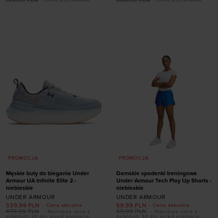
159,99
PLN
689,99
PLN
- Cena początkowa
- Cena początkowa
rozmiarze
Dodaj produkt w
41
42
42,5
43
rozmiarze
44
44,5
45,5
45,5
S
M
46
47
47,5
PROMOCJA
PROMOCJA
Męskie buty do biegania Under
Damskie spodenki treningowe
Armour UA Infinite Elite 2 -
Under Armour Tech Play Up Shorts -
niebieskie
niebieskie
UNDER ARMOUR
UNDER ARMOUR
Dodaj produkt w
339,99
PLN
59,99
PLN
- Cena aktualna
- Cena aktualna
rozmiarze
479,99
PLN
59,99
PLN
- Najniższa cena z
- Najniższa cena z
ostatnich 30 dni przed promocją
ostatnich 30 dni przed promocją