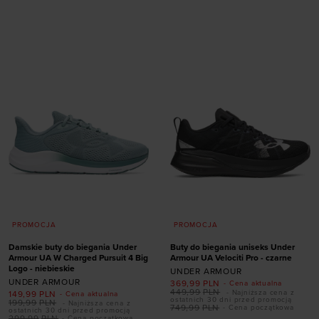
Dodaj produkt w
41
42
42,5
43
rozmiarze
44
44,5
45
45,5
46
47
47,5
XS
S
XL
XXL
PROMOCJA
PROMOCJA
Damskie buty do biegania Under
Buty do biegania uniseks Under
Armour UA W Charged Pursuit 4 Big
Armour UA Velociti Pro - czarne
Logo - niebieskie
UNDER ARMOUR
UNDER ARMOUR
369,99
PLN
- Cena aktualna
449,99
PLN
- Najniższa cena z
149,99
PLN
- Cena aktualna
Dodaj produkt w
ostatnich 30 dni przed promocją
199,99
PLN
- Najniższa cena z
749,99
PLN
- Cena początkowa
ostatnich 30 dni przed promocją
Dodaj produkt w
rozmiarze
299,99
PLN
- Cena początkowa