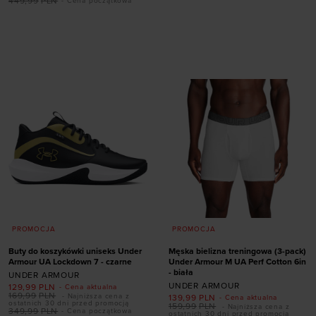
449,99
PLN
- Cena początkowa
rozmiarze
rozmiarze
36
36,5
37,5
38
41
42
42,5
43
38,5
39
40
40,5
44
44,5
45
45,5
41
42
46
47
47,5
PROMOCJA
PROMOCJA
Buty do koszykówki uniseks Under
Męska bielizna treningowa (3-pack)
Armour UA Lockdown 7 - czarne
Under Armour M UA Perf Cotton 6in
- biała
UNDER ARMOUR
UNDER ARMOUR
129,99
PLN
- Cena aktualna
169,99
PLN
- Najniższa cena z
139,99
PLN
- Cena aktualna
Dodaj produkt w
ostatnich 30 dni przed promocją
159,99
PLN
- Najniższa cena z
349,99
PLN
- Cena początkowa
ostatnich 30 dni przed promocją