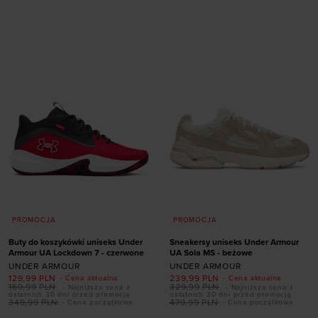
Dodaj produkt w
Dodaj produkt w
rozmiarze
rozmiarze
XS
S
M
L
XL
XS
S
PROMOCJA
PROMOCJA
Buty do koszykówki uniseks Under
Sneakersy uniseks Under Armour
Armour UA Lockdown 7 - czerwone
UA Sola MS - beżowe
UNDER ARMOUR
UNDER ARMOUR
Dodaj produkt w
129,99
PLN
239,99
PLN
- Cena aktualna
- Cena aktualna
169,99
PLN
329,99
PLN
- Najniższa cena z
- Najniższa cena z
rozmiarze
ostatnich 30 dni przed promocją
ostatnich 30 dni przed promocją
349,99
PLN
479,99
PLN
- Cena początkowa
- Cena początkowa