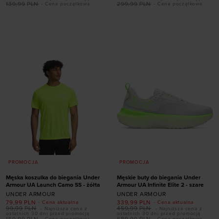
139,99
PLN
299,99
PLN
- Cena początkowa
- Cena początkowa
Dodaj produkt w
Dodaj produkt w
rozmiarze
rozmiarze
XS
XL
42
43
44
PROMOCJA
PROMOCJA
Męska koszulka do biegania Under
Męskie buty do biegania Under
Armour UA Launch Camo SS - żółta
Armour UA Infinite Elite 2 - szare
UNDER ARMOUR
UNDER ARMOUR
79,99
PLN
339,99
PLN
- Cena aktualna
- Cena aktualna
99,99
PLN
459,99
PLN
- Najniższa cena z
- Najniższa cena z
Dodaj produkt w
ostatnich 30 dni przed promocją
ostatnich 30 dni przed promocją