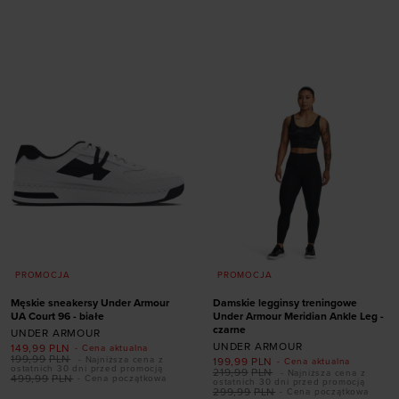
Dodaj produkt w
41
42
42,5
43
rozmiarze
44
44,5
45
45,5
XS
S
M
L
XL
46
47
47,5
PROMOCJA
PROMOCJA
Męskie sneakersy Under Armour
Damskie legginsy treningowe
UA Court 96 - białe
Under Armour Meridian Ankle Leg -
czarne
UNDER ARMOUR
UNDER ARMOUR
149,99
PLN
- Cena aktualna
199,99
PLN
- Najniższa cena z
199,99
PLN
- Cena aktualna
Dodaj produkt w
ostatnich 30 dni przed promocją
219,99
PLN
- Najniższa cena z
499,99
PLN
- Cena początkowa
ostatnich 30 dni przed promocją
rozmiarze
299,99
PLN
- Cena początkowa