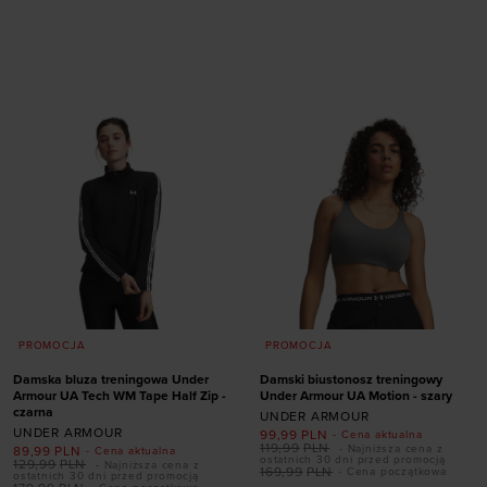
Dodaj produkt w
Dodaj produkt w
rozmiarze
rozmiarze
S
M
L
XL
XXL
S
M
L
XL
XXL
PROMOCJA
PROMOCJA
Damska bluza treningowa Under
Damski biustonosz treningowy
Armour UA Tech WM Tape Half Zip -
Under Armour UA Motion - szary
czarna
UNDER ARMOUR
UNDER ARMOUR
99,99
PLN
- Cena aktualna
119,99
PLN
- Najniższa cena z
89,99
PLN
- Cena aktualna
ostatnich 30 dni przed promocją
129,99
PLN
- Najniższa cena z
169,99
PLN
- Cena początkowa
ostatnich 30 dni przed promocją