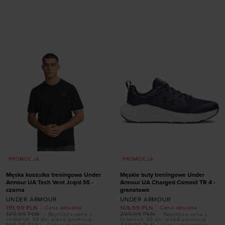
rozmiarze
rozmiarze
36
36,5
37,5
38
41
42
42,5
43
38,5
39
40,5
41
44
44,5
45,5
45,5
42
46
47
47,5
PROMOCJA
PROMOCJA
Męska koszulka treningowa Under
Męskie buty treningowe Under
Armour UA Tech Vent Jcqrd SS -
Armour UA Charged Commit TR 4 -
czarna
granatowe
UNDER ARMOUR
UNDER ARMOUR
119,99
PLN
169,99
PLN
- Cena aktualna
- Cena aktualna
Dodaj produkt w
129,99
PLN
239,99
PLN
- Najniższa cena z
- Najniższa cena z
ostatnich 30 dni przed promocją
ostatnich 30 dni przed promocją
169,99
PLN
349,99
PLN
- Cena początkowa
- Cena początkowa