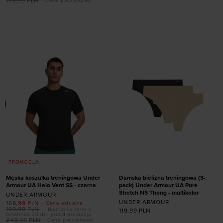
179,99
PLN
- Cena początkowa
Dodaj produkt w
Dodaj produkt w
rozmiarze
rozmiarze
XS
S
M
L
XL
XS
S
M
L
XL
PROMOCJA
Męska koszulka treningowa Under
Damska bielizna treningowa (3-
Armour UA Halo Vent SS - czarna
pack) Under Armour UA Pure
Stretch NS Thong - multikolor
UNDER ARMOUR
UNDER ARMOUR
169,99
PLN
- Cena aktualna
199,99
PLN
- Najniższa cena z
119,99
PLN
ostatnich 30 dni przed promocją
249,99
PLN
- Cena początkowa