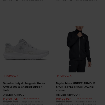
rozmiarze
Dodaj produkt w
41
42
42,5
43
rozmiarze
44
44,5
45
45,5
S
46
47
47,5
PROMOCJA
PROMOCJA
Damskie buty do biegania Under
Męska bluza UNDER ARMOUR
Armour UA W Charged Surge 4 -
SPORTSTYLE TRICOT JACKET -
białe
czarna
UNDER ARMOUR
UNDER ARMOUR
149,99
PLN
169,99
PLN
- Cena aktualna
- Cena aktualna
Dodaj produkt w
179,99
PLN
199,99
PLN
- Najniższa cena z
- Najniższa cena z
ostatnich 30 dni przed promocją
ostatnich 30 dni przed promocją