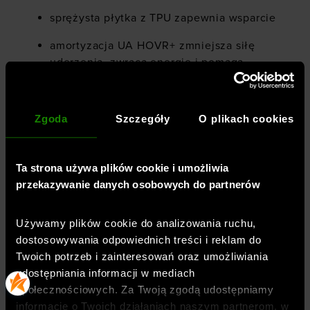
sprężysta płytka z TPU zapewnia wsparcie
amortyzacja UA HOVR+ zmniejsza siłę
uderzenia, zwraca energię i pomaga
poruszać się do przodu
specjalna konstrukcja podeszwy środkowej
Zgoda
Szczegóły
O plikach cookies
zapewnia wsparcie i prowadzi krok
wytrzymała gumowa podeszwa zewnętrzna
zapewnia trakcję i odbicie tam, gdzie jest
Ta strona używa plików cookie i umożliwia
to potrzebne
przekazywanie danych osobowych do partnerów
drop: 5 mm
Używamy plików cookie do analizowania ruchu,
waga: 343 g
dostosowywania odpowiednich treści i reklam do
Twoich potrzeb i zainteresowań oraz umożliwiania
cholewka: 59% materiał syntetyczny, 41%
udostępniania informacji w mediach
materiał tekstylny
społecznościowych. Za Twoją zgodą udostępniamy
informacje o Twoich działaniach naszym partnerom, w