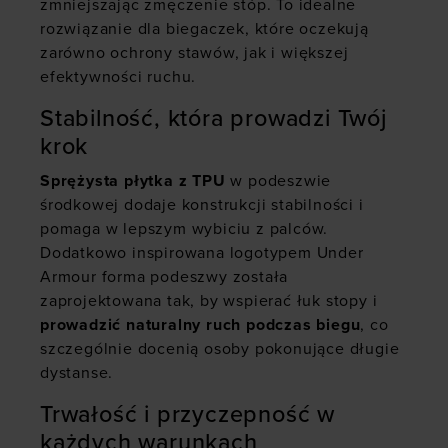
zmniejszając zmęczenie stóp. To idealne
rozwiązanie dla biegaczek, które oczekują
zarówno ochrony stawów, jak i większej
efektywności ruchu.
Stabilność, która prowadzi Twój
krok
Sprężysta płytka z TPU
w podeszwie
środkowej dodaje konstrukcji stabilności i
pomaga w lepszym wybiciu z palców.
Dodatkowo inspirowana logotypem Under
Armour forma podeszwy została
zaprojektowana tak, by wspierać łuk stopy i
prowadzić naturalny ruch podczas biegu
, co
szczególnie docenią osoby pokonujące długie
dystanse.
Trwałość i przyczepność w
każdych warunkach