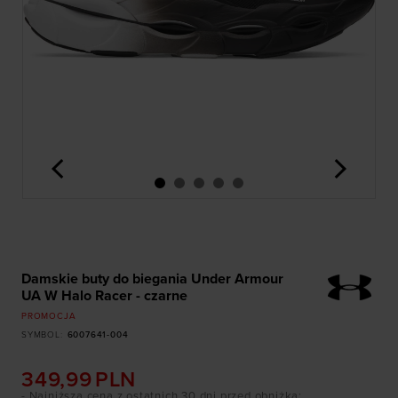
<
>
Damskie buty do biegania Under Armour
UA W Halo Racer - czarne
PROMOCJA
SYMBOL
:
6007641-004
349,99
PLN
- Najniższa cena z ostatnich 30 dni przed obniżką
: