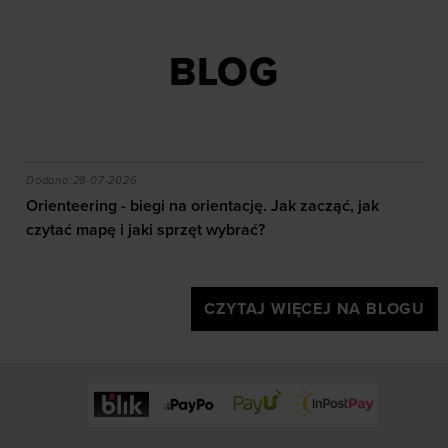
BLOG
akie efekty daje trening?
Orienteering - biegi na orientację. Jak zacząć, jak czy
Dodano:
28-07-2026
Orienteering - biegi na orientację. Jak zacząć, jak
czytać mapę i jaki sprzęt wybrać?
CZYTAJ WIĘCEJ NA BLOGU