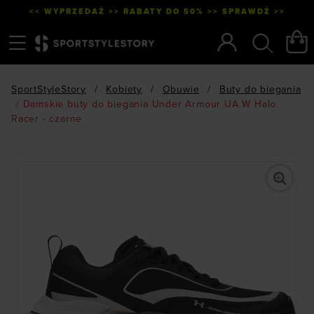
<< WYPRZEDAŻ >> RABATY DO 50% >> SPRAWDŹ >>
Menu
Szukaj
SportStyleStory
/
Kobiety
/
Obuwie
/
Buty do biegania
/
Damskie buty do biegania Under Armour UA W Halo
Racer - czarne