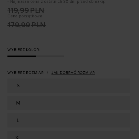
- Najniższa cena z ostatnich 30 dni przed obniżką
:
119,99
PLN
Cena początkowa
179,99
PLN
WYBIERZ KOLOR:
WYBIERZ ROZMIAR
JAK DOBRAĆ ROZMIAR
S
M
L
XL