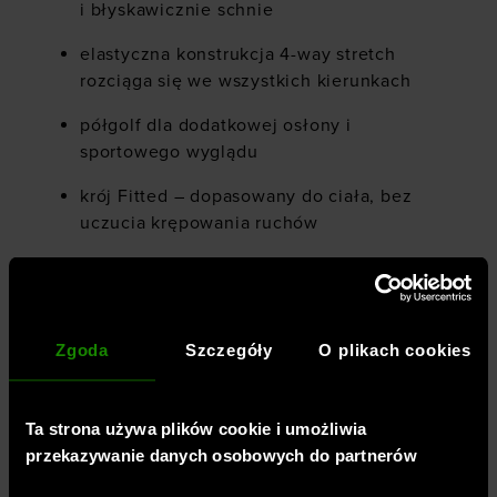
i błyskawicznie schnie
elastyczna konstrukcja 4-way stretch
rozciąga się we wszystkich kierunkach
półgolf dla dodatkowej osłony i
sportowego wyglądu
krój Fitted – dopasowany do ciała, bez
uczucia krępowania ruchów
materiał główny: 80% poliester, 20%
elastoester
dodatkowy komponent: 100% poliester z
Zgoda
Szczegóły
O plikach cookies
recyklingu
Ta strona używa plików cookie i umożliwia
przekazywanie danych osobowych do partnerów
Płeć
:
mężczyzna
Przeznaczenie
:
fitness / trening
,
crossfit