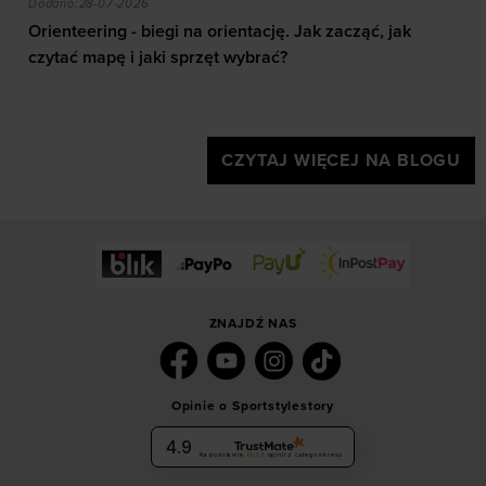
Dodano:
28-07-2026
Orienteering - biegi na orientację. Jak zacząć, jak
czytać mapę i jaki sprzęt wybrać?
CZYTAJ WIĘCEJ NA BLOGU
ZNAJDŹ NAS
Opinie o Sportstylestory
4.9
Na podstawie
6036
opinii
z całego okresu