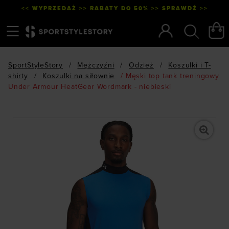
<< WYPRZEDAŻ >> RABATY DO 50% >> SPRAWDŹ >>
Menu
Szukaj
SportStyleStory
/
Mężczyźni
/
Odzież
/
Koszulki i T-
shirty
/
Koszulki na siłownie
/
Męski top tank treningowy
Under Armour HeatGear Wordmark - niebieski