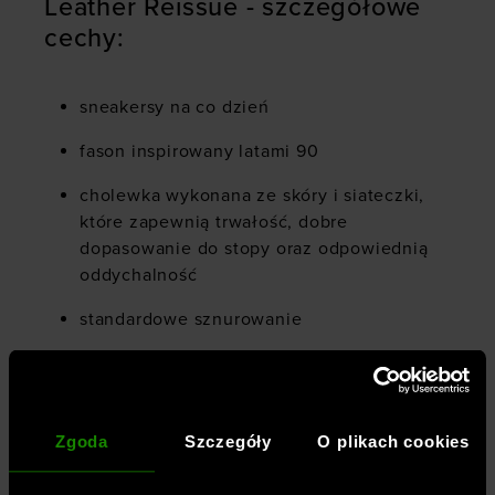
Leather Reissue - szczegółowe
cechy:
sneakersy na co dzień
fason inspirowany latami 90
cholewka wykonana ze skóry i siateczki,
które zapewnią trwałość, dobre
dopasowanie do stopy oraz odpowiednią
oddychalność
standardowe sznurowanie
wyściełany język i kołnierz dla większego
komfortu i stabilizacji
cholewka z syntetycznymi nakładkami z
Zgoda
Szczegóły
O plikach cookies
TPU