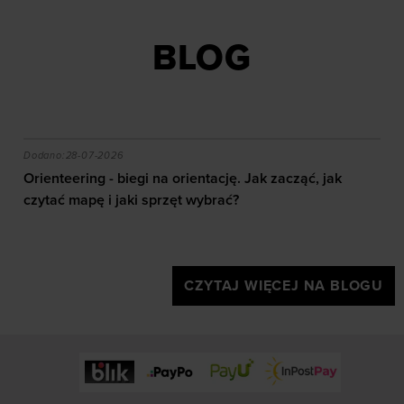
BLOG
akie efekty daje trening?
Orienteering - biegi na orientację. Jak zacząć, jak czy
Dodano:
28-07-2026
Orienteering - biegi na orientację. Jak zacząć, jak
czytać mapę i jaki sprzęt wybrać?
CZYTAJ WIĘCEJ NA BLOGU