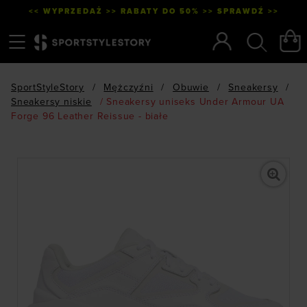
<< WYPRZEDAŻ >> RABATY DO 50% >> SPRAWDŹ >>
Menu
Szukaj
SportStyleStory
/
Mężczyźni
/
Obuwie
/
Sneakersy
/
Sneakersy niskie
/
Sneakersy uniseks Under Armour UA
Forge 96 Leather Reissue - białe