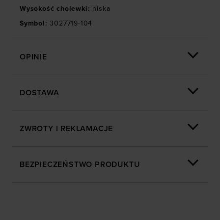
wyświetlania, przeprowadzania badań analitycznych,
Wysokość cholewki
:
niska
dopasowywania treści oraz udoskonalania rozwiązań
Symbol
:
3027719-104
oferowanych przez naszych partnerów (np. sieci
społecznościowych). Szczegółowe informacje
znajdziesz w naszej
Polityce prywatności
oraz sekcji
OPINIE
„Szczegóły”
DOSTAWA
ZWROTY I REKLAMACJE
BEZPIECZEŃSTWO PRODUKTU