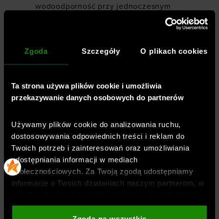
wodoodporność przy jednoczesnym
zachowaniu oddychalności
mankiety wykończone lamówką
Zgoda
Szczegóły
O plikach cookies
boczne kieszenie na zamek
jednokierunkowy zamek główny
Ta strona używa plików cookie i umożliwia
dół z elastyczną lamówką
przekazywanie danych osobowych do partnerów
Używamy plików cookie do analizowania ruchu,
dostosowywania odpowiednich treści i reklam do
Płeć
:
kobieta
Twoich potrzeb i zainteresowań oraz umożliwiania
Przeznaczenie
:
sportstyle
,
fitness / trening
udostępniania informacji w mediach
Krój
:
luźny
społecznościowych. Za Twoją zgodą udostępniamy
Kolor
:
Biały
informacje o Twoich działaniach naszym partnerom, w
tym Google, sieciom społecznościowym oraz firmom
Marka
:
Under Armour
zajmującym się reklamą i analityką internetową. Nasi
Długość
:
krótka
partnerzy mogą łączyć te informacje z innymi, które
Zgoda na wszystkie