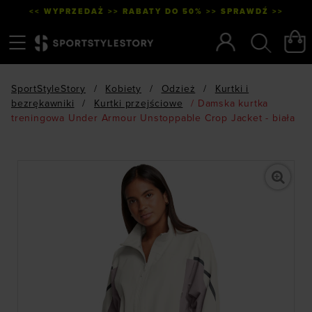
<< WYPRZEDAŻ >> RABATY DO 50% >> SPRAWDŹ >>
Menu
Szukaj
SportStyleStory
/
Kobiety
/
Odzież
/
Kurtki i
bezrękawniki
/
Kurtki przejściowe
/
Damska kurtka
treningowa Under Armour Unstoppable Crop Jacket - biała