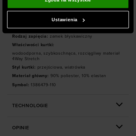
Kieszenie
:
zewnętrzne
,
na zamek
podajesz poza tą stroną internetową, a także z
Materiał dominujący
:
materiał syntetyczny
danymi, które uzyskują w wyniku korzystania przez
Kolekcja
:
UA Unstoppable
Ustawienia
Ciebie z ich usług. Za Twoją zgodą możemy również
Kaptur
:
bez kaptura
przekazywać do naszych partnerów Twoje dane
osobowe w celu kierowania dopasowanych reklam
Rodzaj zapięcia
:
zamek błyskawiczny
internetowych i usprawniania sposobu ich
Właściwości kurtki
:
wyświetlania, przeprowadzania badań analitycznych,
wodoodporna
,
szybkoschnąca
,
rozciągliwy materiał
dopasowywania treści oraz udoskonalania rozwiązań
4Way Stretch
oferowanych przez naszych partnerów (np. sieci
Styl kurtki
:
przejściowa
,
wiatrówka
społecznościowych). Szczegółowe informacje
Materiał główny
:
90% poliester, 10% elastan
znajdziesz w naszej
Polityce prywatności
oraz sekcji
Symbol
:
1386479-110
„Szczegóły”
TECHNOLOGIE
OPINIE