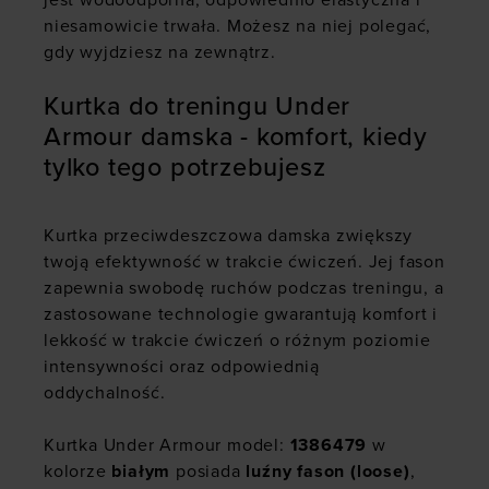
jest wodoodporna, odpowiednio elastyczna i
niesamowicie trwała. Możesz na niej polegać,
gdy wyjdziesz na zewnątrz.
Kurtka do treningu Under
Armour damska - komfort, kiedy
tylko tego potrzebujesz
Kurtka przeciwdeszczowa damska zwiększy
twoją efektywność w trakcie ćwiczeń. Jej fason
zapewnia swobodę ruchów podczas treningu, a
zastosowane technologie gwarantują komfort i
lekkość w trakcie ćwiczeń o różnym poziomie
intensywności oraz odpowiednią
oddychalność.
Kurtka Under Armour model:
1386479
w
kolorze
białym
posiada
luźny fason (loose)
,