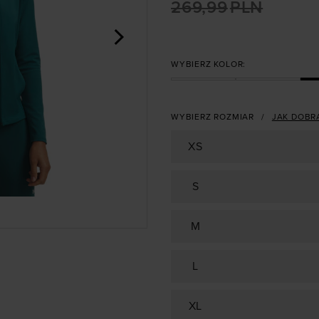
269,99
PLN
>
WYBIERZ KOLOR:
WYBIERZ ROZMIAR
JAK DOBR
XS
S
M
L
XL