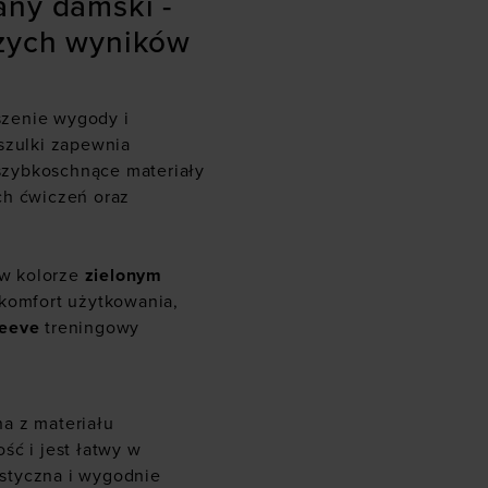
any damski -
szych wyników
szenie wygody i
szulki zapewnia
szybkoschnące materiały
ch ćwiczeń oraz
w kolorze
zielonym
 komfort użytkowania,
leeve
treningowy
a z materiału
ść i jest łatwy w
lastyczna i wygodnie