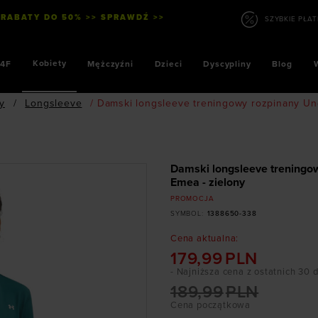
 RABATY DO 50% >> SPRAWDŹ >>
Kobiety
4F
Mężczyźni
Dzieci
Dyscypliny
Blog
ty
/
Longsleeve
/
Damski longsleeve treningowy rozpinany Un
Damski longsleeve treningo
Emea - zielony
PROMOCJA
SYMBOL
:
1388650-338
Cena aktualna
:
179,99
PLN
- Najniższa cena z ostatnich 30 
189,99
PLN
Cena początkowa