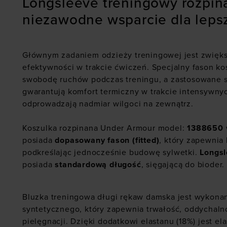
Longsleeve treningowy rozpin
niezawodne wsparcie dla lep
Głównym zadaniem odzieży treningowej jest zwięk
efektywności w trakcie ćwiczeń. Specjalny fason ko
swobodę ruchów podczas treningu, a zastosowane 
gwarantują komfort termiczny w trakcie intensywny
odprowadzają nadmiar wilgoci na zewnątrz.
Koszulka rozpinana Under Armour model:
1388650
posiada
dopasowany fason (fitted)
, który zapewnia
podkreślając jednocześnie budowę sylwetki.
Longs
posiada
standardową długość
, sięgającą do bioder.
Bluzka treningowa długi rękaw damska jest wykonan
syntetycznego, który zapewnia trwałość, oddychalno
pielęgnacji. Dzięki dodatkowi elastanu (18%) jest e