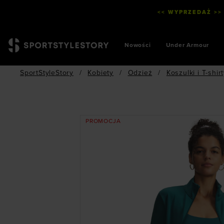
<< WYPRZEDAŻ >>
Nowości
Under Armour
SportStyleStory
/
Kobiety
/
Odzież
/
Koszulki i T-shir
PROMOCJA