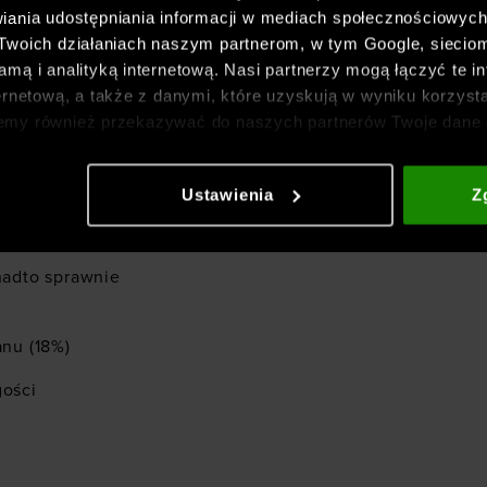
Emea -
iania udostępniania informacji w mediach społecznościowyc
 Twoich działaniach naszym partnerom, w tym Google, sieci
mą i analityką internetową. Nasi partnerzy mogą łączyć te in
ernetową, a także z danymi, które uzyskują w wyniku korzysta
o sylwetki
emy również przekazywać do naszych partnerów Twoje dane 
etowych i usprawniania sposobu ich wyświetlania, przeprow
ia treści oraz udoskonalania rozwiązań oferowanych przez n
Ustawienia
Z
gółowe informacje znajdziesz w naszej
Polityce prywatnośc
ewnia trwałość,
onadto sprawnie
anu (18%)
gości