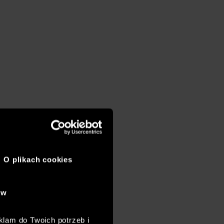
O plikach cookies
ów
klam do Twoich potrzeb i