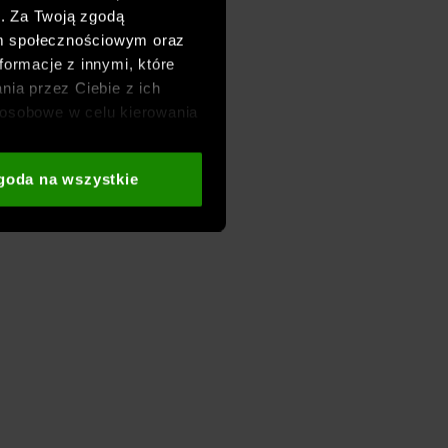
h. Za Twoją zgodą
om społecznościowym oraz
formacje z innymi, które
nia przez Ciebie z ich
osobowe w celu kierowania
adzania badań
aszych partnerów (np. sieci
goda na wszystkie
i
oraz sekcji „Szczegóły”