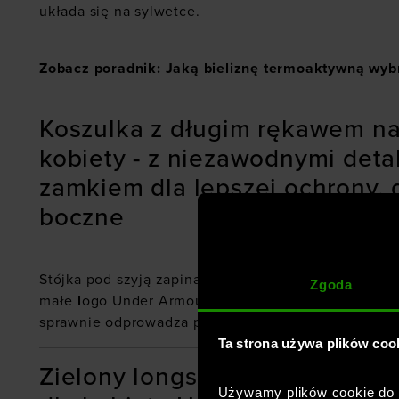
układa się na sylwetce.
Zobacz poradnik: Jaką bieliznę termoaktywną wyb
Koszulka z długim rękawem na
kobiety - z niezawodnymi detal
zamkiem dla lepszej ochrony, 
boczne
Stójka pod szyją zapinana na zamek pełnej długości
Zgoda
małe
l
ogo Under Armour z przodu. Dwie otwarte boc
sprawnie odprowadza pot i szybko schnie.
Ta strona używa plików coo
Zielony longsleeve rozpinany
Używamy plików cookie do a