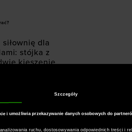
rać?
 siłownię dla
ami: stójka z
dwie kieszenie
. Koszulka posiada także
Szczegóły
zne kieszenie. Materiał
kie i umożliwia przekazywanie danych osobowych do partner
 Under Armour
nalizowania ruchu, dostosowywania odpowiednich treści i re