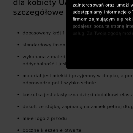
dla kobiety UA Motion Jacket 
zainteresowań oraz umożliw
szczegółowe cechy:
udostępniamy informacje o
firmom zajmującym się rekla
podajesz poza tą stroną int
dopasowany krój fitted, który dobrze przylega d
usług. Za Twoją zgodą moż
dopasowanych reklam intern
standardowy fason o długości do bioder
analitycznych, dopasowywan
społecznościowych). Szcze
wykonana z materiału syntetycznego, który zap
oddychalność i jest łatwy w pielęgnacji
materiał jest miękki i przyjemny w dotyku, a p
odprowadza pot i szybko schnie
koszulka jest elastyczna dzięki dodatkowi elast
dekolt ze stójką, zapinaną na zamek pełnej dłu
małe logo z przodu
boczne kieszenie otwarte