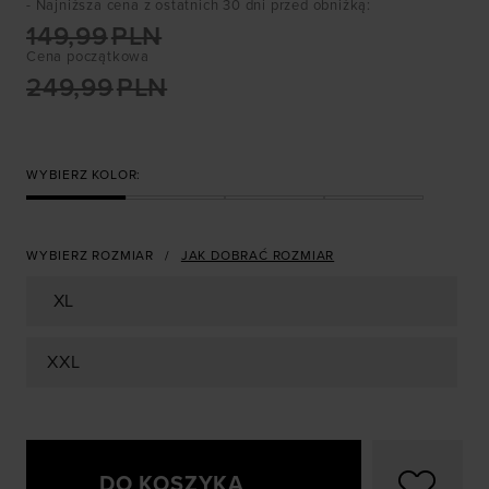
- Najniższa cena z ostatnich 30 dni przed obniżką
:
149,99
PLN
Cena początkowa
249,99
PLN
WYBIERZ KOLOR:
WYBIERZ ROZMIAR
JAK DOBRAĆ ROZMIAR
XL
XXL
DO KOSZYKA