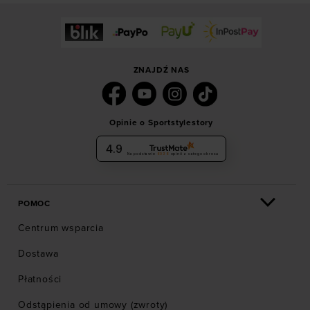
ZNAJDŹ NAS
Opinie o Sportstylestory
4.9
Na podstawie
6036
opinii
z całego okresu
POMOC
Centrum wsparcia
Dostawa
Płatności
Odstąpienia od umowy (zwroty)