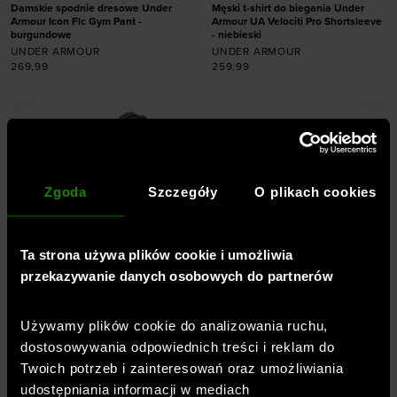
Damskie spodnie dresowe Under
Męski t-shirt do biegania Under
Armour Icon Flc Gym Pant -
Armour UA Velociti Pro Shortsleeve
burgundowe
- niebieski
UNDER ARMOUR
UNDER ARMOUR
269,99
259,99
Dodaj produkt w
Dodaj produkt w
rozmiarze
rozmiarze
XS
S
M
L
XL
S
M
L
XL
XXL
Zgoda
Szczegóły
O plikach cookies
Ta strona używa plików cookie i umożliwia
przekazywanie danych osobowych do partnerów
Profesjonalna odzież, buty,
akcesoria -
Sklep sportowy
Używamy plików cookie do analizowania ruchu,
SportStyleStory
dostosowywania odpowiednich treści i reklam do
Twoich potrzeb i zainteresowań oraz umożliwiania
Jesteśmy częścią spółki
OTCF
– właściciela
udostępniania informacji w mediach