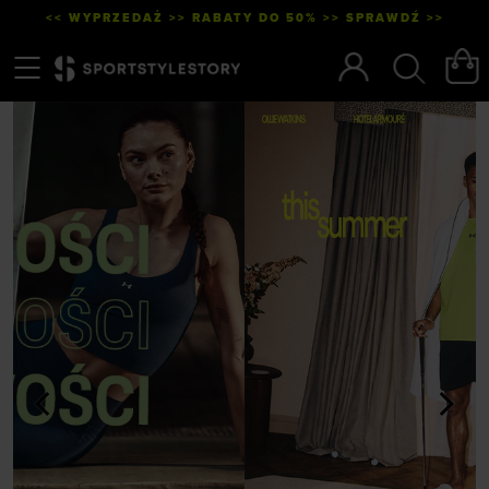
<< WYPRZEDAŻ >> RABATY DO 50% >> SPRAWDŹ >>
Menu
Szukaj
<
>