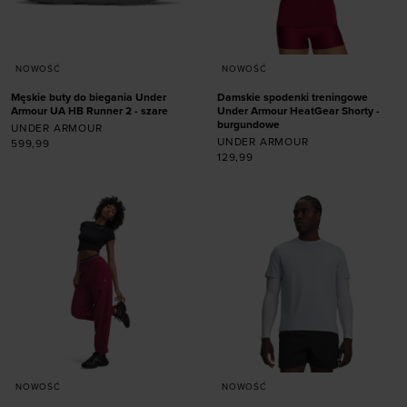
NOWOŚĆ
NOWOŚĆ
Męskie buty do biegania Under
Damskie spodenki treningowe
Armour UA HB Runner 2 - szare
Under Armour HeatGear Shorty -
burgundowe
UNDER ARMOUR
UNDER ARMOUR
599,99
129,99
Dodaj produkt w
rozmiarze
Dodaj produkt w
41
42
42,5
43
rozmiarze
44
44,5
45
45,5
46
47
47,5
XS
S
M
L
XL
NOWOŚĆ
NOWOŚĆ