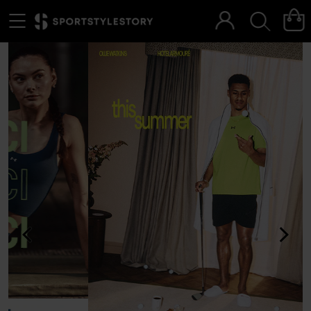
Menu
Szukaj
<
>