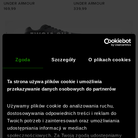
UNDER ARMOUR
UNDER ARMOUR
169,99
339,99
Dodaj produkt w
rozmiarze
Dodaj produkt w
36
36,5
38
38,5
rozmiarze
39
40
40,5
41
S
M
L
XL
XXL
42
Zgoda
Szczegóły
O plikach cookies
Ta strona używa plików cookie i umożliwia
Profesjonalna odzież, buty,
przekazywanie danych osobowych do partnerów
akcesoria -
Sklep sportowy
SportStyleStory
Używamy plików cookie do analizowania ruchu,
dostosowywania odpowiednich treści i reklam do
Jesteśmy częścią spółki
OTCF
– właściciela
Twoich potrzeb i zainteresowań oraz umożliwiania
marki
4F
oraz
oficjalnym, wyłącznym i
udostępniania informacji w mediach
autoryzowanym dystrybutorem marki
Under
społecznościowych. Za Twoją zgodą udostępniamy