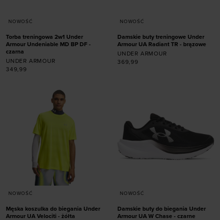
NOWOŚĆ
NOWOŚĆ
Torba treningowa 2w1 Under
Damskie buty treningowe Under
Armour Undeniable MD BP DF -
Armour UA Radiant TR - brązowe
czarna
UNDER ARMOUR
UNDER ARMOUR
369,99
349,99
Dodaj produkt w
rozmiarze
Dodaj produkt w
36
36,5
37,5
38
rozmiarze
38,5
39
40
40,5
ONE SIZE
41
42
NOWOŚĆ
NOWOŚĆ
Męska koszulka do biegania Under
Damskie buty do biegania Under
Armour UA Velociti - żółta
Armour UA W Chase - czarne