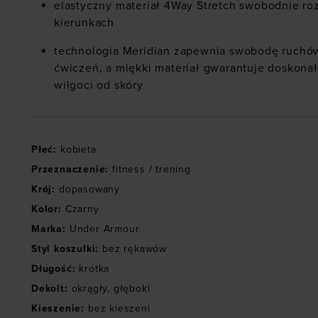
elastyczny materiał 4Way Stretch swobodnie ro
kierunkach
technologia Meridian zapewnia swobodę ruchów
ćwiczeń, a miękki materiał gwarantuje doskon
wilgoci od skóry
Płeć
:
kobieta
Przeznaczenie
:
fitness / trening
Krój
:
dopasowany
Kolor
:
Czarny
Marka
:
Under Armour
Styl koszulki
:
bez rękawów
Długość
:
krótka
Dekolt
:
okrągły
,
głęboki
Kieszenie
:
bez kieszeni