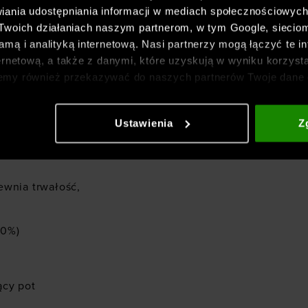
nder Armour
iania udostępniania informacji w mediach społecznościowyc
 Twoich działaniach naszym partnerom, w tym Google, sieci
p Tank -
mą i analityką internetową. Nasi partnerzy mogą łączyć te in
ernetową, a także z danymi, które uzyskują w wyniku korzysta
emy również przekazywać do naszych partnerów Twoje dane 
etowych i usprawniania sposobu ich wyświetlania, przeprow
ia treści oraz udoskonalania rozwiązań oferowanych przez n
Ustawienia
Z
gółowe informacje znajdziesz w naszej
Polityce prywatnośc
o sylwetki
ewnia trwałość,
10%)
ący pot