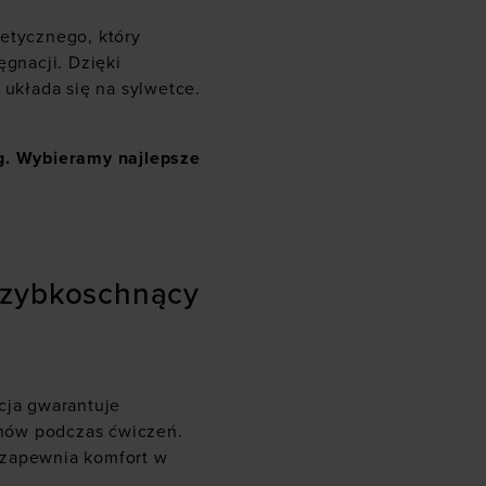
tetycznego, który
ęgnacji. Dzięki
 układa się na sylwetce.
ng. Wybieramy najlepsze
szybkoschnący
kcja gwarantuje
hów podczas ćwiczeń.
 zapewnia komfort w