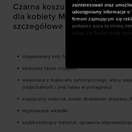
Czarna koszulka na trening U
zainteresowań oraz umożliw
udostępniamy informacje o
dla kobiety Meridian Piped Cro
firmom zajmującym się rekla
szczegółowe cechy:
podajesz poza tą stroną int
usług. Za Twoją zgodą moż
dopasowanych reklam intern
analitycznych, dopasowywan
społecznościowych). Szcze
dopasowany krój fitted, który dobrze przylega d
skrócony fason cropped
wykonana z materiału syntetycznego, który zap
oddychalność i jest łatwy w pielęgnacji
elastyczny materiał dzięki dodatkowi elastanu (
wyjmowane wkładki
szybkoschnący materiał, sprawnie odprowadzaj