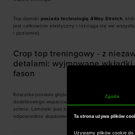
Top damski
posiada technologię 4Way Stretch
, któ
jest całkowicie elastyczny i rozciąga się we wszyst
i poziomie).
Crop top treningowy - z niez
detalami: wyjmowane wkładki
fason
Koszulka posiada głęboki dekolt z przodu i tyłu. W
Zgoda
dodatkowego wsparcia i krycia. Materiał sprawnie o
schnie. Lamówki pod biustem i na bocznych szwach
Ta strona używa plików coo
odpowiednie dopasowanie.
Używamy plików cookie do a