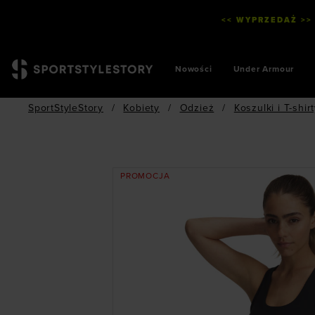
<< WYPRZEDAŻ >>
Nowości
Under Armour
SportStyleStory
/
Kobiety
/
Odzież
/
Koszulki i T-shir
PROMOCJA