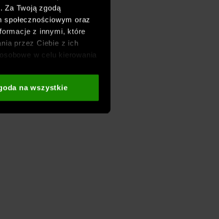
h. Za Twoją zgodą
om społecznościowym oraz
formacje z innymi, które
nia przez Ciebie z ich
osobowe w celu kierowania
adzania badań
aszych partnerów (np. sieci
goda na wszystkie
i
oraz sekcji „Szczegóły”