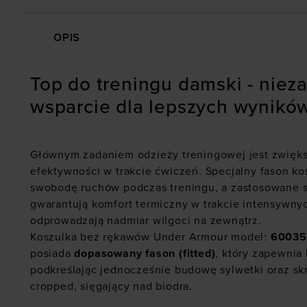
OPIS
Top do treningu damski - nie
wsparcie dla lepszych wynikó
Głównym zadaniem odzieży treningowej jest zwięk
efektywności w trakcie ćwiczeń. Specjalny fason ko
swobodę ruchów podczas treningu, a zastosowane 
gwarantują komfort termiczny w trakcie intensywny
odprowadzają nadmiar wilgoci na zewnątrz.
Koszulka bez rękawów Under Armour model:
6003
posiada
dopasowany fason (fitted)
, który zapewnia
podkreślając jednocześnie budowę sylwetki oraz sk
cropped, sięgający nad biodra.