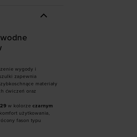
zawodne
w
szenie wygody i
szulki zapewnia
szybkoschnące materiały
ch ćwiczeń oraz
529
w kolorze
czarnym
 komfort użytkowania,
rócony fason typu