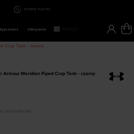
KIE PŁATNOŚCI: BLIK, PAYPO, PAYU
Wyprzedaż
#Aktywnie
d Crop Tank - czarny
r Armour Meridian Piped Crop Tank - czarny
dni przed obniżką
: