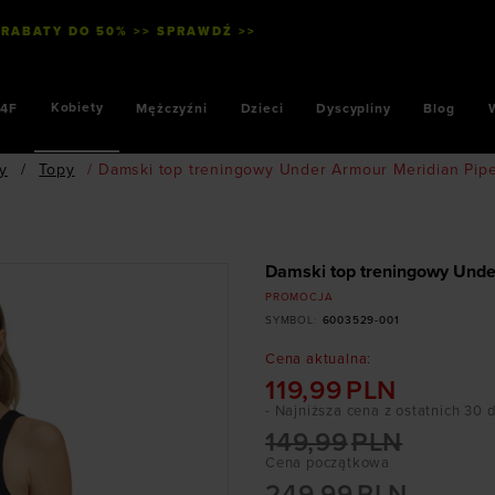
 RABATY DO 50% >> SPRAWDŹ >>
SZYB
Kobiety
4F
Mężczyźni
Dzieci
Dyscypliny
Blog
ty
/
Topy
/
Damski top treningowy Under Armour Meridian Pipe
Damski top treningowy Unde
PROMOCJA
SYMBOL
:
6003529-001
Cena aktualna
:
119,99
PLN
- Najniższa cena z ostatnich 30 
149,99
PLN
Cena początkowa
249,99
PLN