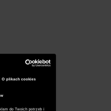
O plikach cookies
ów
klam do Twoich potrzeb i