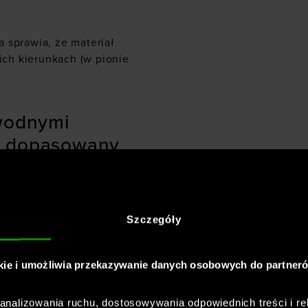
ra sprawia, że materiał
kich kierunkach (w pionie
awodnymi
, dopasowany
yjmowane wkładki dla
Szczegóły
dprowadza pot i szybko
 zapewniają
kie i umożliwia przekazywanie danych osobowych do partner
nalizowania ruchu, dostosowywania odpowiednich treści i re